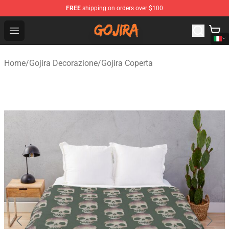
FREE
shipping on orders over $100
Gojira Shop - Official Gojira Merchandise Store
Open menu
Home
/
Gojira Decorazione
/
Gojira Coperta