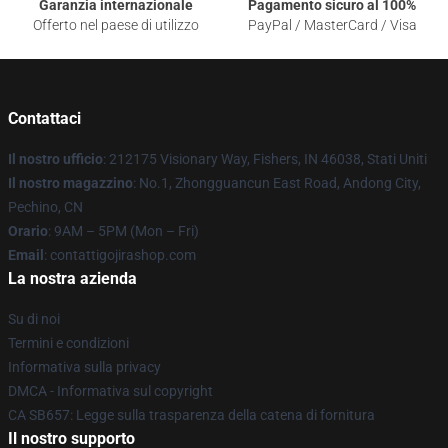
Garanzia internazionale
Pagamento sicuro al 100%
Offerto nel paese di utilizzo
PayPal / MasterCard / Visa
Contattaci
Il nostro ufficio
: 212175 Visionary Way, Fishers, IN 46038, Stati Uniti
Il nostro magazzino
: No.1, Zhongguancun East Road, Andong City,
Pechino, CN
Orario
: 9AM – 5PM (Mon – Fri)
Email
: contattigojirashop.com
La nostra azienda
Su di noi
Termini e condizioni
Informativa sulla privacy
DMCA - Informativa sul copyright
CA SB657: Legge sulla trasparenza della catena di fornitura
Il nostro supporto