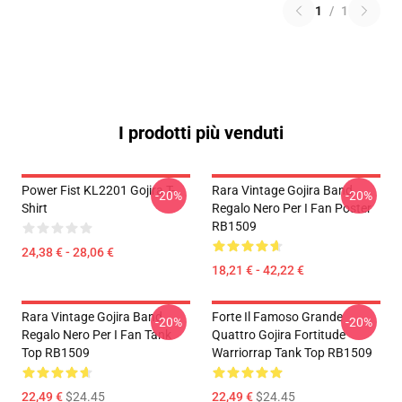
1
/
1
I prodotti più venduti
Power Fist KL2201 Gojira T-
Rara Vintage Gojira Band
-20%
-20%
Shirt
Regalo Nero Per I Fan Poster
RB1509
24,38 € - 28,06 €
18,21 € - 42,22 €
Rara Vintage Gojira Band
Forte Il Famoso Grande
-20%
-20%
Regalo Nero Per I Fan Tank
Quattro Gojira Fortitude
Top RB1509
Warriorrap Tank Top RB1509
22,49 €
$24.45
22,49 €
$24.45