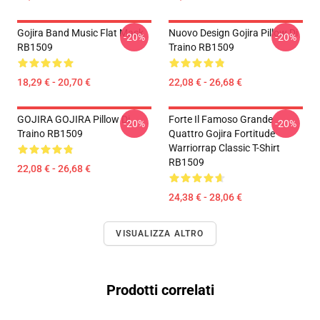
Gojira Band Music Flat Mask
Nuovo Design Gojira Pillow Di
-20%
-20%
RB1509
Traino RB1509
18,29 € - 20,70 €
22,08 € - 26,68 €
GOJIRA GOJIRA Pillow Di
Forte Il Famoso Grande
-20%
-20%
Traino RB1509
Quattro Gojira Fortitude
Warriorrap Classic T-Shirt
RB1509
22,08 € - 26,68 €
24,38 € - 28,06 €
VISUALIZZA ALTRO
Prodotti correlati