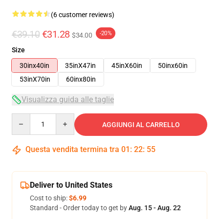
(6 customer reviews)
€39.10
€31.28
-20%
$34.00
Size
30inx40in
35inX47in
45inX60in
50inx60in
53inX70in
60inx80in
Visualizza guida alle taglie
Quantity
AGGIUNGI AL CARRELLO
Questa vendita termina tra
01
:
22
:
54
Deliver to United States
Cost to ship:
$6.99
Standard - Order today to get by
Aug. 15 - Aug. 22