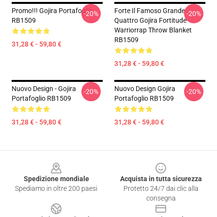
Promo!!! Gojira Portafoglio
Forte Il Famoso Grande
-20%
-20%
RB1509
Quattro Gojira Fortitude
Warriorrap Throw Blanket
RB1509
31,28 € - 59,80 €
31,28 € - 59,80 €
Nuovo Design - Gojira
Nuovo Design Gojira
-20%
-20%
Portafoglio RB1509
Portafoglio RB1509
31,28 € - 59,80 €
31,28 € - 59,80 €
Footer
Spedizione mondiale
Acquista in tutta sicurezza
Spediamo in oltre 200 paesi
Protetto 24/7 dai clic alla
consegna