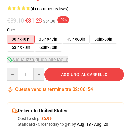
(4 customer reviews)
€39.10
€31.28
-20%
$34.00
Size
30inx40in
35inX47in
45inX60in
50inx60in
53inX70in
60inx80in
Visualizza guida alle taglie
Quantity
AGGIUNGI AL CARRELLO
Questa vendita termina tra
02
:
06
:
54
Deliver to United States
Cost to ship:
$6.99
Standard - Order today to get by
Aug. 13 - Aug. 20