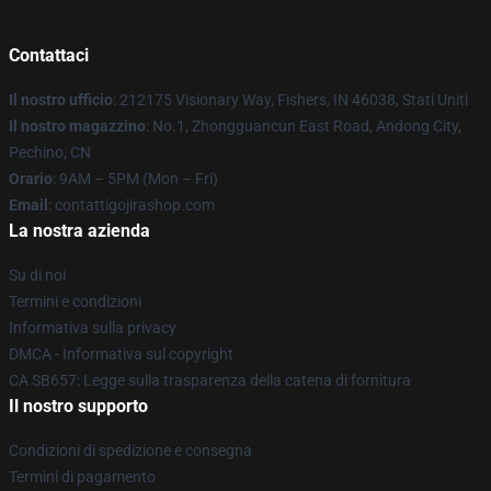
Contattaci
Il nostro ufficio
: 212175 Visionary Way, Fishers, IN 46038, Stati Uniti
Il nostro magazzino
: No.1, Zhongguancun East Road, Andong City,
Pechino, CN
Orario
: 9AM – 5PM (Mon – Fri)
Email
: contattigojirashop.com
La nostra azienda
Su di noi
Termini e condizioni
Informativa sulla privacy
DMCA - Informativa sul copyright
CA SB657: Legge sulla trasparenza della catena di fornitura
Il nostro supporto
Condizioni di spedizione e consegna
Termini di pagamento