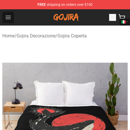
FREE
shipping on orders over $100
Gojira Shop - Official Gojira Merchandise Store
Open menu
Home
/
Gojira Decorazione
/
Gojira Coperta