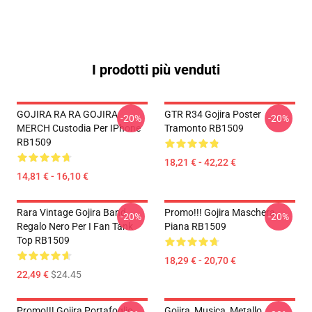
I prodotti più venduti
GOJIRA RA RA GOJIRA
GTR R34 Gojira Poster
-20%
-20%
MERCH Custodia Per IPhone
Tramonto RB1509
RB1509
18,21 € - 42,22 €
14,81 € - 16,10 €
Rara Vintage Gojira Band
Promo!!! Gojira Maschera
-20%
-20%
Regalo Nero Per I Fan Tank
Piana RB1509
Top RB1509
18,29 € - 20,70 €
22,49 €
$24.45
Promo!!! Gojira Portafoglio
Gojira, Musica, Metallo