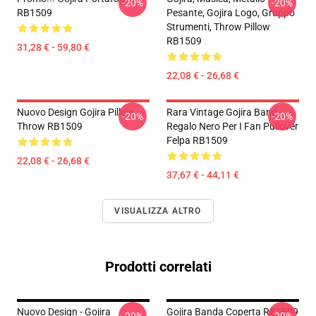
-20%
-20%
RB1509
Pesante, Gojira Logo, Gruppo
Strumenti, Throw Pillow
RB1509
31,28 € - 59,80 €
22,08 € - 26,68 €
Nuovo Design Gojira Pillow
Rara Vintage Gojira Band
-20%
-20%
Throw RB1509
Regalo Nero Per I Fan Pullover
Felpa RB1509
22,08 € - 26,68 €
37,67 € - 44,11 €
VISUALIZZA ALTRO
Prodotti correlati
Nuovo Design - Gojira
Gojira Banda Coperta RB1509