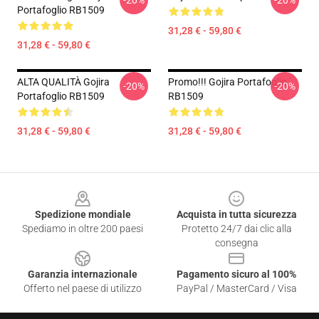
-20%
-20%
Portafoglio RB1509
31,28 € - 59,80 €
31,28 € - 59,80 €
ALTA QUALITÀ Gojira
Promo!!! Gojira Portafoglio
-20%
-20%
Portafoglio RB1509
RB1509
31,28 € - 59,80 €
31,28 € - 59,80 €
Footer
Spedizione mondiale
Acquista in tutta sicurezza
Spediamo in oltre 200 paesi
Protetto 24/7 dai clic alla
consegna
Garanzia internazionale
Pagamento sicuro al 100%
Offerto nel paese di utilizzo
PayPal / MasterCard / Visa