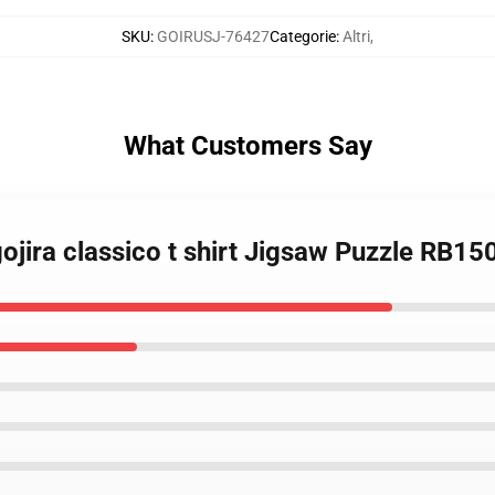
SKU
:
GOIRUSJ-76427
Categorie
:
Altri
,
What Customers Say
ojira classico t shirt Jigsaw Puzzle RB15