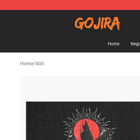
Gojira Shop - Official Gojira Merchandise Store
Home
Nego
Home
/
Altri