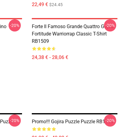
22,49 €
$24.45
-20%
-20%
ino
Forte Il Famoso Grande Quattro Gojira
Fortitude Warriorrap Classic T-Shirt
RB1509
24,38 € - 28,06 €
-20%
-20%
 Puzzle
Promo!!! Gojira Puzzle Puzzle RB1509