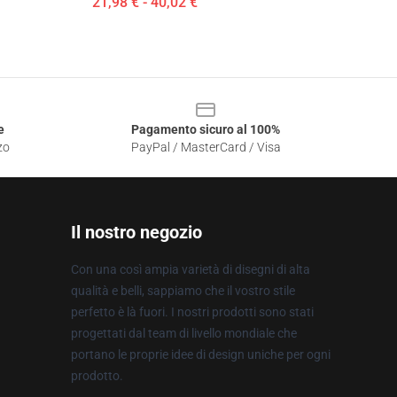
21,98 € - 40,02 €
e
Pagamento sicuro al 100%
zo
PayPal / MasterCard / Visa
Il nostro negozio
Con una così ampia varietà di disegni di alta
qualità e belli, sappiamo che il vostro stile
perfetto è là fuori. I nostri prodotti sono stati
progettati dal team di livello mondiale che
portano le proprie idee di design uniche per ogni
prodotto.