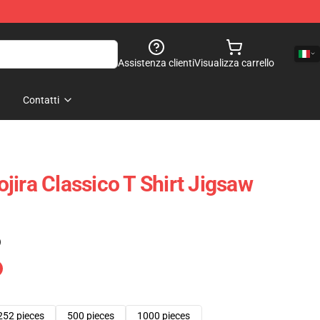
Assistenza clienti
Visualizza carrello
Contatti
jira Classico T Shirt Jigsaw
)
252 pieces
500 pieces
1000 pieces