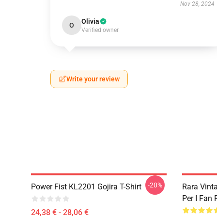
Nov 28, 2024
Olivia
O
Verified owner
Write your review
-20%
Power Fist KL2201 Gojira T-Shirt
Rara Vint
Per I Fan
24,38 € - 28,06 €