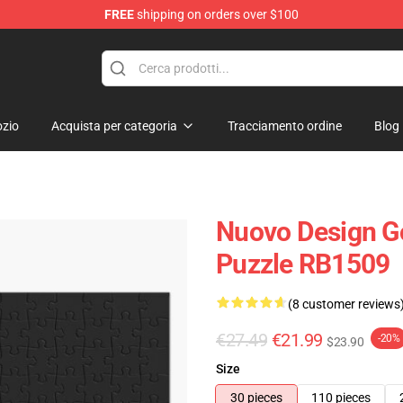
FREE
shipping on orders over $100
zio
Acquista per categoria
Tracciamento ordine
Blog
Nuovo Design Go
Puzzle RB1509
(8 customer reviews
€27.49
€21.99
-20%
$23.90
Size
30 pieces
110 pieces