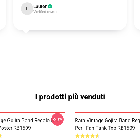
Lauren
L
Verified owner
I prodotti più venduti
-20%
age Gojira Band Regalo Nero
Rara Vintage Gojira Band Re
 Poster RB1509
Per I Fan Tank Top RB1509