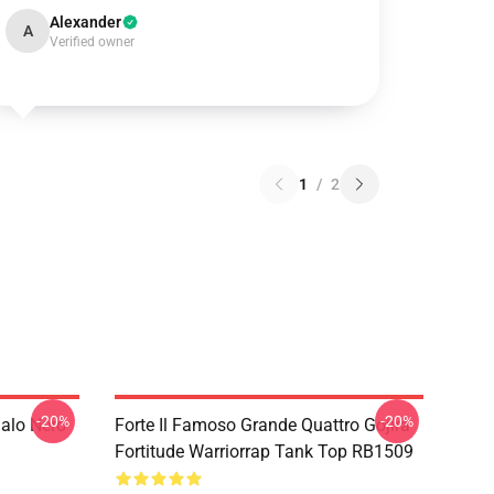
Alexander
A
Verified owner
1
/
2
-20%
-20%
galo Nero
Forte Il Famoso Grande Quattro Gojira
Fortitude Warriorrap Tank Top RB1509