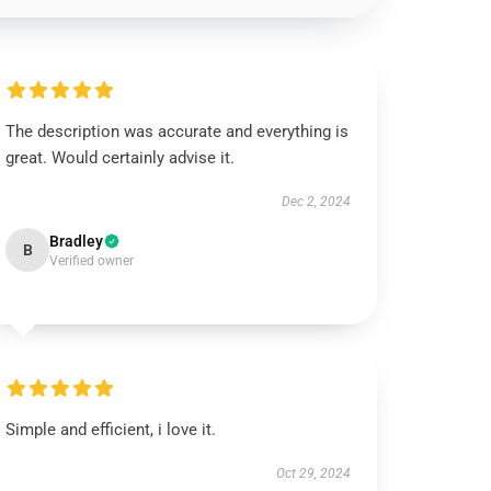
The description was accurate and everything is
great. Would certainly advise it.
Dec 2, 2024
Bradley
B
Verified owner
Simple and efficient, i love it.
Oct 29, 2024