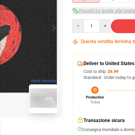
Visualizza guida alle tagli
Quantity
Questa vendita termina 
Deliver to United States
Cost to ship:
$6.99
Standard - Order today to g
blank template
Production
Today
Transazione sicura
Consegna mondiale a domici