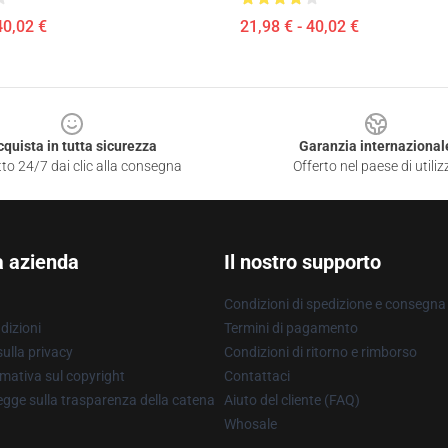
40,02 €
21,98 € - 40,02 €
cquista in tutta sicurezza
Garanzia internazional
to 24/7 dai clic alla consegna
Offerto nel paese di utiliz
a azienda
Il nostro supporto
Condizioni di spedizione e consegna
dizioni
Termini di pagamento
ulla privacy
Condizioni di ritorno e rimborso
mativa sul copyright
Contattaci
gge sulla trasparenza della catena
Aiuto del cliente (FAQ)
Whosale