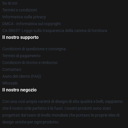
Su di noi
Termini e condizioni
Informativa sulla privacy
DMCA - Informativa sul copyright
CA SB657: Legge sulla trasparenza della catena di fornitura
Il nostro supporto
Condizioni di spedizione e consegna
Termini di pagamento
Condizioni di ritorno e rimborso
Contattaci
Aiuto del cliente (FAQ)
Whosale
Il nostro negozio
Con una così ampia varietà di disegni di alta qualità e belli, sappiamo
che il vostro stile perfetto è là fuori. I nostri prodotti sono stati
progettati dal team di livello mondiale che portano le proprie idee di
design uniche per ogni prodotto.