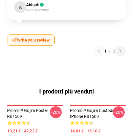
Abigail
A
Verified owner
Write your review
1
/
2
I prodotti più venduti
Promo!!! Gojira Poster
Promo!!! Gojira Custodia Per
-20%
-20%
RB1509
IPhone RB1509
18,21 € - 42,22 €
14,81 € - 16,10 €