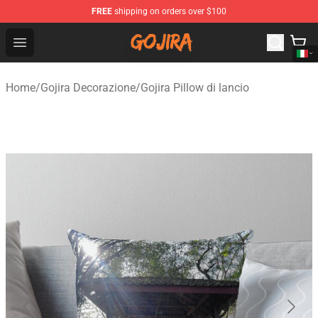
FREE
shipping on orders over $100
Gojira Shop - Official Gojira Merchandise Store
Open menu
Home
/
Gojira Decorazione
/
Gojira Pillow di lancio