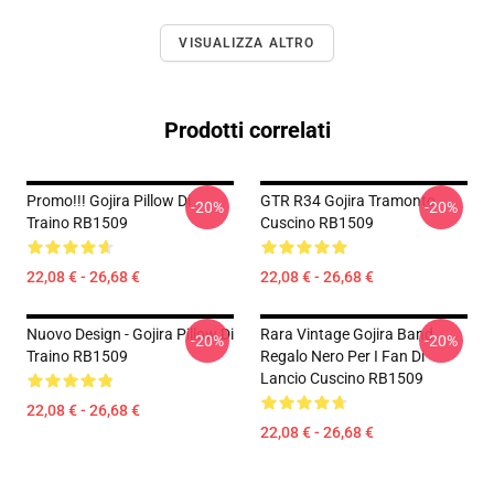
VISUALIZZA ALTRO
Prodotti correlati
Promo!!! Gojira Pillow Di
GTR R34 Gojira Tramonto
-20%
-20%
Traino RB1509
Cuscino RB1509
22,08 € - 26,68 €
22,08 € - 26,68 €
Nuovo Design - Gojira Pillow Di
Rara Vintage Gojira Band
-20%
-20%
Traino RB1509
Regalo Nero Per I Fan Di
Lancio Cuscino RB1509
22,08 € - 26,68 €
22,08 € - 26,68 €