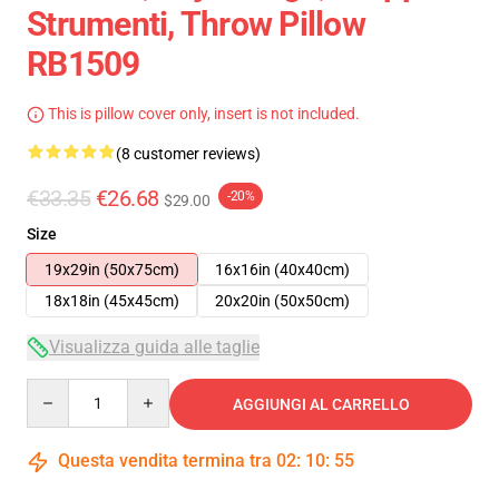
Strumenti, Throw Pillow
RB1509
This is pillow cover only, insert is not included.
(8 customer reviews)
€33.35
€26.68
-20%
$29.00
Size
19x29in (50x75cm)
16x16in (40x40cm)
18x18in (45x45cm)
20x20in (50x50cm)
Visualizza guida alle taglie
Quantity
AGGIUNGI AL CARRELLO
Questa vendita termina tra
02
:
10
:
54