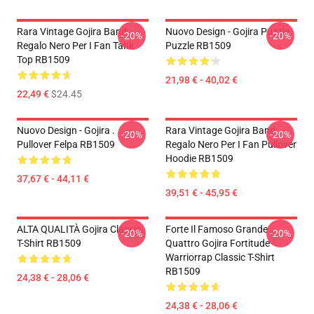
Rara Vintage Gojira Band
Nuovo Design - Gojira Puzzle
-20%
-20%
Regalo Nero Per I Fan Tank
Puzzle RB1509
Top RB1509
21,98 € - 40,02 €
22,49 €
$24.45
Nuovo Design - Gojira .
Rara Vintage Gojira Band
-20%
-20%
Pullover Felpa RB1509
Regalo Nero Per I Fan Pullover
Hoodie RB1509
37,67 € - 44,11 €
39,51 € - 45,95 €
ALTA QUALITÀ Gojira Classic
Forte Il Famoso Grande
-20%
-20%
T-Shirt RB1509
Quattro Gojira Fortitude
Warriorrap Classic T-Shirt
RB1509
24,38 € - 28,06 €
24,38 € - 28,06 €