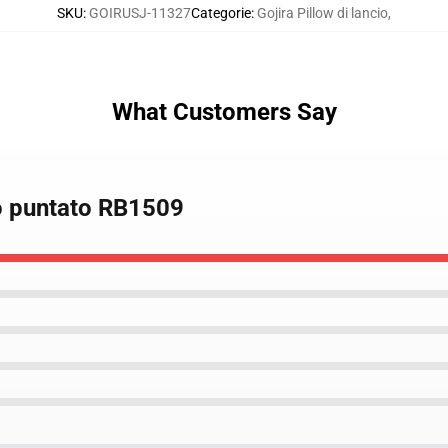
SKU
:
GOIRUSJ-11327
Categorie
:
Gojira Pillow di lancio
,
What Customers Say
no puntato RB1509