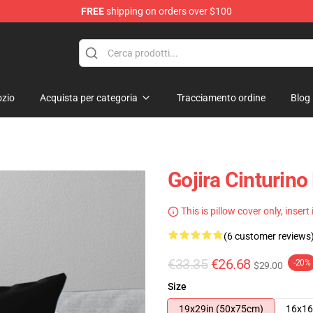
FREE
shipping on orders over $100
zio
Acquista per categoria
Tracciamento ordine
Blog
Gojira Cinturin
This is pillow cover only, insert
(6 customer reviews
€33.35
€26.68
-20%
$29.00
Size
19x29in (50x75cm)
16x16