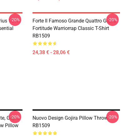
-20%
-20%
rius 10Th
Forte Il Famoso Grande Quattro Gojira
ential
Fortitude Warriorrap Classic T-Shirt
RB1509
24,38 € - 28,06 €
-20%
-20%
te, Gojira
Nuovo Design Gojira Pillow Throw
w Pillow
RB1509