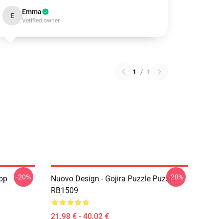
Emma
E
Verified owner
1
/
1
-20%
-20%
Top
Nuovo Design - Gojira Puzzle Puzzle
RB1509
21,98 € - 40,02 €