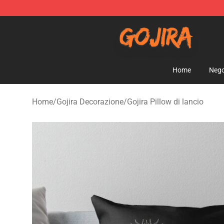
Gojira Shop - Official Gojira Merchandise Store
Home
Nego
Home
/
Gojira Decorazione
/
Gojira Pillow di lancio