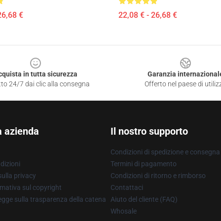
26,68 €
22,08 € - 26,68 €
cquista in tutta sicurezza
Garanzia internazional
to 24/7 dai clic alla consegna
Offerto nel paese di utiliz
a azienda
Il nostro supporto
Condizioni di spedizione e consegna
dizioni
Termini di pagamento
ulla privacy
Condizioni di ritorno e rimborso
mativa sul copyright
Contattaci
gge sulla trasparenza della catena
Aiuto del cliente (FAQ)
Whosale