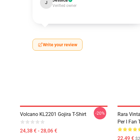
Jessica
J
Verified owner
Write your review
-20%
Volcano KL2201 Gojira T-Shirt
Rara Vint
Per I Fan
24,38 € - 28,06 €
22,49 €
$2