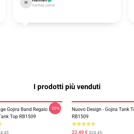
Hannah
H
Verified owner
I prodotti più venduti
-20%
age Gojira Band Regalo Nero
Nuovo Design - Gojira Tank 
 Tank Top RB1509
RB1509
22,49 €
4.45
$24.45