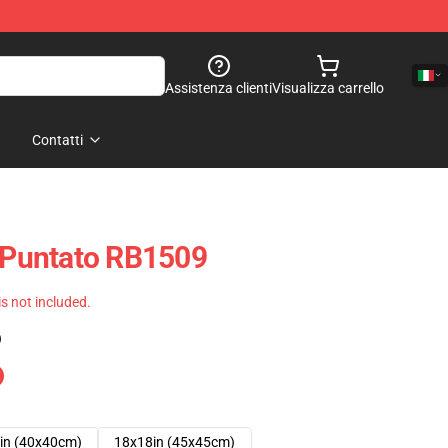
Assistenza clienti
Visualizza carrello
Contatti
o Puntato RB1509
 is not included.
)
in (40x40cm)
18x18in (45x45cm)