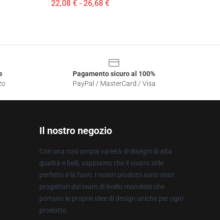
22,08 € - 26,68 €
e
Pagamento sicuro al 100%
zo
PayPal / MasterCard / Visa
Il nostro negozio
Con una così ampia varietà di disegni di alta
qualità e belli, sappiamo che il vostro stile
perfetto è là fuori. I nostri prodotti sono stati
progettati dal team di livello mondiale che
portano le proprie idee di design uniche per ogni
prodotto.