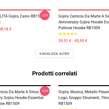
-20%
ITÀ Gojira Zaino RB1509
Gojira Camicia Da Marte A Si
Anniversary Gojira Hoodie Ess
Pullover Hoodie RB1509
38,18 €
39,51 € - 45,95 €
VISUALIZZA ALTRO
Prodotti correlati
-20%
micia Da Marte A Sirius 10Th
Gojira, Musica, Metallo Pesan
y Gojira Hoodie Essential
Logo, Gruppo Strumenti, Thro
low RB1509
RB1509