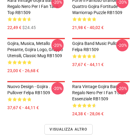
Rara Vintage Gojira Band
Forte Il Famoso Grande
-20%
-20%
Regalo Nero Per I Fan Tank
Quattro Gojira Fortitude
Top RB1509
Warriorrap Puzzle RB1509
22,49 €
$24.45
21,98 € - 40,02 €
Gojira, Musica, Metallo
Gojira Band Music Pullover
-20%
-20%
Pesante, Gojira Logo, Gruppo
Felpa RB1509
Utensili, Classic Mug RB1509
37,67 € - 44,11 €
23,00 € - 26,68 €
Nuovo Design - Gojira .
Rara Vintage Gojira Band
-20%
-20%
Pullover Felpa RB1509
Regalo Nero Per I Fan T-Shirt
Essenziale RB1509
37,67 € - 44,11 €
24,38 € - 28,06 €
VISUALIZZA ALTRO