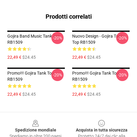
Prodotti correlati
Gojira Band Music Tank Top
Nuovo Design - Gojira Tank
-20%
-20%
RB1509
Top RB1509
22,49 €
$24.45
22,49 €
$24.45
Promo!!! Gojira Tank Top
Promo!!! Gojira Tank Top
-20%
-20%
RB1509
RB1509
22,49 €
$24.45
22,49 €
$24.45
Footer
Spedizione mondiale
Acquista in tutta sicurezza
Spediamo in oltre 200 paesi
Protetto 24/7 dai clic alla