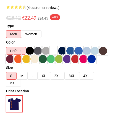
(4 customer reviews)
€28.12
€22.49
-20%
$24.45
Type
Men
Women
Color
Default
Size
S
M
L
XL
2XL
3XL
4XL
5XL
Print Location