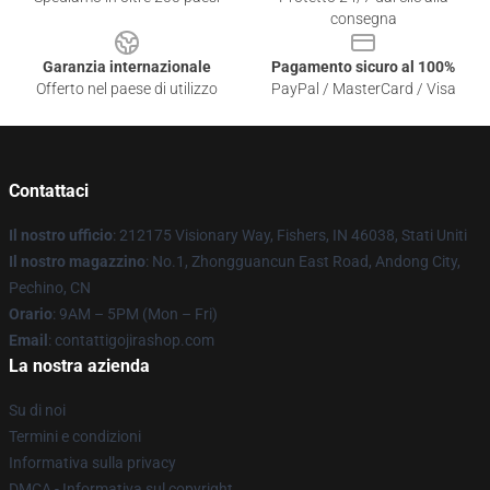
consegna
Garanzia internazionale
Pagamento sicuro al 100%
Offerto nel paese di utilizzo
PayPal / MasterCard / Visa
Contattaci
Il nostro ufficio
: 212175 Visionary Way, Fishers, IN 46038, Stati Uniti
Il nostro magazzino
: No.1, Zhongguancun East Road, Andong City,
Pechino, CN
Orario
: 9AM – 5PM (Mon – Fri)
Email
: contattigojirashop.com
La nostra azienda
Su di noi
Termini e condizioni
Informativa sulla privacy
DMCA - Informativa sul copyright