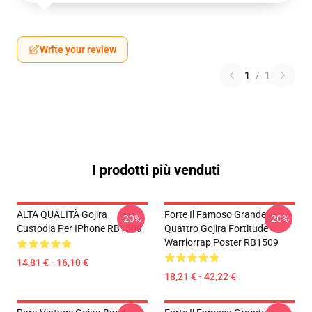
Write your review
1
/
1
I prodotti più venduti
ALTA QUALITÀ Gojira
Forte Il Famoso Grande
-20%
-20%
Custodia Per IPhone RB1509
Quattro Gojira Fortitude
Warriorrap Poster RB1509
14,81 € - 16,10 €
18,21 € - 42,22 €