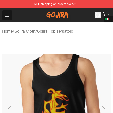
FREE
shipping on orders over $100
Gojira Shop - Official Gojira Merchandise Store
Open menu
Home
/
Gojira Cloth
/
Gojira Top serbatoio