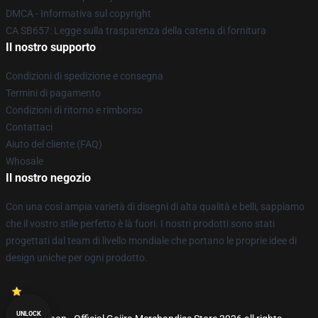
DMCA - Informativa sul copyright
CA SB657: Legge sulla trasparenza della catena di fornitura
Il nostro supporto
Condizioni di spedizione e consegna
Termini di pagamento
Condizioni di ritorno e rimborso
Contattaci
Aiuto del cliente (FAQ)
Whosale
Il nostro negozio
Con una così ampia varietà di disegni di alta qualità e belli, sappiamo
che il vostro stile perfetto è là fuori. I nostri prodotti sono stati
progettati dal team di livello mondiale che portano le proprie idee di
design uniche per ogni prodotto.
UNLOCK