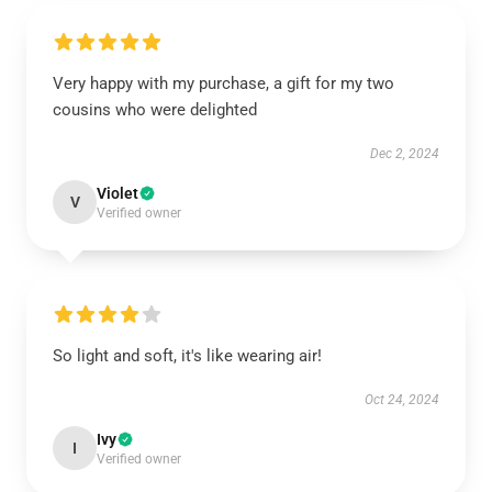
Very happy with my purchase, a gift for my two
cousins who were delighted
Dec 2, 2024
Violet
V
Verified owner
So light and soft, it's like wearing air!
Oct 24, 2024
Ivy
I
Verified owner