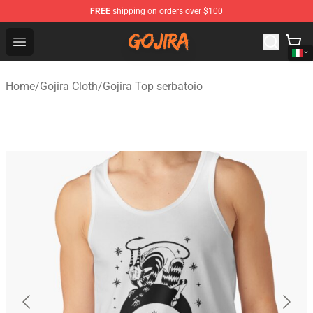
FREE
shipping on orders over $100
Gojira Shop - Official Gojira Merchandise Store
Open menu
Home
/
Gojira Cloth
/
Gojira Top serbatoio