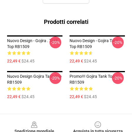
Prodotti correlati
Nuovo Design - Gojira . Tank
Nuovo Design - Gojira Tank
-20%
-20%
Top RB1509
Top RB1509
22,49 €
$24.45
22,49 €
$24.45
Nuovo Design Gojira Tank Top
Promo!!! Gojira Tank Top
-20%
-20%
RB1509
RB1509
22,49 €
$24.45
22,49 €
$24.45
Footer
Spedizione mondiale
Acquista in tutta sicurezza