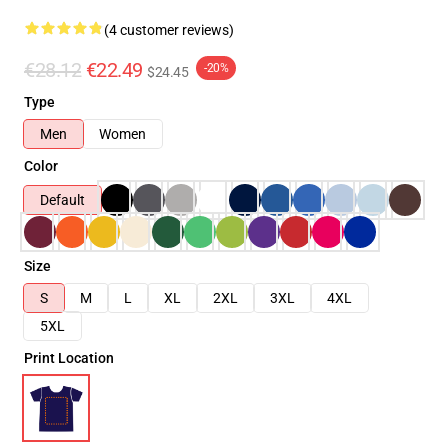
(4 customer reviews)
€28.12
€22.49
-20%
$24.45
Type
Men
Women
Color
Default
Size
S
M
L
XL
2XL
3XL
4XL
5XL
Print Location