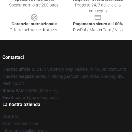
Spediamo in oltre 200 paesi
Protetto 24/7 dai clic alla
consegna
Garanzia internazionale
Pagamento sicuro al 100%
Offerto nel paese di utilizzo
PayPal / MasterCard / Visa
Contattaci
Il nostro ufficio
: 212175 Visionary Way, Fishers, IN 46038, Stati Uniti
Il nostro magazzino
: No.1, Zhongguancun East Road, Andong City,
Pechino, CN
Orario
: 9AM – 5PM (Mon – Fri)
Email
: contattigojirashop.com
La nostra azienda
Su di noi
Termini e condizioni
Informativa sulla privacy