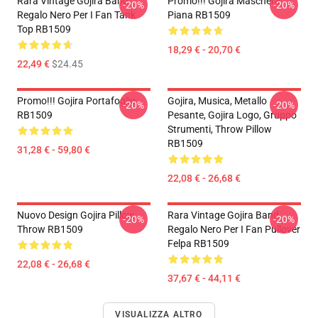
Rara Vintage Gojira Band
Promo!!! Gojira Maschera
-20%
-20%
Regalo Nero Per I Fan Tank
Piana RB1509
Top RB1509
18,29 € - 20,70 €
22,49 €
$24.45
Promo!!! Gojira Portafoglio
Gojira, Musica, Metallo
-20%
-20%
RB1509
Pesante, Gojira Logo, Gruppo
Strumenti, Throw Pillow
RB1509
31,28 € - 59,80 €
22,08 € - 26,68 €
Nuovo Design Gojira Pillow
Rara Vintage Gojira Band
-20%
-20%
Throw RB1509
Regalo Nero Per I Fan Pullover
Felpa RB1509
22,08 € - 26,68 €
37,67 € - 44,11 €
VISUALIZZA ALTRO