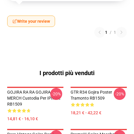
Write your review
1
/
1
I prodotti più venduti
GOJIRA RA RA GOJIRA
GTR R34 Gojira Poster
-20%
-20%
MERCH Custodia Per IPhone
Tramonto RB1509
RB1509
18,21 € - 42,22 €
14,81 € - 16,10 €