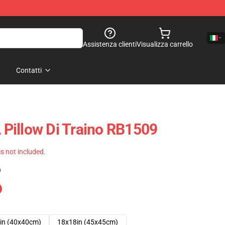
Assistenza clienti
Visualizza carrello
Contatti
Pillow Di Traino RB1509
 is not included.
)
in (40x40cm)
18x18in (45x45cm)