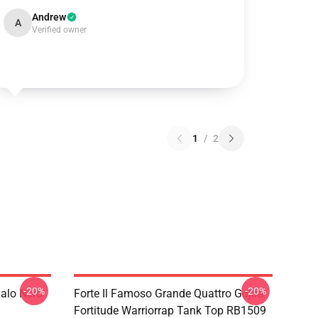
Andrew
A
Verified owner
1
/
2
-20%
-20%
galo Nero
Forte Il Famoso Grande Quattro Gojira
Fortitude Warriorrap Tank Top RB1509