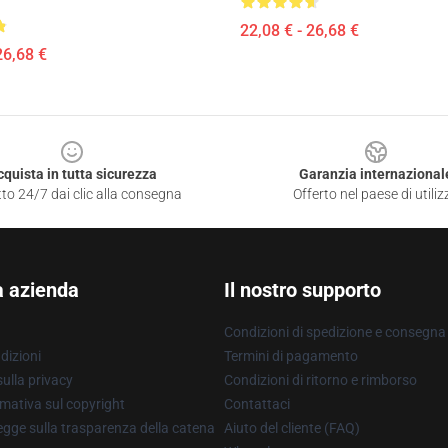
22,08 € - 26,68 €
26,68 €
cquista in tutta sicurezza
Garanzia internazional
to 24/7 dai clic alla consegna
Offerto nel paese di utiliz
a azienda
Il nostro supporto
Condizioni di spedizione e consegna
dizioni
Termini di pagamento
ulla privacy
Condizioni di ritorno e rimborso
mativa sul copyright
Contattaci
gge sulla trasparenza della catena
Aiuto del cliente (FAQ)