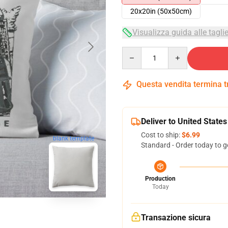
20x20in (50x50cm)
Visualizza guida alle tagli
Quantity
Questa vendita termina 
Deliver to United States
Cost to ship:
$6.99
blank template
Standard - Order today to g
Production
Today
Transazione sicura