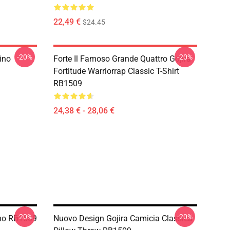
22,49 €
$24.45
-20%
-20%
ino
Forte Il Famoso Grande Quattro Gojira
Fortitude Warriorrap Classic T-Shirt
RB1509
24,38 € - 28,06 €
-20%
-20%
aino RB1509
Nuovo Design Gojira Camicia Classica