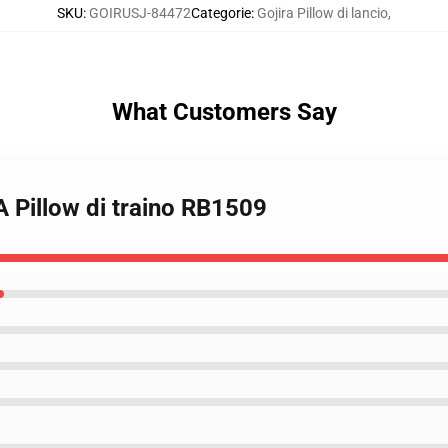
SKU
:
GOIRUSJ-84472
Categorie
:
Gojira Pillow di lancio
,
What Customers Say
 Pillow di traino RB1509