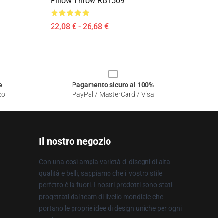
Pillow Throw RB1509
22,08 € - 26,68 €
e
Pagamento sicuro al 100%
zo
PayPal / MasterCard / Visa
Il nostro negozio
Con una così ampia varietà di disegni di alta
qualità e belli, sappiamo che il vostro stile
perfetto è là fuori. I nostri prodotti sono stati
progettati dal team di livello mondiale che
portano le proprie idee di design uniche per ogni