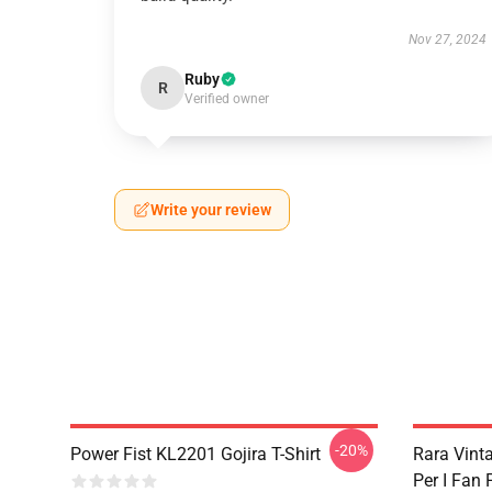
Nov 27, 2024
Ruby
R
Verified owner
Write your review
-20%
Power Fist KL2201 Gojira T-Shirt
Rara Vint
Per I Fan