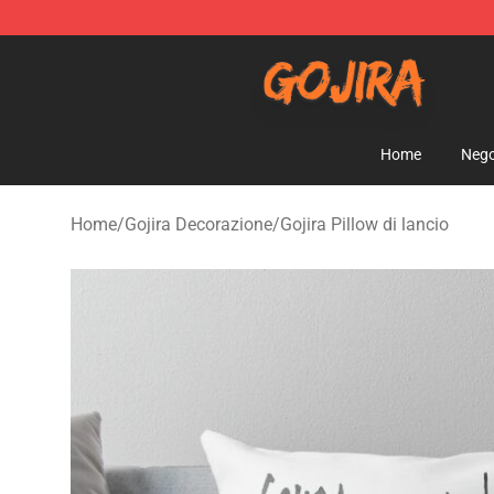
Gojira Shop - Official Gojira Merchandise Store
Home
Nego
Home
/
Gojira Decorazione
/
Gojira Pillow di lancio