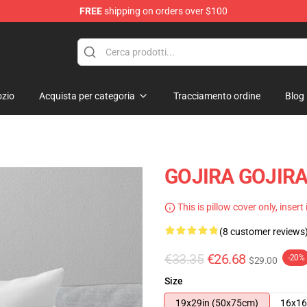
FREE
shipping on orders over $100
zio
Acquista per categoria
Tracciamento ordine
Blog
GOJIRA GOJIRA 
This is pillow cover only, insert
(8 customer reviews
€33.35
€26.68
-20%
$29.00
Size
19x29in (50x75cm)
16x16