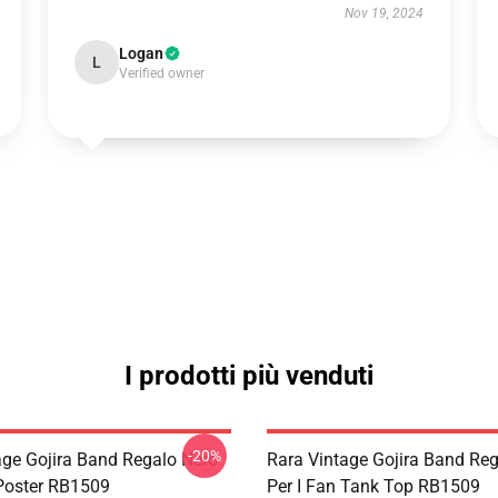
Nov 19, 2024
Logan
L
Verified owner
I prodotti più venduti
-20%
age Gojira Band Regalo Nero
Rara Vintage Gojira Band Re
 Poster RB1509
Per I Fan Tank Top RB1509