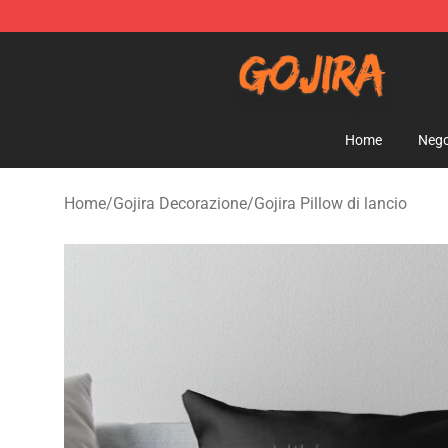
Gojira Shop - Official Gojira Merchandise Store
Home
Nego
Home
/
Gojira Decorazione
/
Gojira Pillow di lancio