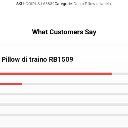
SKU
:
GOIRUSJ-68839
Categorie
:
Gojira Pillow di lancio
,
What Customers Say
 Pillow di traino RB1509