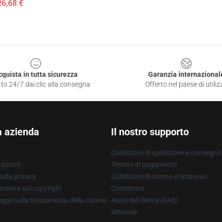
26,68 €
cquista in tutta sicurezza
Garanzia internazional
to 24/7 dai clic alla consegna
Offerto nel paese di utiliz
a azienda
Il nostro supporto
Condizioni di spedizione e consegna
dizioni
Termini di pagamento
ulla privacy
Condizioni di ritorno e rimborso
mativa sul copyright
Contattaci
gge sulla trasparenza della catena
Aiuto del cliente (FAQ)
Whosale