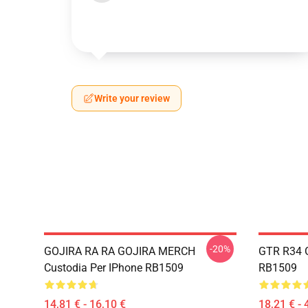
Write your review
-20%
GOJIRA RA RA GOJIRA MERCH
GTR R34 G
Custodia Per IPhone RB1509
RB1509
14,81 € - 16,10 €
18,21 € - 