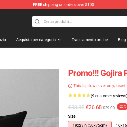
FREE
shipping on orders over $100
zio
Acquista per categoria
Tracciamento ordine
Blog
Promo!!! Gojira 
This is pillow cover only, insert
(9 customer reviews
€33.35
€26.68
-20%
$29.00
Size
19x29in (50x75cm)
16x16