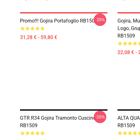
-20%
Promo!!! Gojira Portafoglio RB1509
Gojira, Mu
Logo, Gru
RB1509
31,28 € - 59,80 €
22,08 € - 
-20%
GTR R34 Gojira Tramonto Cuscino
ALTA QUAL
RB1509
RB1509