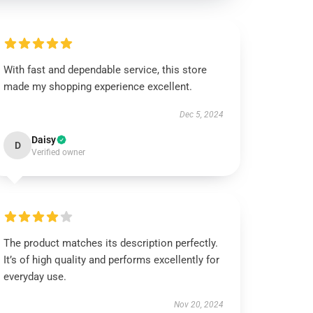
With fast and dependable service, this store
made my shopping experience excellent.
Dec 5, 2024
Daisy
D
Verified owner
The product matches its description perfectly.
It’s of high quality and performs excellently for
everyday use.
Nov 20, 2024