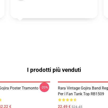
I prodotti più venduti
-20%
ojira Poster Tramonto
Rara Vintage Gojira Band Re
Per I Fan Tank Top RB1509
42,22 €
22,49 €
$24.45