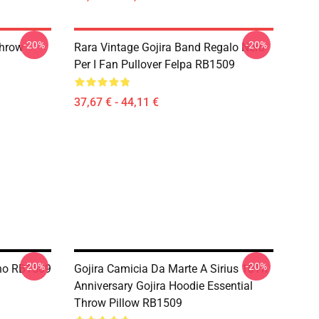
-20%
-20%
Throw
Rara Vintage Gojira Band Regalo Nero
Per I Fan Pullover Felpa RB1509
37,67 € - 44,11 €
-20%
-20%
aino RB1509
Gojira Camicia Da Marte A Sirius 10Th
Anniversary Gojira Hoodie Essential
Throw Pillow RB1509