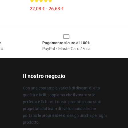
22,08 € - 26,68 €
e
Pagamento sicuro al 100%
zo
PayPal / MasterCard / Visa
Il nostro negozio
Con una così ampia varietà di disegni di alta
qualità e belli, sappiamo che il vostro stile
perfetto è là fuori. I nostri prodotti sono stati
progettati dal team di livello mondiale che
portano le proprie idee di design uniche per ogni
prodotto.