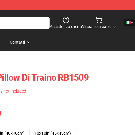
Assistenza clienti
Visualizza carrello
Contatti
Pillow Di Traino RB1509
 is not included.
)
in (40x40cm)
18x18in (45x45cm)