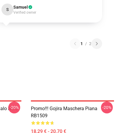
Samuel
S
Verified owner
1
/
2
-20%
-20%
galo Nero
Promo!!! Gojira Maschera Piana
RB1509
18,29 € - 20,70 €