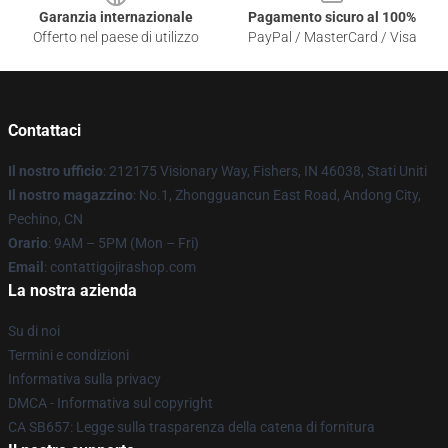
Garanzia internazionale
Pagamento sicuro al 100%
Offerto nel paese di utilizzo
PayPal / MasterCard / Visa
Contattaci
Il nostro ufficio
: 212175 Visionary Way, Fishers, IN 46038, Stati Uniti
Il nostro magazzino
: No.1, Zhongguancun East Road, Andong City,
Pechino, CN
Orario
: 9AM – 5PM (Mon – Fri)
Email
: contattigojirashop.com
La nostra azienda
Su di noi
Termini e condizioni
Informativa sulla privacy
DMCA - Informativa sul copyright
CA SB657: Legge sulla trasparenza della catena di fornitura