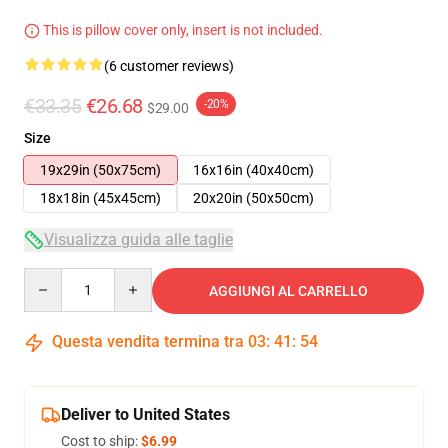
This is pillow cover only, insert is not included.
(6 customer reviews)
€33.35
€26.68
-20%
$29.00
Size
19x29in (50x75cm)
16x16in (40x40cm)
18x18in (45x45cm)
20x20in (50x50cm)
Visualizza guida alle taglie
Quantity
AGGIUNGI AL CARRELLO
Questa vendita termina tra
03
:
41
:
53
Deliver to United States
Cost to ship:
$6.99