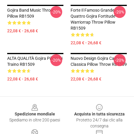
Gojira Band Music Throw
Forte Il Famoso Grande
-20%
-20%
Pillow RB1509
Quattro Gojira Fortitude
Warriorrap Throw Pillow
RB1509
22,08 € - 26,68 €
22,08 € - 26,68 €
ALTA QUALITÀ Gojira Pillow Di
Nuovo Design Gojira Camicia
-20%
-20%
Traino RB1509
Classica Pillow Throw RB1509
22,08 € - 26,68 €
22,08 € - 26,68 €
Footer
Spedizione mondiale
Acquista in tutta sicurezza
Spediamo in oltre 200 paesi
Protetto 24/7 dai clic alla
consegna