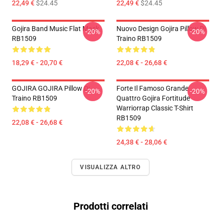
22,49 €
$24.45
22,49 €
$24.45
Gojira Band Music Flat Mask
Nuovo Design Gojira Pillow Di
-20%
-20%
RB1509
Traino RB1509
18,29 € - 20,70 €
22,08 € - 26,68 €
GOJIRA GOJIRA Pillow Di
Forte Il Famoso Grande
-20%
-20%
Traino RB1509
Quattro Gojira Fortitude
Warriorrap Classic T-Shirt
RB1509
22,08 € - 26,68 €
24,38 € - 28,06 €
VISUALIZZA ALTRO
Prodotti correlati