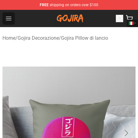
FREE
shipping on orders over $100
Gojira Shop - Official Gojira Merchandise Store
Open menu
Home
/
Gojira Decorazione
/
Gojira Pillow di lancio