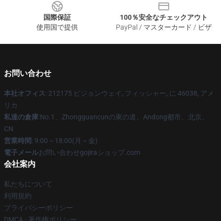
国際保証
100％安全なチェックアウト
使用国で提供
PayPal / マスターカード / ビザ
お問い合わせ
本社オフィス
: 212175 ビジョンウェイ, フィッシャー, に 46038, アメ
リカ
私達の倉庫
:No.1、Zhongguancunの東の道、Andong都市、北京、
CN
営業時間
: 9:00～18:00(月～金)
電子メール
お問い合わせgojiraショップ.com
会社案内
私たちについて
利用規約
プライバシーポリシー
DMCA - 著作権ポリシー