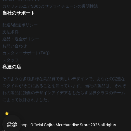
カリフォルニアSB657: サプライチェーンの透明性法
当社のサポート
配送&配送ポリシー
支払条件
返品・返金ポリシー
お問い合わせ
カスタマーサポート(FAQ)
スタッフ
私達の店
そのような多種多様な高品質で美しいデザインで、あなたの完璧な
スタイルがそこにあることを知っています。 当社の製品は、それぞ
れの製品に独自のデザインアイデアをもたらす世界クラスのチーム
によって設計されました。
UNLOCK
© Gojira Shop - Official Gojira Merchandise Store 2026 all rights
10% OFF
reserved