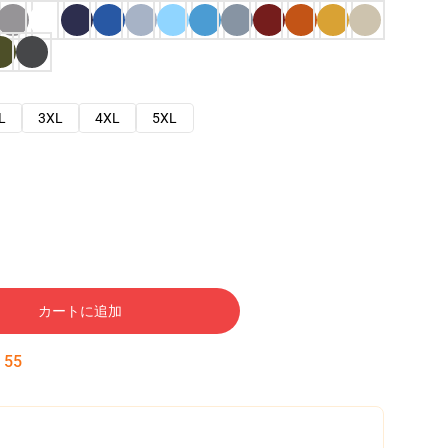
L
3XL
4XL
5XL
カートに追加
:
54