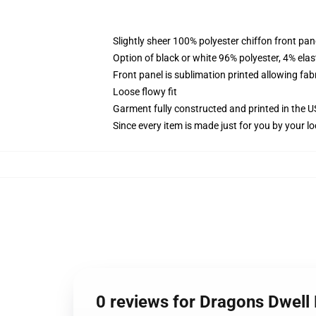
Slightly sheer 100% polyester chiffon front pane
Option of black or white 96% polyester, 4% elas
Front panel is sublimation printed allowing fab
Loose flowy fit
Garment fully constructed and printed in the 
Since every item is made just for you by your loc
0 reviews for Dragons Dwell 