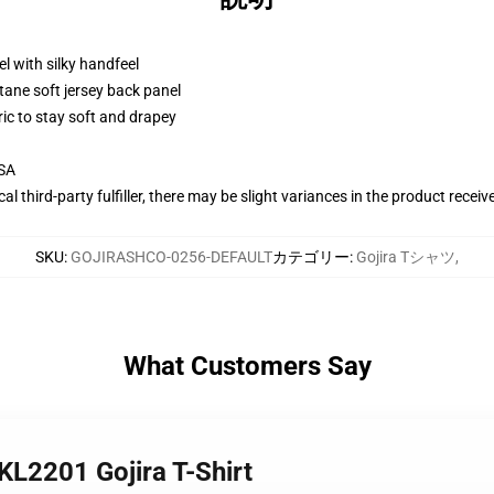
l with silky handfeel
tane soft jersey back panel
ric to stay soft and drapey
USA
al third-party fulfiller, there may be slight variances in the product receiv
SKU
:
GOJIRASHCO-0256-DEFAULT
カテゴリー
:
Gojira Tシャツ
,
What Customers Say
KL2201 Gojira T-Shirt