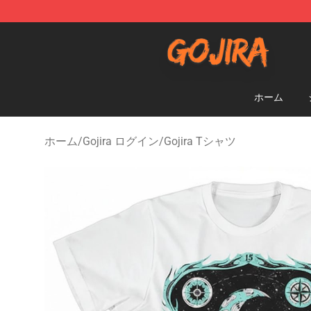
Gojira Shop - Official Gojira Merchandise Store
ホーム
ホーム
/
Gojira ログイン
/
Gojira Tシャツ