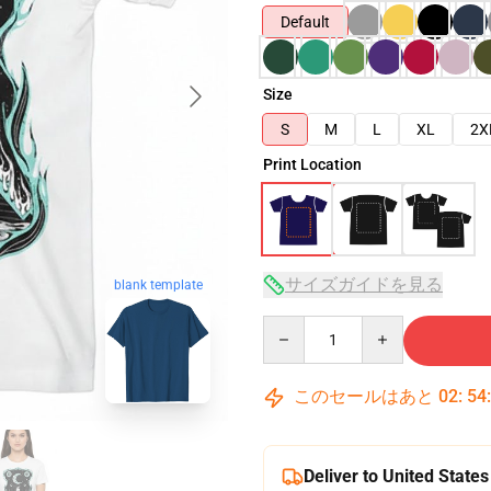
Default
Size
S
M
L
XL
2X
Print Location
サイズガイドを見る
blank template
Quantity
このセールはあと
02
:
54
Deliver to United States