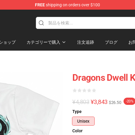
FREE
shipping on orders over $100
ショップ
カテゴリーで購入
注文追跡
ブログ
お
Dragons Dwell K
¥4,803
¥3,843
-20%
$26.50
Type
Unisex
Color