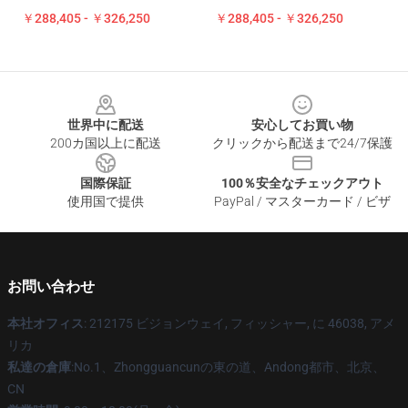
￥288,405 - ￥326,250
￥288,405 - ￥326,250
Footer
世界中に配送
安心してお買い物
200カ国以上に配送
クリックから配送まで24/7保護
国際保証
100％安全なチェックアウト
使用国で提供
PayPal / マスターカード / ビザ
お問い合わせ
本社オフィス
: 212175 ビジョンウェイ, フィッシャー, に 46038, アメ
リカ
私達の倉庫
:No.1、Zhongguancunの東の道、Andong都市、北京、
CN