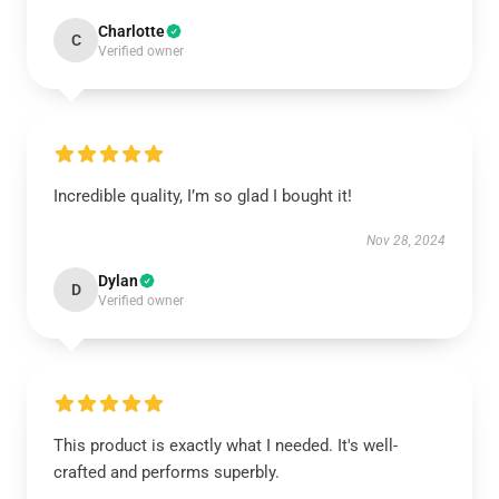
Charlotte
C
Verified owner
Incredible quality, I’m so glad I bought it!
Nov 28, 2024
Dylan
D
Verified owner
This product is exactly what I needed. It's well-
crafted and performs superbly.