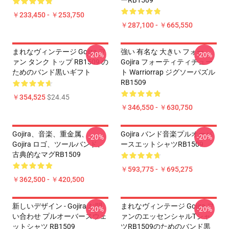
ーRB1509
￥233,450 - ￥253,750
￥287,100 - ￥665,550
まれなヴィンテージ Gojira フ
強い 有名な 大きい フォー
-20%
-20%
ァン タンク トップ RB1509 の
Gojira フォーティティチュー
ためのバンド黒いギフト
ト Warriorrap ジグソーパズル
RB1509
￥354,525
$24.45
￥346,550 - ￥630,750
Gojira、音楽、重金属、
Gojira バンド音楽プルオーバ
-20%
-20%
Gojira ロゴ、ツールバンド、
ースエットシャツRB1509
古典的なマグRB1509
￥593,775 - ￥695,275
￥362,500 - ￥420,500
新しいデザイン - Gojira お問
まれなヴィンテージ Gojira フ
-20%
-20%
い合わせ プルオーバースウェ
ァンのエッセンシャルTシャ
ットシャツ RB1509
ツRB1509のためのバンド黒