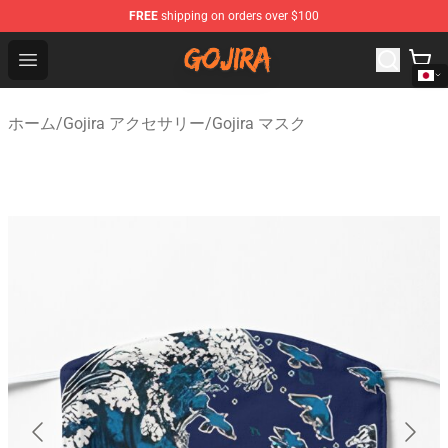
FREE
shipping on orders over $100
Gojira Shop - Official Gojira Merchandise Store
Open menu
ホーム
/
Gojira アクセサリー
/
Gojira マスク