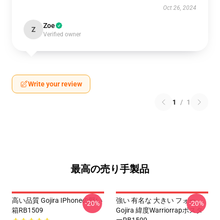
Oct 26, 2024
Zoe
Z
Verified owner
Write your review
1
/
1
最高の売り手製品
高い品質 Gojira IPhoneの堅い
強い 有名な 大きい フォー
-20%
-20%
箱RB1509
Gojira 緯度Warriorrapポスタ