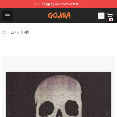
FREE
shipping on orders over $100
Gojira Shop - Official Gojira Merchandise Store
Open menu
ホーム
/
その他