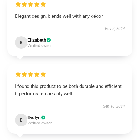
Elegant design, blends well with any décor.
Nov 2, 2024
Elizabeth
E
Verified owner
I found this product to be both durable and efficient;
it performs remarkably well.
Sep 16, 2024
Evelyn
E
Verified owner