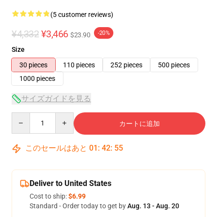
(5 customer reviews)
¥4,332
¥3,466
-20%
$23.90
Size
30 pieces
110 pieces
252 pieces
500 pieces
1000 pieces
サイズガイドを見る
Quantity
カートに追加
このセールはあと
01
:
42
:
54
Deliver to United States
Cost to ship:
$6.99
Standard - Order today to get by
Aug. 13 - Aug. 20