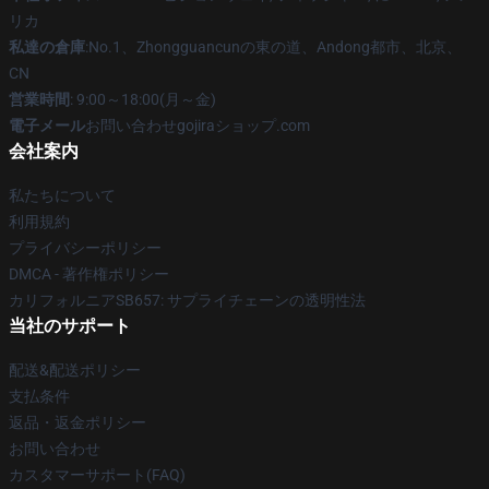
リカ
私達の倉庫
:No.1、Zhongguancunの東の道、Andong都市、北京、
CN
営業時間
: 9:00～18:00(月～金)
電子メール
お問い合わせgojiraショップ.com
会社案内
私たちについて
利用規約
プライバシーポリシー
DMCA - 著作権ポリシー
カリフォルニアSB657: サプライチェーンの透明性法
当社のサポート
配送&配送ポリシー
支払条件
返品・返金ポリシー
お問い合わせ
カスタマーサポート(FAQ)