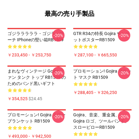
最高の売り手製品
ゴジラララララ・ゴジラ・マ
GTR R34の特長 Gojira サンセ
-20%
-20%
ーチ IPhoneの堅い箱RB1509
ットポスターRB1509
￥233,450 - ￥253,750
￥287,100 - ￥665,550
まれなヴィンテージ Gojira フ
プロモーション! Gojira フラッ
-20%
-20%
ァン タンク トップ RB1509 の
ト マスク RB1509
ためのバンド黒いギフト
￥288,405 - ￥326,250
￥354,525
$24.45
プロモーション! Gojira スロー
Gojira、音楽、重金属、
-20%
-20%
ブランケット RB1509
Gojira ロゴ、ツールバンド、
スローピローRB1509
￥493,000 - ￥942,500