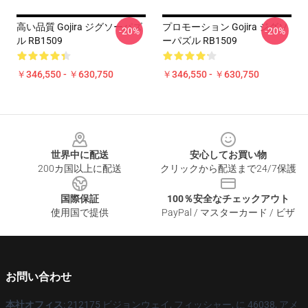
高い品質 Gojira ジグソーパズ
プロモーション Gojira ジグソ
-20%
-20%
ル RB1509
ーパズル RB1509
￥346,550 - ￥630,750
￥346,550 - ￥630,750
Footer
世界中に配送
安心してお買い物
200カ国以上に配送
クリックから配送まで24/7保護
国際保証
100％安全なチェックアウト
使用国で提供
PayPal / マスターカード / ビザ
お問い合わせ
本社オフィス
: 212175 ビジョンウェイ, フィッシャー, に 46038, アメ