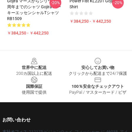
Gojira マースからシリウス10
Power Fist KL2201 Gojira T-
-20%
-20%
周年までのシャツ Gojira パー
Shirt
キーエッセンシャルTシャツ
RB1509
￥384,250 - ￥442,250
￥384,250 - ￥442,250
Footer
世界中に配送
安心してお買い物
200カ国以上に配送
クリックから配送まで24/7保護
国際保証
100％安全なチェックアウト
使用国で提供
PayPal / マスターカード / ビザ
お問い合わせ
本社オフィス
: 212175 ビジョンウェイ, フィッシャー, に 46038, アメ