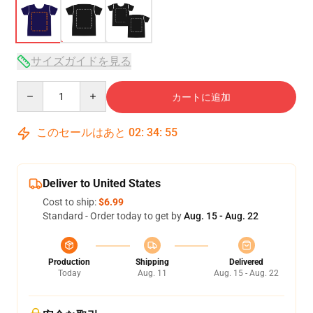
サイズガイドを見る
Quantity
カートに追加
このセールはあと
02
:
34
:
54
Deliver to United States
Cost to ship:
$6.99
Standard - Order today to get by
Aug. 15 - Aug. 22
Production
Shipping
Delivered
Today
Aug. 11
Aug. 15 - Aug. 22