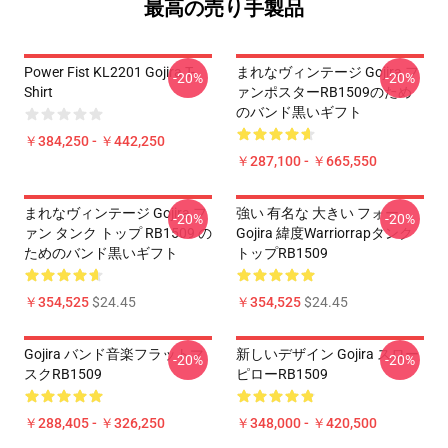
最高の売り手製品
Power Fist KL2201 Gojira T-
まれなヴィンテージ Gojira フ
-20%
-20%
Shirt
ァンポスターRB1509のため
のバンド黒いギフト
￥384,250 - ￥442,250
￥287,100 - ￥665,550
まれなヴィンテージ Gojira フ
強い 有名な 大きい フォー
-20%
-20%
ァン タンク トップ RB1509 の
Gojira 緯度Warriorrapタンク
ためのバンド黒いギフト
トップRB1509
￥354,525
$24.45
￥354,525
$24.45
Gojira バンド音楽フラットマ
新しいデザイン Gojira スロー
-20%
-20%
スクRB1509
ピローRB1509
￥288,405 - ￥326,250
￥348,000 - ￥420,500