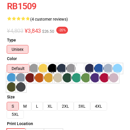
RB1509
(4 customer reviews)
¥4,803
¥3,843
-20%
$26.50
Type
Unisex
Color
Default
Size
S
M
L
XL
2XL
3XL
4XL
5XL
Print Location