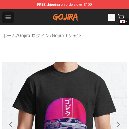
FREE
shipping on orders over $100
Gojira Shop - Official Gojira Merchandise Store
Open menu
ホーム
/
Gojira ログイン
/
Gojira Tシャツ