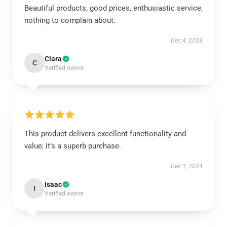
Beautiful products, good prices, enthusiastic service,
nothing to complain about.
Dec 4, 2024
Clara
C
Verified owner
This product delivers excellent functionality and
value; it’s a superb purchase.
Dec 1, 2024
Isaac
I
Verified owner