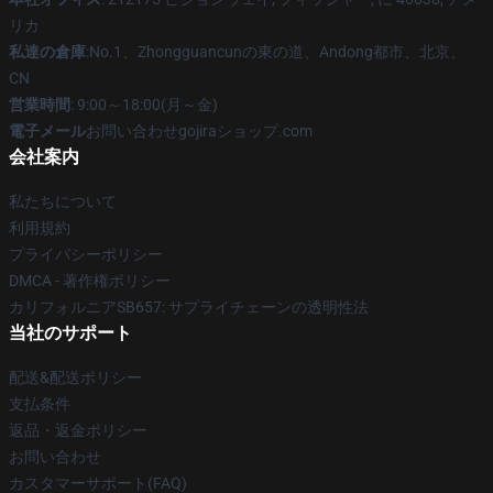
リカ
私達の倉庫
:No.1、Zhongguancunの東の道、Andong都市、北京、
CN
営業時間
: 9:00～18:00(月～金)
電子メール
お問い合わせgojiraショップ.com
会社案内
私たちについて
利用規約
プライバシーポリシー
DMCA - 著作権ポリシー
カリフォルニアSB657: サプライチェーンの透明性法
当社のサポート
配送&配送ポリシー
支払条件
返品・返金ポリシー
お問い合わせ
カスタマーサポート(FAQ)