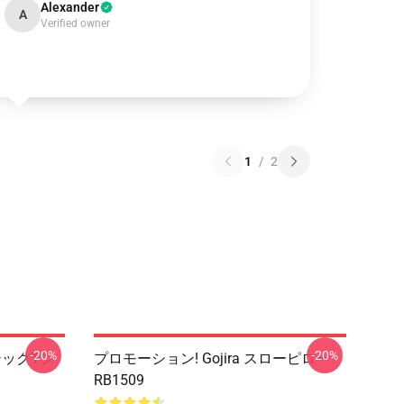
Alexander
A
Verified owner
1
/
2
-20%
-20%
シックtシ
プロモーション! Gojira スローピロー
RB1509