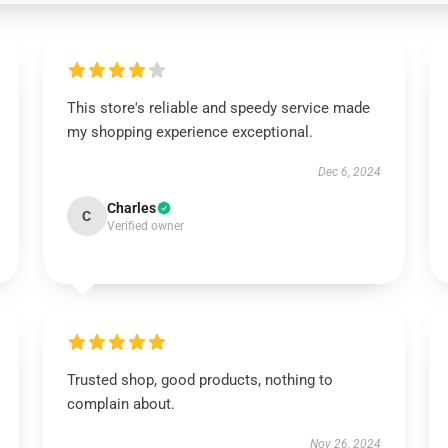
This store's reliable and speedy service made
my shopping experience exceptional.
Dec 6, 2024
Charles
C
Verified owner
Trusted shop, good products, nothing to
complain about.
Nov 26, 2024