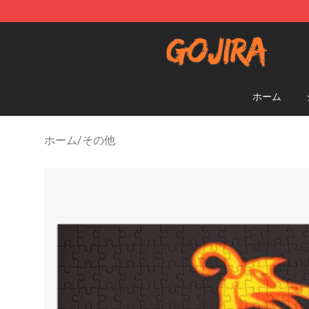
Gojira Shop - Official Gojira Merchandise Store
ホーム
ホーム
/
その他