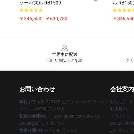
ソーパズル RB1509
ル RB150
￥346,550 - ￥630,750
￥346,550
Footer
世界中に配送
200カ国以上に配送
クリ
お問い合わせ
会社案内
本社オフィス
: 212175 ビジョンウェイ, フィッシ
私たちにつ
ャー, に 46038, アメリカ
利用規約
私達の倉庫
:No.1、Zhongguancunの東の道、
プライバシ
Andong都市、北京、CN
DMCA - 
営業時間
: 9:00～18:00(月～金)
カリフォルニ