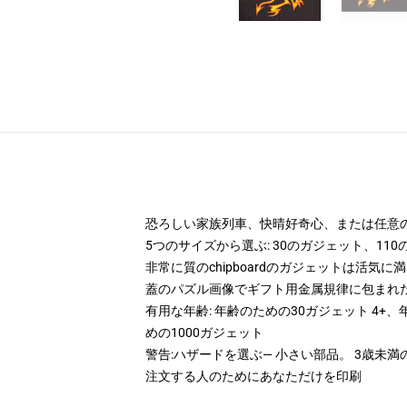
恐ろしい家族列車、快晴好奇心、または任意
5つのサイズから選ぶ: 30のガジェット、11
非常に質のchipboardのガジェットは活気
蓋のパズル画像でギフト用金属規律に包まれ
有用な年齢: 年齢のための30ガジェット 4+、
めの1000ガジェット
警告:ハザードを選ぶ— 小さい部品。 3歳未
注文する人のためにあなただけを印刷