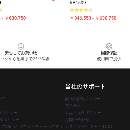
9
RB1509
 - ￥630,750
￥346,550 - ￥630,750
安心してお買い物
国際保証
ックから配送まで24/7保護
使用国で提供
当社のサポート
いて
配送&配送ポリシー
支払条件
ーポリシー
返品・返金ポリシー
著作権ポリシー
お問い合わせ
アSB657: サプライチェーンの透明
カスタマーサポート(FAQ)