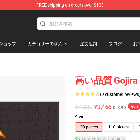
FREE
shipping on orders over $100
ショップ
カテゴリーで購入
注文追跡
ブログ
お
高い品質 Gojir
(9 customer reviews
¥4,332
¥3,466
-20%
$23.90
Size
30 pieces
110 pieces
サイズガイドを見る