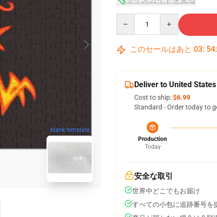
Quantity
このセールはあと
03
:
54
Deliver to United States
Cost to ship:
$6.99
Standard - Order today to g
blank template
Production
Today
安全な取引
世界中どこでもお届け
すべての小包に追跡番号を