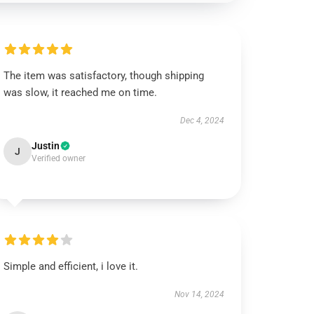
The item was satisfactory, though shipping
was slow, it reached me on time.
Dec 4, 2024
Justin
J
Verified owner
Simple and efficient, i love it.
Nov 14, 2024