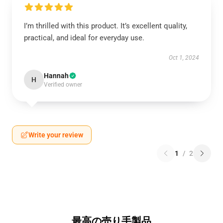
I’m thrilled with this product. It’s excellent quality,
practical, and ideal for everyday use.
Oct 1, 2024
Hannah
H
Verified owner
Write your review
1
/
2
最高の売り手製品