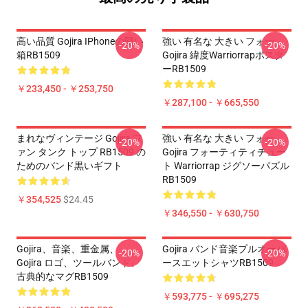
高い品質 Gojira IPhoneの堅い
強い 有名な 大きい フォー
-20%
-20%
箱RB1509
Gojira 緯度Warriorrapポスタ
ーRB1509
￥233,450 - ￥253,750
￥287,100 - ￥665,550
まれなヴィンテージ Gojira フ
強い 有名な 大きい フォー
-20%
-20%
ァン タンク トップ RB1509 の
Gojira フォーティティチュー
ためのバンド黒いギフト
ト Warriorrap ジグソーパズル
RB1509
￥354,525
$24.45
￥346,550 - ￥630,750
Gojira、音楽、重金属、
Gojira バンド音楽プルオーバ
-20%
-20%
Gojira ロゴ、ツールバンド、
ースエットシャツRB1509
古典的なマグRB1509
￥593,775 - ￥695,275