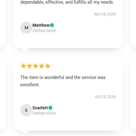
dependable, effective, and fulfills all my needs.
Nov 29, 2024
Matthew
M
Verified owner
The item is wonderful and the service was
excellent.
Oct 25, 2024
Scarlett
S
Verified owner