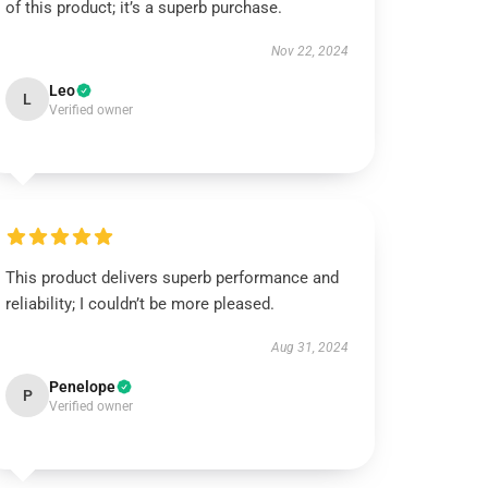
of this product; it’s a superb purchase.
Nov 22, 2024
Leo
L
Verified owner
This product delivers superb performance and
reliability; I couldn’t be more pleased.
Aug 31, 2024
Penelope
P
Verified owner