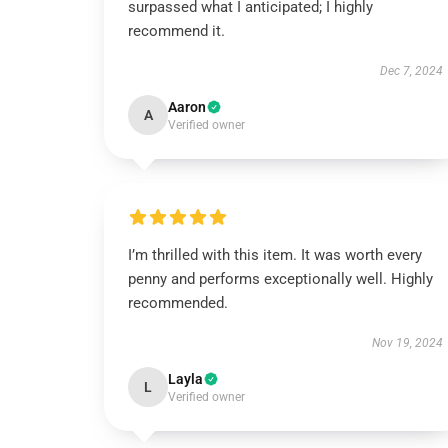
surpassed what I anticipated; I highly
recommend it.
Dec 7, 2024
Aaron
A
Verified owner
I’m thrilled with this item. It was worth every
penny and performs exceptionally well. Highly
recommended.
Nov 19, 2024
Layla
L
Verified owner