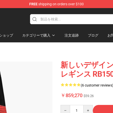
FREE
shipping on orders over $100
ショップ
カテゴリーで購入
注文追跡
ブログ
お
新しいデザイン G
レギンス RB150
(6 customer reviews
￥859,270
$59.26
Quantity