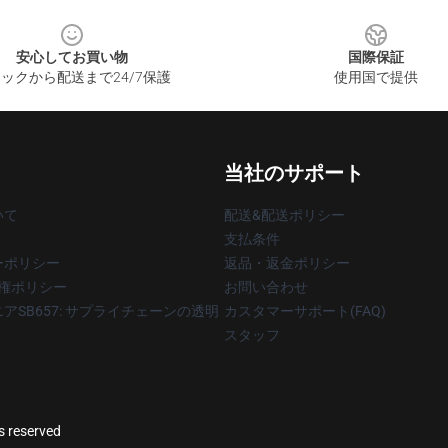
安心してお買い物
国際保証
ックから配送まで24/7保護
使用国で提供
当社のサポート
いて
配送&配送ポリシー
支払条件
ーポリシー
返品・返金ポリシー
著作権ポリシー
お問い合わせ
アSB657: サプライチェーンの透明
カスタマーサポート(FAQ)
スタッフ
ts reserved