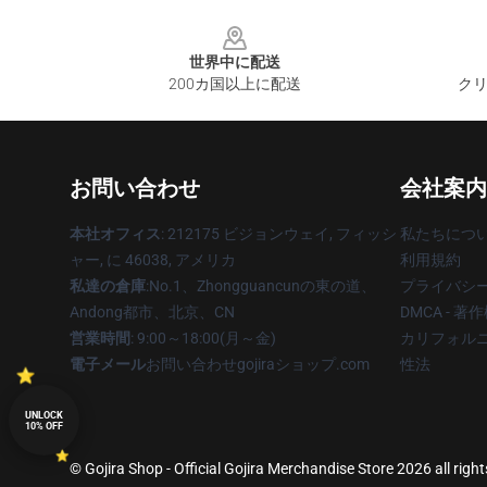
Footer
世界中に配送
200カ国以上に配送
クリ
お問い合わせ
会社案内
本社オフィス
: 212175 ビジョンウェイ, フィッシ
私たちにつ
ャー, に 46038, アメリカ
利用規約
私達の倉庫
:No.1、Zhongguancunの東の道、
プライバシ
Andong都市、北京、CN
DMCA - 
営業時間
: 9:00～18:00(月～金)
カリフォルニ
電子メール
お問い合わせgojiraショップ.com
性法
UNLOCK
10% OFF
© Gojira Shop - Official Gojira Merchandise Store 2026 all righ