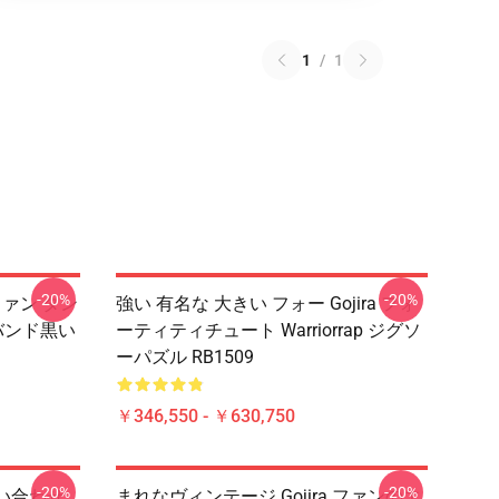
1
/
1
-20%
-20%
ファン タン
強い 有名な 大きい フォー Gojira フォ
のバンド黒い
ーティティチュート Warriorrap ジグソ
ーパズル RB1509
￥346,550 - ￥630,750
-20%
-20%
お問い合わせ
まれなヴィンテージ Gojira ファンのエ