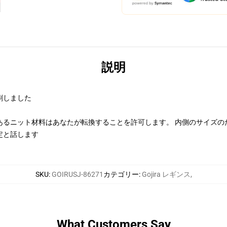
説明
刷しました
あるニット材料はあなたが転換することを許可します。 内側のサイズの
定と話します
SKU
:
GOIRUSJ-86271
カテゴリー
:
Gojira レギンス
,
What Customers Say