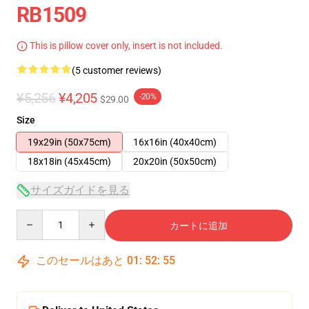
RB1509
This is pillow cover only, insert is not included.
(5 customer reviews)
¥5,256
¥4,205
-20%
$29.00
Size
19x29in (50x75cm)
16x16in (40x40cm)
18x18in (45x45cm)
20x20in (50x50cm)
サイズガイドを見る
Quantity
カートに追加
このセールはあと
01
:
52
:
54