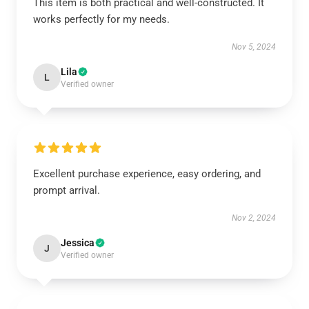
This item is both practical and well-constructed. It
works perfectly for my needs.
Nov 5, 2024
Lila
L
Verified owner
Excellent purchase experience, easy ordering, and
prompt arrival.
Nov 2, 2024
Jessica
J
Verified owner