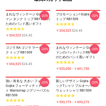
まれなヴィンテージ Gojira フ
プロモーション! Gojira タンク
-20%
-20%
ァン タンク トップ RB1509 の
トップ RB1509
ためのバンド黒いギフト
￥354,525
$24.45
￥354,525
$24.45
ゴジラ RA ゴジラ マーチ タン
まれなヴィンテージ Gojira フ
-20%
-20%
ク トップ RB1509
ァンのバックパックRB1509
のためのバンド黒いギフト
￥354,525
$24.45
￥535,050 - ￥601,750
強い 有名な 大きい フォー
新しいデザイン Gojira クラシ
-20%
-20%
Gojira フォーティティチュー
ックtシャツ プルオーバー ス
ト Warriorrap ジグソーパズル
ウェットシャツ RB1509
RB1509
￥593,775 - ￥695,275