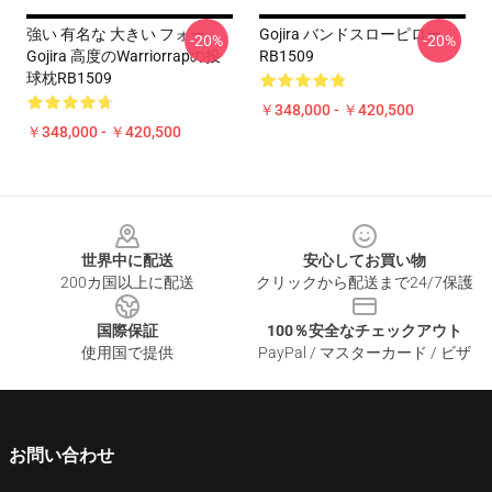
強い 有名な 大きい フォー
Gojira バンドスローピロー
-20%
-20%
Gojira 高度のWarriorrapの投
RB1509
球枕RB1509
￥348,000 - ￥420,500
￥348,000 - ￥420,500
Footer
世界中に配送
安心してお買い物
200カ国以上に配送
クリックから配送まで24/7保護
国際保証
100％安全なチェックアウト
使用国で提供
PayPal / マスターカード / ビザ
お問い合わせ