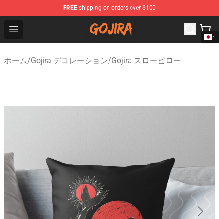
FREE
shipping on orders over $100
Gojira Shop - Official Gojira Merchandise Store
Open menu
ホーム
/
Gojira デコレーション
/
Gojira スローピロー