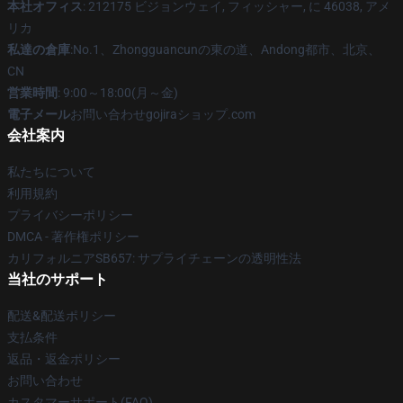
本社オフィス
: 212175 ビジョンウェイ, フィッシャー, に 46038, アメ
リカ
私達の倉庫
:No.1、Zhongguancunの東の道、Andong都市、北京、
CN
営業時間
: 9:00～18:00(月～金)
電子メール
お問い合わせgojiraショップ.com
会社案内
私たちについて
利用規約
プライバシーポリシー
DMCA - 著作権ポリシー
カリフォルニアSB657: サプライチェーンの透明性法
当社のサポート
配送&配送ポリシー
支払条件
返品・返金ポリシー
お問い合わせ
カスタマーサポート(FAQ)