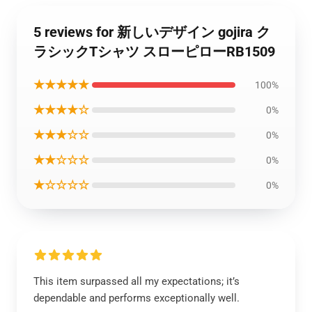
5 reviews for 新しいデザイン gojira ク
ラシックTシャツ スローピローRB1509
★★★★★
100%
★★★★☆
0%
★★★☆☆
0%
★★☆☆☆
0%
★☆☆☆☆
0%
This item surpassed all my expectations; it’s
dependable and performs exceptionally well.