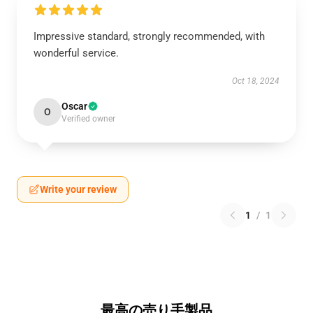
Impressive standard, strongly recommended, with
wonderful service.
Oct 18, 2024
Oscar
O
Verified owner
Write your review
1
/
1
最高の売り手製品