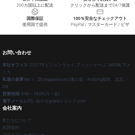
200カ国以上に配送
クリックから配送まで24/7保護
国際保証
100％安全なチェックアウト
使用国で提供
PayPal / マスターカード / ビザ
お問い合わせ
本社オフィス
: 212175 ビジョンウェイ, フィッシャー, に 46038, アメ
リカ
私達の倉庫
:No.1、Zhongguancunの東の道、Andong都市、北京、
CN
営業時間
: 9:00～18:00(月～金)
電子メール
お問い合わせgojiraショップ.com
会社案内
私たちについて
利用規約
プライバシーポリシー