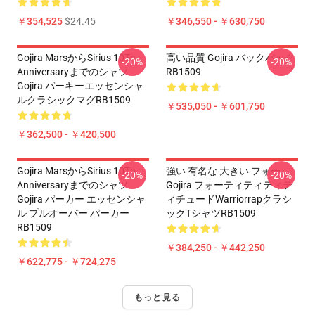
￥354,525
$24.45
￥346,550 - ￥630,750
Gojira MarsからSirius 10Th
高い品質 Gojira バックパック
-20%
-20%
Anniversaryまでのシャツ
RB1509
Gojira パーキーエッセンシャ
ルクラシックマグRB1509
￥535,050 - ￥601,750
￥362,500 - ￥420,500
Gojira MarsからSirius 10Th
強い 有名な 大きい フォー
-20%
-20%
Anniversaryまでのシャツ
Gojira フォーティティティテ
Gojira パーカー エッセンシャ
ィチュードWarriorrapクラシ
ル プルオーバー パーカー
ックTシャツRB1509
RB1509
￥384,250 - ￥442,250
￥622,775 - ￥724,275
もっと見る