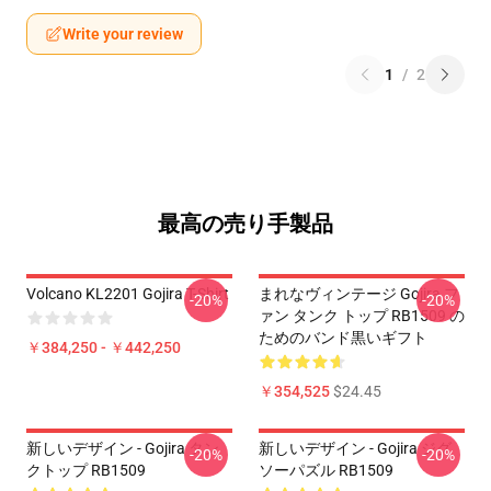
Write your review
1
/
2
最高の売り手製品
Volcano KL2201 Gojira T-Shirt
まれなヴィンテージ Gojira フ
-20%
-20%
ァン タンク トップ RB1509 の
ためのバンド黒いギフト
￥384,250 - ￥442,250
￥354,525
$24.45
新しいデザイン - Gojira タン
新しいデザイン - Gojira ジグ
-20%
-20%
クトップ RB1509
ソーパズル RB1509