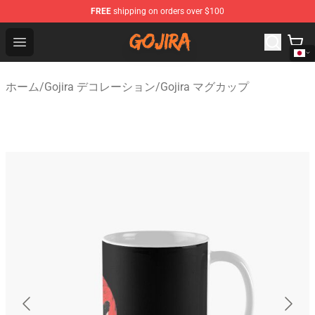
FREE
shipping on orders over $100
Gojira Shop - Official Gojira Merchandise Store
Open menu
ホーム
/
Gojira デコレーション
/
Gojira マグカップ