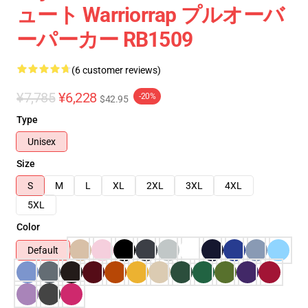
ュート Warriorrap プルオーバ
ーパーカー RB1509
(6 customer reviews)
¥7,785
¥6,228
-20%
$42.95
Type
Unisex
Size
S
M
L
XL
2XL
3XL
4XL
5XL
Color
Default