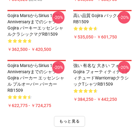
Gojira MarsからSirius 10Th
高い品質 Gojira バックパック
-20%
-20%
Anniversaryまでのシャツ
RB1509
Gojira パーキーエッセンシャ
ルクラシックマグRB1509
￥535,050 - ￥601,750
￥362,500 - ￥420,500
Gojira MarsからSirius 10Th
強い 有名な 大きい フォー
-20%
-20%
Anniversaryまでのシャツ
Gojira フォーティティティテ
Gojira パーカー エッセンシャ
ィチュードWarriorrapクラシ
ル プルオーバー パーカー
ックTシャツRB1509
RB1509
￥384,250 - ￥442,250
￥622,775 - ￥724,275
もっと見る