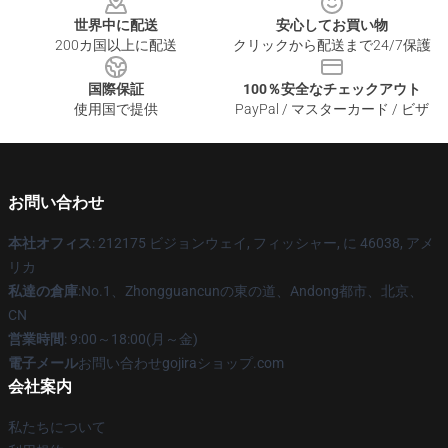
世界中に配送
安心してお買い物
200カ国以上に配送
クリックから配送まで24/7保護
国際保証
100％安全なチェックアウト
使用国で提供
PayPal / マスターカード / ビザ
お問い合わせ
本社オフィス
: 212175 ビジョンウェイ, フィッシャー, に 46038, アメ
リカ
私達の倉庫
:No.1、Zhongguancunの東の道、Andong都市、北京、
CN
営業時間
: 9:00～18:00(月～金)
電子メール
お問い合わせgojiraショップ.com
会社案内
私たちについて