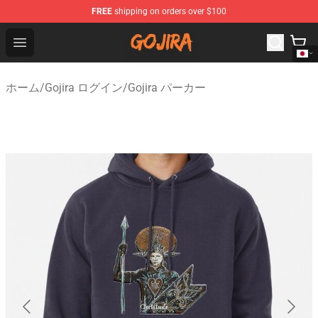
FREE
shipping on orders over $100
Gojira Shop - Official Gojira Merchandise Store
Open menu
ホーム
/
Gojira ログイン
/
Gojira パーカー