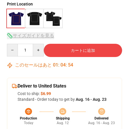
Print Location
サイズガイドを見る
Quantity
カートに追加
このセールはあと
01
:
04
:
54
Deliver to United States
Cost to ship:
$6.99
Standard - Order today to get by
Aug. 16 - Aug. 23
Production
Shipping
Delivered
Today
Aug. 12
Aug. 16 - Aug. 23