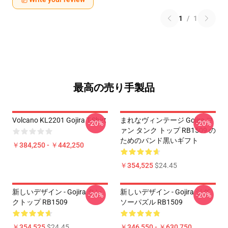
1
/
1
最高の売り手製品
Volcano KL2201 Gojira T-Shirt
まれなヴィンテージ Gojira フ
-20%
-20%
ァン タンク トップ RB1509 の
ためのバンド黒いギフト
￥384,250 - ￥442,250
￥354,525
$24.45
新しいデザイン - Gojira タン
新しいデザイン - Gojira ジグ
-20%
-20%
クトップ RB1509
ソーパズル RB1509
￥354,525
$24.45
￥346,550 - ￥630,750