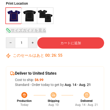
Print Location
サイズガイドを見る
Quantity
カートに追加
このセールはあと
00
:
26
:
54
Deliver to United States
Cost to ship:
$6.99
Standard - Order today to get by
Aug. 14 - Aug. 21
Production
Shipping
Delivered
Today
Aug. 10
Aug. 14 - Aug. 21