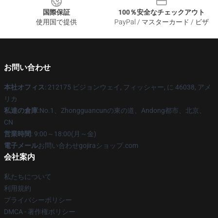
国際保証
100％安全なチェックアウト
使用国で提供
PayPal / マスターカード / ビザ
お問い合わせ
本社オフィス
: 212175 ビジョンウェイ, フィッシャー, に 46038, アメ
リカ
私達の倉庫
:No.1、Zhongguancunの東の道、Andong都市、北京、
CN
営業時間
: 9:00～18:00(月～金)
電子メール
お問い合わせgojiraショップ.com
会社案内
私たちについて
利用規約
プライバシーポリシー
DMCA - 著作権ポリシー