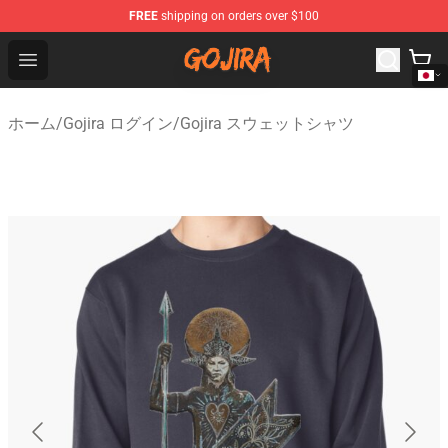
FREE
shipping on orders over $100
Gojira Shop - Official Gojira Merchandise Store
Open menu
ホーム
/
Gojira ログイン
/
Gojira スウェットシャツ