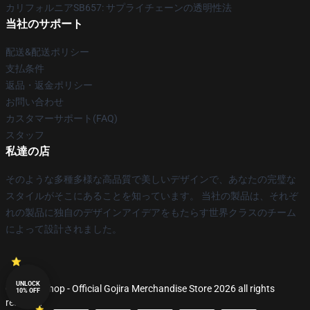
カリフォルニアSB657: サプライチェーンの透明性法
当社のサポート
配送&配送ポリシー
支払条件
返品・返金ポリシー
お問い合わせ
カスタマーサポート(FAQ)
スタッフ
私達の店
そのような多種多様な高品質で美しいデザインで、あなたの完璧な
スタイルがそこにあることを知っています。 当社の製品は、それぞ
れの製品に独自のデザインアイデアをもたらす世界クラスのチーム
によって設計されました。
UNLOCK
© Gojira Shop - Official Gojira Merchandise Store 2026 all rights
10% OFF
reserved