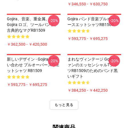
￥346,550 - ￥630,750
Gojira、音楽、重金属、
Gojira バンド音楽プルオーバ
-20%
-20%
Gojira ロゴ、ツールバンド、
ースエットシャツRB1509
古典的なマグRB1509
￥593,775 - ￥695,275
￥362,500 - ￥420,500
新しいデザイン - Gojira お問
まれなヴィンテージ Gojira フ
-20%
-20%
い合わせ プルオーバースウェ
ァンのエッセンシャルTシャ
ットシャツ RB1509
ツRB1509のためのバンド黒
いギフト
￥593,775 - ￥695,275
￥384,250 - ￥442,250
もっと見る
関連商品