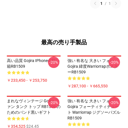
1
/
1
最高の売り手製品
高い品質 Gojira IPhoneの堅い
強い 有名な 大きい フォー
-20%
-20%
箱RB1509
Gojira 緯度Warriorrapポスタ
ーRB1509
￥233,450 - ￥253,750
￥287,100 - ￥665,550
まれなヴィンテージ Gojira フ
強い 有名な 大きい フォー
-20%
-20%
ァン タンク トップ RB1509 の
Gojira フォーティティチュー
ためのバンド黒いギフト
ト Warriorrap ジグソーパズル
RB1509
￥354,525
$24.45