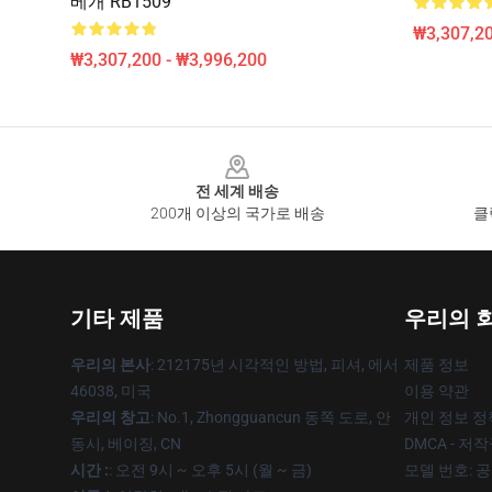
베개 RB1509
₩3,307,20
₩3,307,200 - ₩3,996,200
Footer
전 세계 배송
200개 이상의 국가로 배송
클
기타 제품
우리의 
우리의 본사
: 212175년 시각적인 방법, 피셔, 에서
제품 정보
46038, 미국
이용 약관
우리의 창고
: No.1, Zhongguancun 동쪽 도로, 안
개인 정보 정
동시, 베이징, CN
DMCA - 저
시간 :
: 오전 9시 ~ 오후 5시 (월 ~ 금)
모델 번호: 