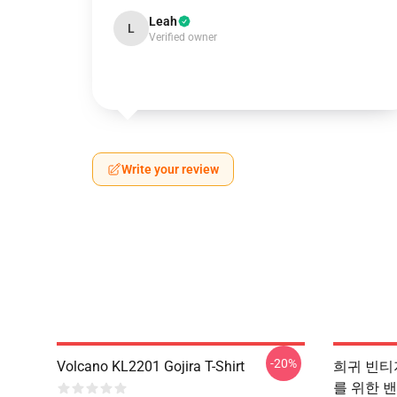
Leah
L
Verified owner
Write your review
-20%
Volcano KL2201 Gojira T-Shirt
희귀 빈티지 
를 위한 