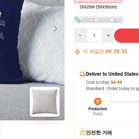
20x20in (50x50cm)
사이즈 가이드 보기
Quantity
이 세일은
04
:
29
:
54
Deliver to United States
Cost to ship:
$6.99
blank template
Standard - Order today to g
Production
Today
안전한 거래