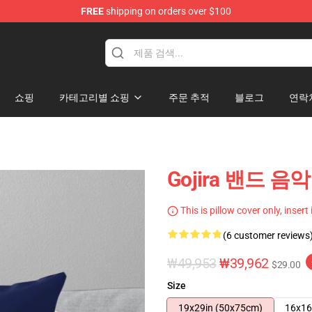
FREE
shipping on orders over $100
쇼핑
카테고리별 쇼핑
주문 추적
블로그
연락
Gojira 밴드 음
This is pillow cover only, insert
(6 customer reviews
₩49,953
₩39,962
$29.00
Size
19x29in (50x75cm)
16x16