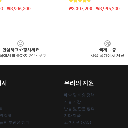
0 - ₩3,996,200
₩3,307,200 - ₩3,996,200
안심하고 쇼핑하세요
국제 보증
릭에서 배송까지 24/7 보호
사용 국가에서 제공
회사
우리의 지원
배송 및 배송 정책
지불 기간
책
반품 및 환불 정책
작권 정책
기타 제품
공급망 투명성 행위
고객지원 (FAQ)