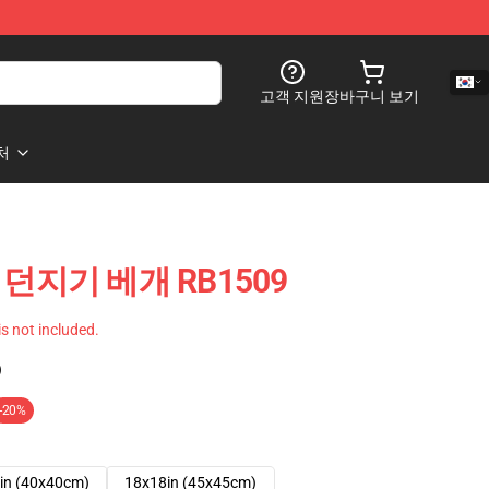
고객 지원
장바구니 보기
처
악 던지기 베개 RB1509
 is not included.
)
-20%
in (40x40cm)
18x18in (45x45cm)