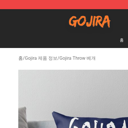
Gojira Shop - Official Gojira Merchandise Store
홈
홈
/
Gojira 제품 정보
/
Gojira Throw 베개