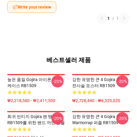
Write your review
1
/
1
베스트셀러 제품
높은 품질 Gojira 아이폰 거친
강한 유명한 큰 4 Gojira 포도
-20%
-20%
케이스 RB1509
전사술 포스터 RB1509
₩2,218,580 - ₩2,411,500
₩2,728,440 - ₩6,325,020
희귀 빈티지 Gojira 팬 탱크 탑
강한 유명한 큰 4 Gojira 포위
-20%
-20%
RB1509를 위한 밴드 까만 선물
Warriorrap 퍼즐 RB1509