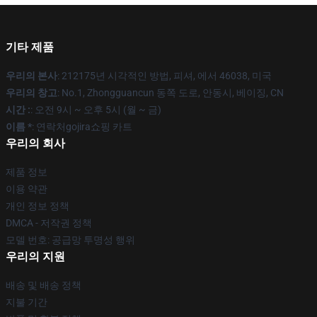
기타 제품
우리의 본사
: 212175년 시각적인 방법, 피셔, 에서 46038, 미국
우리의 창고
: No.1, Zhongguancun 동쪽 도로, 안동시, 베이징, CN
시간 :
: 오전 9시 ~ 오후 5시 (월 ~ 금)
이름 *
: 연락처gojira쇼핑 카트
우리의 회사
제품 정보
이용 약관
개인 정보 정책
DMCA - 저작권 정책
모델 번호: 공급망 투명성 행위
우리의 지원
배송 및 배송 정책
지불 기간