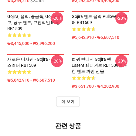
₩3,369,210
$24.45
₩3,293,420 - ₩5,994,300
Gojira, 음악, 중금속, Gojira 로
Gojira 밴드 음악 Pullover 스웨
-20%
-20%
고, 공구 밴드, 고전적인 Mug
터 RB1509
RB1509
₩5,642,910 - ₩6,607,510
₩3,445,000 - ₩3,996,200
새로운 디자인 - Gojira · 스웨터
희귀 빈티지 Gojira 팬
-20%
-20%
스웨터 RB1509
Essential 티셔츠 RB1509를 위
한 밴드 까만 선물
₩5,642,910 - ₩6,607,510
₩3,651,700 - ₩4,202,900
더 보기
관련 상품