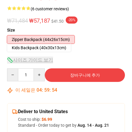
(6 customer reviews)
₩71,484
₩57,187
-20%
$41.50
Size
Zipper Backpack (44x26x15cm)
Kids Backpack (40x30x13cm)
사이즈 가이드 보기
Quantity
장바구니에 추가
이 세일은
04
:
59
:
54
Deliver to United States
Cost to ship:
$6.99
Standard - Order today to get by
Aug. 14 - Aug. 21