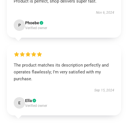
Product is perfect, shop delivers super fast.
Nov 6, 2024
Phoebe
P
Verified owner
The product matches its description perfectly and
operates flawlessly; I’m very satisfied with my
purchase.
Sep 15, 2024
Ella
E
Verified owner