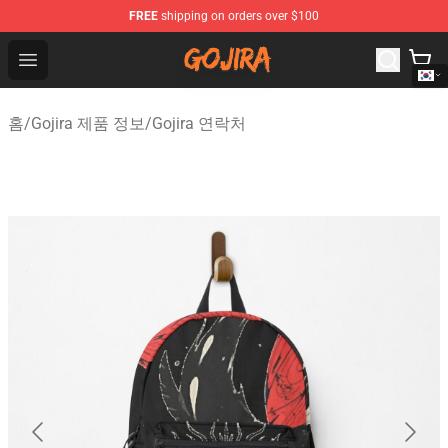
FREE
shipping on orders over $100
Gojira Shop - Official Gojira Merchandise Store
Open menu
홈
/
Gojira 제품 정보
/
Gojira 연락처