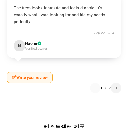
The item looks fantastic and feels durable. It’s
exactly what I was looking for and fits my needs
perfectly.
Sep 27, 2024
Naomi
N
Verified owner
Write your review
1
/
2
베스트셀러 제품