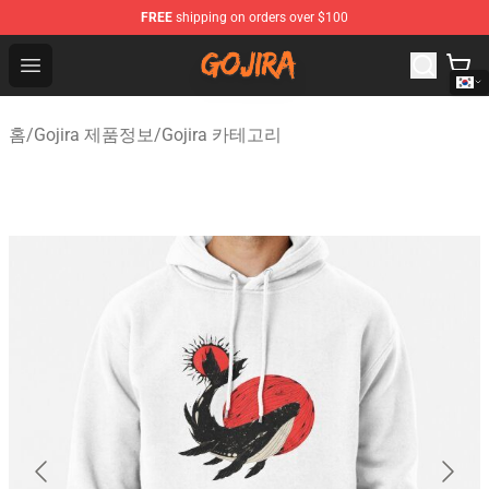
FREE
shipping on orders over $100
Gojira Shop - Official Gojira Merchandise Store
Open menu
홈
/
Gojira 제품정보
/
Gojira 카테고리