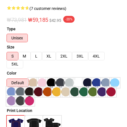
(7 customer reviews)
₩73,981
₩59,185
-20%
$42.95
Type
Unisex
Size
S
M
L
XL
2XL
3XL
4XL
5XL
Color
Default
Print Location