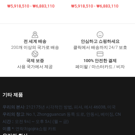
₩5,918,510 - ₩6,883,110
₩5,918,510 - ₩6,883,110
Footer
전 세계 배송
안심하고 쇼핑하세요
200개 이상의 국가로 배송
클릭에서 배송까지 24/7 보호
국제 보증
100% 안전한 결제
사용 국가에서 제공
페이팔 / 마스터카드 / 비자
기타 제품
우리의 본사
: 212175년 시각적인 방법, 피셔, 에서 46038, 미국
우리의 창고
: No.1, Zhongguancun 동쪽 도로, 안동시, 베이징, CN
시간 :
: 오전 9시 ~ 오후 5시 (월 ~ 금)
이름 *
: 연락처gojira쇼핑 카트