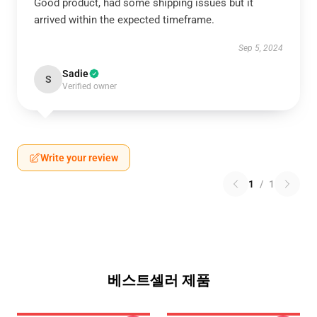
Good product, had some shipping issues but it
arrived within the expected timeframe.
Sep 5, 2024
Sadie
S
Verified owner
Write your review
1
/
1
베스트셀러 제품