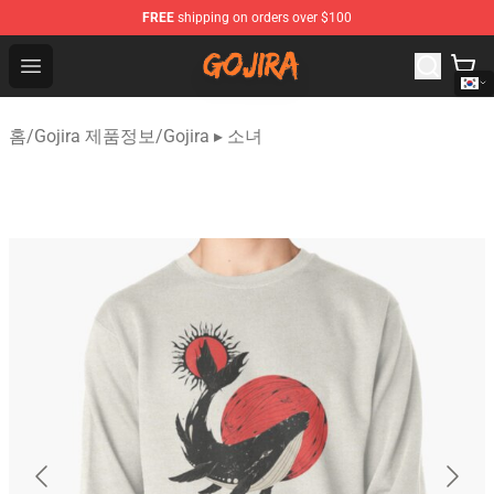
FREE
shipping on orders over $100
Gojira Shop - Official Gojira Merchandise Store
Open menu
홈
/
Gojira 제품정보
/
Gojira ▸ 소녀