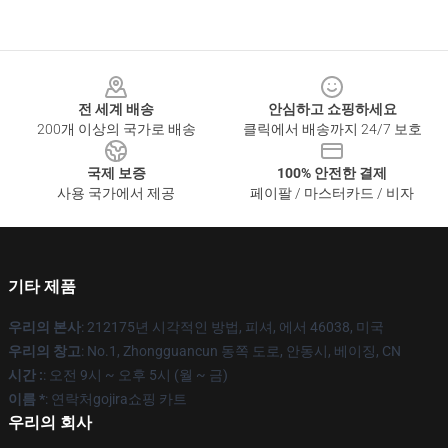
Footer
전 세계 배송
안심하고 쇼핑하세요
200개 이상의 국가로 배송
클릭에서 배송까지 24/7 보호
국제 보증
100% 안전한 결제
사용 국가에서 제공
페이팔 / 마스터카드 / 비자
기타 제품
우리의 본사
: 212175년 시각적인 방법, 피셔, 에서 46038, 미국
우리의 창고
: No.1, Zhongguancun 동쪽 도로, 안동시, 베이징, CN
시간 :
: 오전 9시 ~ 오후 5시 (월 ~ 금)
이름 *
: 연락처gojira쇼핑 카트
우리의 회사