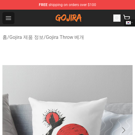
FREE
shipping on orders over $100
Gojira Shop - Official Gojira Merchandise Store
Open menu
홈
/
Gojira 제품 정보
/
Gojira Throw 베개