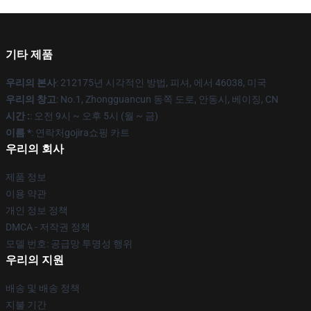
기타 제품
우리의 본사
: 212175년 시각적인 방법, 피셔, 에서 46038, 미국
우리의 창고
: No.1, Zhongguancun 동쪽 도로, 안동시, 베이징, CN
시간 :
: 오전 9시 ~ 오후 5시 (월 ~ 금)
이름 *
: 연락처gojira쇼핑 카트
우리의 회사
제품 정보
이용 약관
개인 정보 정책
DMCA - 저작권 정책
모델 번호: 공급망 투명성 행위
우리의 지원
배송 및 배송 정책
지불 기간