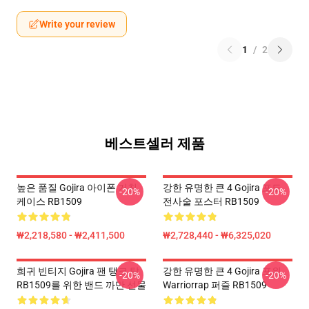
Write your review
1
/
2
베스트셀러 제품
높은 품질 Gojira 아이폰 거친
강한 유명한 큰 4 Gojira 포도
-20%
-20%
케이스 RB1509
전사술 포스터 RB1509
₩2,218,580 - ₩2,411,500
₩2,728,440 - ₩6,325,020
희귀 빈티지 Gojira 팬 탱크 탑
강한 유명한 큰 4 Gojira 포위
-20%
-20%
RB1509를 위한 밴드 까만 선물
Warriorrap 퍼즐 RB1509