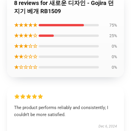
8 reviews for 새로운 디자인 - Gojira 던
지기 베개 RB1509
★★★★★
75%
★★★★☆
25%
★★★☆☆
0%
★★☆☆☆
0%
★☆☆☆☆
0%
The product performs reliably and consistently; I
couldn’t be more satisfied.
Dec 6, 2024