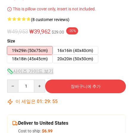
This is pillow cover only, insert is not included.
(8 customer reviews)
₩49,953
₩39,962
-20%
$29.00
Size
19x29in (50x75cm)
16x16in (40x40cm)
18x18in (45x45cm)
20x20in (50x50cm)
사이즈 가이드 보기
Quantity
장바구니에 추가
이 세일은
01
:
29
:
54
Deliver to United States
Cost to ship:
$6.99