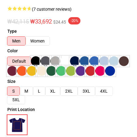
(7 customer reviews)
₩42,115
₩33,692
-20%
$24.45
Type
Men
Women
Color
Default
Size
S
M
L
XL
2XL
3XL
4XL
5XL
Print Location