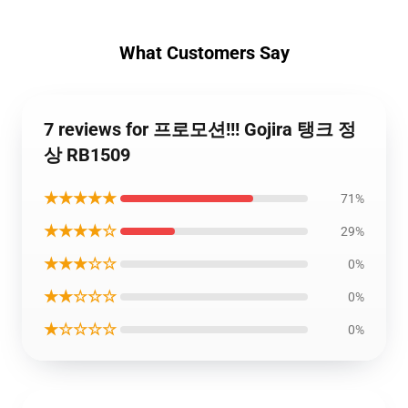
What Customers Say
7 reviews for 프로모션!!! Gojira 탱크 정
상 RB1509
★★★★★
71%
★★★★☆
29%
★★★☆☆
0%
★★☆☆☆
0%
★☆☆☆☆
0%