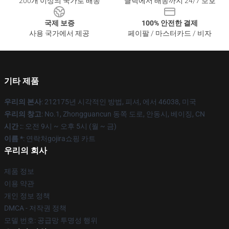
200개 이상의 국가로 배송
클릭에서 배송까지 24/7 보호
국제 보증
100% 안전한 결제
사용 국가에서 제공
페이팔 / 마스터카드 / 비자
기타 제품
우리의 본사
: 212175년 시각적인 방법, 피셔, 에서 46038, 미국
우리의 창고
: No.1, Zhongguancun 동쪽 도로, 안동시, 베이징, CN
시간 :
: 오전 9시 ~ 오후 5시 (월 ~ 금)
이름 *
: 연락처gojira쇼핑 카트
우리의 회사
제품 정보
이용 약관
개인 정보 정책
DMCA - 저작권 정책
모델 번호: 공급망 투명성 행위