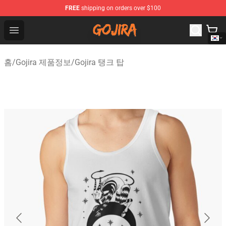
FREE
shipping on orders over $100
Gojira Shop - Official Gojira Merchandise Store
Open menu
홈
/
Gojira 제품정보
/
Gojira 탱크 탑