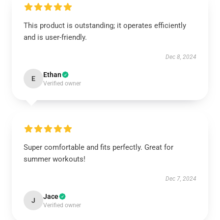
This product is outstanding; it operates efficiently
and is user-friendly.
Dec 8, 2024
Ethan
E
Verified owner
Super comfortable and fits perfectly. Great for
summer workouts!
Dec 7, 2024
Jace
J
Verified owner