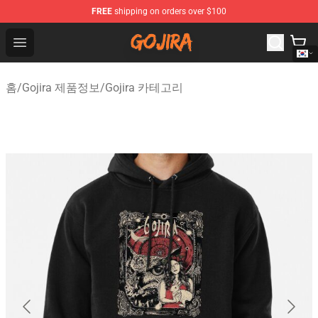
FREE
shipping on orders over $100
Gojira Shop - Official Gojira Merchandise Store
Open menu
홈
/
Gojira 제품정보
/
Gojira 카테고리