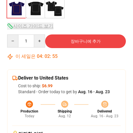
사이즈 가이드 보기
Quantity
장바구니에 추가
이 세일은
04
:
02
:
54
Deliver to United States
Cost to ship:
$6.99
Standard - Order today to get by
Aug. 16 - Aug. 23
Production
Shipping
Delivered
Today
Aug. 12
Aug. 16 - Aug. 23