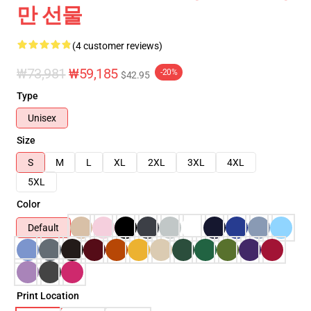
만 선물
(4 customer reviews)
₩73,981
₩59,185
-20%
$42.95
Type
Unisex
Size
S
M
L
XL
2XL
3XL
4XL
5XL
Color
Default
Print Location