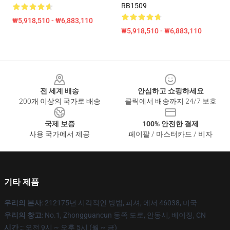
RB1509
₩5,918,510 - ₩6,883,110
₩5,918,510 - ₩6,883,110
Footer
전 세계 배송
안심하고 쇼핑하세요
200개 이상의 국가로 배송
클릭에서 배송까지 24/7 보호
국제 보증
100% 안전한 결제
사용 국가에서 제공
페이팔 / 마스터카드 / 비자
기타 제품
우리의 본사
: 212175년 시각적인 방법, 피셔, 에서 46038, 미국
우리의 창고
: No.1, Zhongguancun 동쪽 도로, 안동시, 베이징, CN
시간 :
: 오전 9시 ~ 오후 5시 (월 ~ 금)