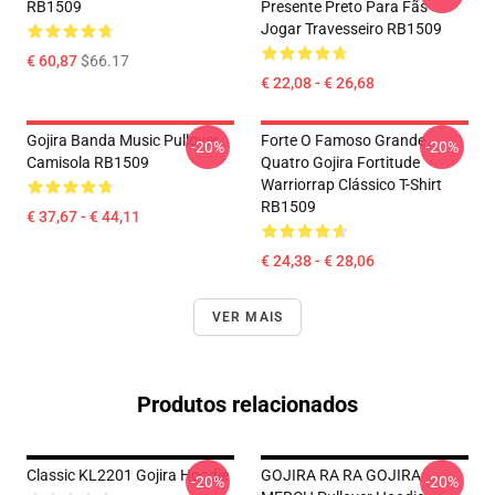
RB1509
Presente Preto Para Fãs
Jogar Travesseiro RB1509
€ 60,87
$66.17
€ 22,08 - € 26,68
Gojira Banda Music Pullover
Forte O Famoso Grande
-20%
-20%
Camisola RB1509
Quatro Gojira Fortitude
Warriorrap Clássico T-Shirt
RB1509
€ 37,67 - € 44,11
€ 24,38 - € 28,06
VER MAIS
Produtos relacionados
Classic KL2201 Gojira Hoodie
GOJIRA RA RA GOJIRA
-20%
-20%