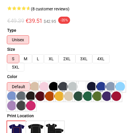
(8 customer reviews)
€49.39
€39.51
-20%
$42.95
Type
Unisex
Size
S
M
L
XL
2XL
3XL
4XL
5XL
Color
Default
Print Location