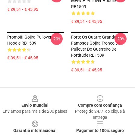
MERCH Pullover Hoodie
RB1509
€ 39,51 - € 45,95
€ 39,51 - € 45,95
Promo!!! Gojira Pullover
Forte Os Quatro Grandes
-20%
-20%
Hoodie RB1509
Famosos Gojira Tronco De
Pullover Do Guerreiro De
Fortitude RB1509
€ 39,51 - € 45,95
€ 39,51 - € 45,95
Footer
Envio mundial
Compre com confiança
Enviamos para mais de 200 países
Protegido 24/7, do clique à
entrega
Garantia internacional
Pagamento 100% seguro