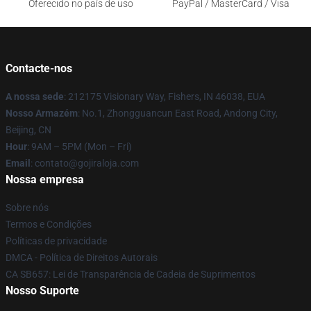
Oferecido no país de uso
PayPal / MasterCard / Visa
Contacte-nos
A nossa sede
: 212175 Visionary Way, Fishers, IN 46038, EUA
Nosso Armazém
: No.1, Zhongguancun East Road, Andong City,
Beijing, CN
Hour
: 9AM – 5PM (Mon – Fri)
Email
: contato@gojiraloja.com
Nossa empresa
Sobre nós
Termos e Condições
Políticas de privacidade
DMCA - Política de Direitos Autorais
CA SB657: Lei de Transparência de Cadeia de Suprimentos
Nosso Suporte