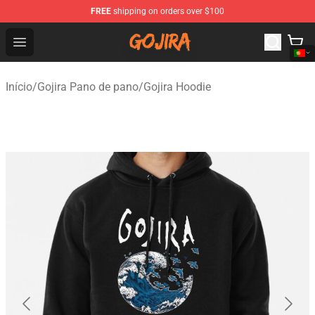
FREE
shipping on orders over $100
Gojira Shop - Official Gojira Merchandise Store
Open menu
Início
/
Gojira Pano de pano
/
Gojira Hoodie