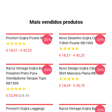
Mais vendidos produtos
Promo!! Gojira Poster RB1509
Novo Desenho Gojira Clássico
-20%
-20%
T-Shirt Poster RB1509
€ 18,21 - € 42,22
€ 18,21 - € 42,22
Raros Vintage Gojira Banda
Novo Design Gojira Clássico T-
-20%
-20%
Presente Preto Para
Shirt Mascara Plana RB1509
Ventiladores Tanque Topo
RB1509
€ 18,29 - € 20,70
€ 22,49
$24.45
Promo!!! Gojira Leggings
Raros Vintage Gojira Banda
-20%