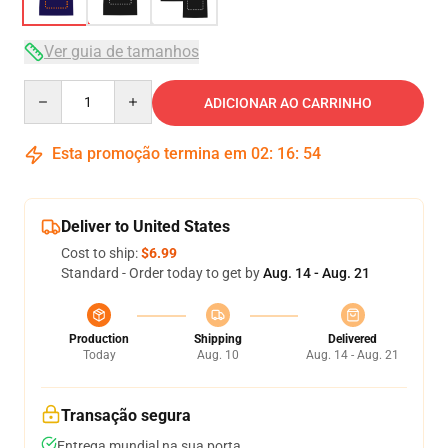
Ver guia de tamanhos
Quantity
ADICIONAR AO CARRINHO
Esta promoção termina em
02
:
16
:
53
Deliver to United States
Cost to ship:
$6.99
Standard - Order today to get by
Aug. 14 - Aug. 21
Production
Shipping
Delivered
Today
Aug. 10
Aug. 14 - Aug. 21
Transação segura
Entrega mundial na sua porta