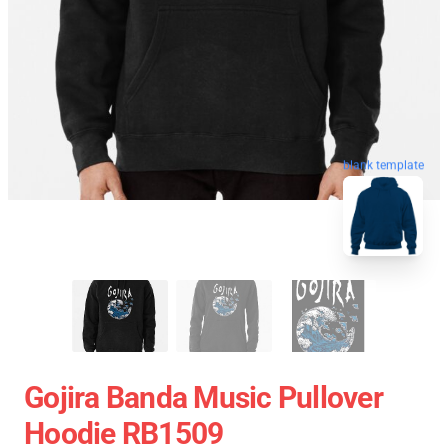
blank template
Gojira Banda Music Pullover
Hoodie RB1509