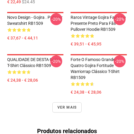
€ 22,49
$24.45
Novo Design - Gojira . Pullover
Raros Vintage Gojira Faixa De
-20%
-20%
Sweatshirt RB1509
Presente Preto Para Fãs
Pullover Hoodie RB1509
€ 37,67 - € 44,11
€ 39,51 - € 45,95
QUALIDADE DE DESTA Gojira
Forte O Famoso Grande
-20%
-20%
T-Shirt Clássico RB1509
Quatro Gojira Fortitude
Warriorrap Clássico T-Shirt
RB1509
€ 24,38 - € 28,06
€ 24,38 - € 28,06
VER MAIS
Produtos relacionados