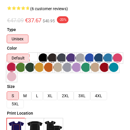
(6 customer reviews)
€47.09
€37.67
-20%
$40.95
Type
Unisex
Color
Default
Size
S
M
L
XL
2XL
3XL
4XL
5XL
Print Location