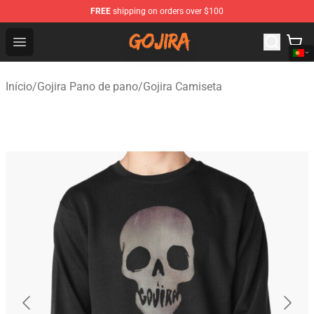
FREE
shipping on orders over $100
Gojira Shop - Official Gojira Merchandise Store
Open menu
Início
/
Gojira Pano de pano
/
Gojira Camiseta