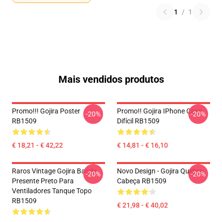
1
/
1
Mais vendidos produtos
Promo!!! Gojira Poster
Promo!! Gojira IPhone Caso
-20%
-20%
RB1509
Difícil RB1509
€ 18,21 - € 42,22
€ 14,81 - € 16,10
Raros Vintage Gojira Banda
Novo Design - Gojira Quebra-
-20%
-20%
Presente Preto Para
Cabeça RB1509
Ventiladores Tanque Topo
RB1509
€ 21,98 - € 40,02