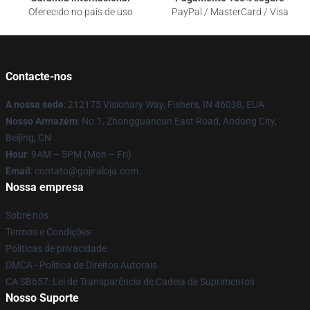
Oferecido no país de uso
PayPal / MasterCard / Visa
Contacte-nos
A nossa sede
: 212175 Visionary Way, Fishers, IN 46038, EUA
Nosso Armazém
: No.1, Zhongguancun East Road, Andong City,
Beijing, CN
Hour
: 9AM – 5PM (Mon – Fri)
Email
: contato@gojiraloja.com
Nossa empresa
Sobre nós
Termos e Condições
Políticas de privacidade
DMCA - Política de Direitos Autorais
CA SB657: Lei de Transparência de Cadeia de Suprimentos
Nosso Suporte