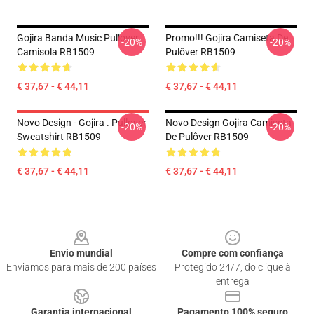
Gojira Banda Music Pullover
Promo!!! Gojira Camiseta De
-20%
-20%
Camisola RB1509
Pulôver RB1509
€ 37,67 - € 44,11
€ 37,67 - € 44,11
Novo Design - Gojira . Pullover
Novo Design Gojira Camiseta
-20%
-20%
Sweatshirt RB1509
De Pulôver RB1509
€ 37,67 - € 44,11
€ 37,67 - € 44,11
Footer
Envio mundial
Compre com confiança
Enviamos para mais de 200 países
Protegido 24/7, do clique à
entrega
Garantia internacional
Pagamento 100% seguro