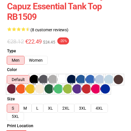
Capuz Essential Tank Top
RB1509
(8 customer reviews)
€28.12
€22.49
-20%
$24.45
Type
Men
Women
Color
Default
Size
S
M
L
XL
2XL
3XL
4XL
5XL
Print Location