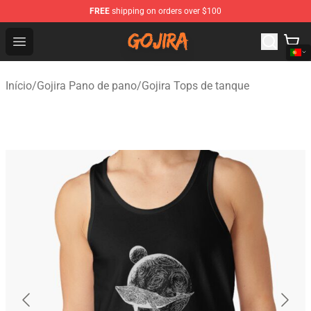
FREE
shipping on orders over $100
Gojira Shop - Official Gojira Merchandise Store
Open menu
Início
/
Gojira Pano de pano
/
Gojira Tops de tanque