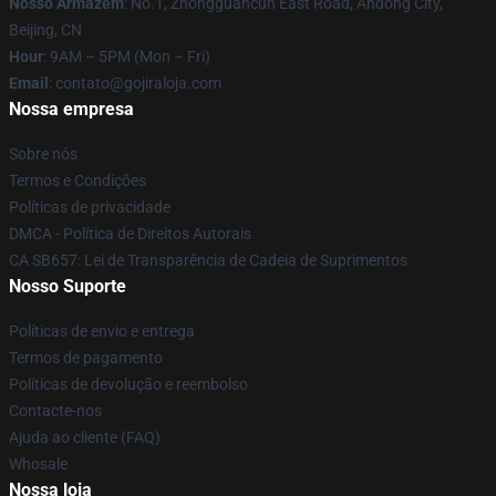
Nosso Armazém
: No.1, Zhongguancun East Road, Andong City,
Beijing, CN
Hour
: 9AM – 5PM (Mon – Fri)
Email
: contato@gojiraloja.com
Nossa empresa
Sobre nós
Termos e Condições
Políticas de privacidade
DMCA - Política de Direitos Autorais
CA SB657: Lei de Transparência de Cadeia de Suprimentos
Nosso Suporte
Políticas de envio e entrega
Termos de pagamento
Políticas de devolução e reembolso
Contacte-nos
Ajuda ao cliente (FAQ)
Whosale
Nossa loja