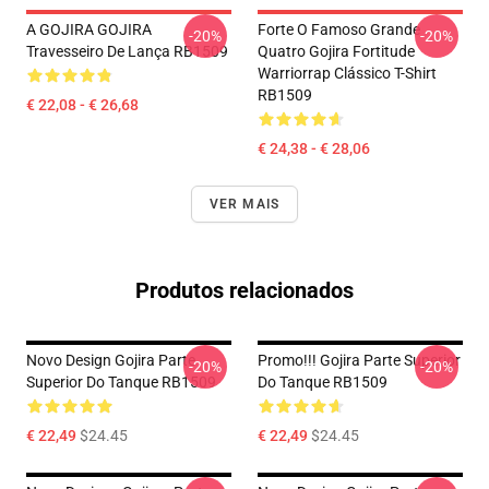
A GOJIRA GOJIRA
Forte O Famoso Grande
-20%
-20%
Travesseiro De Lança RB1509
Quatro Gojira Fortitude
Warriorrap Clássico T-Shirt
RB1509
€ 22,08 - € 26,68
€ 24,38 - € 28,06
VER MAIS
Produtos relacionados
Novo Design Gojira Parte
Promo!!! Gojira Parte Superior
-20%
-20%
Superior Do Tanque RB1509
Do Tanque RB1509
€ 22,49
$24.45
€ 22,49
$24.45