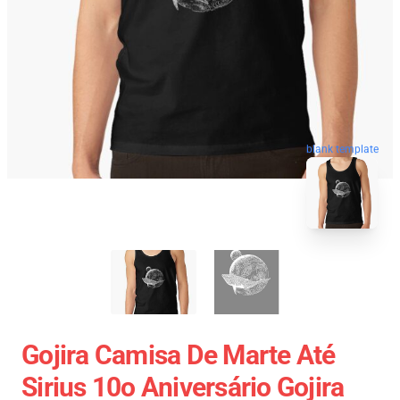
blank template
Gojira Camisa De Marte Até
Sirius 10o Aniversário Gojira