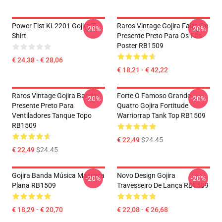
Power Fist KL2201 Gojira T-
Raros Vintage Gojira Faixa De
-20%
-20%
Shirt
Presente Preto Para Os Fãs
Poster RB1509
€ 24,38 - € 28,06
€ 18,21 - € 42,22
Raros Vintage Gojira Banda
Forte O Famoso Grande
-20%
-20%
Presente Preto Para
Quatro Gojira Fortitude
Ventiladores Tanque Topo
Warriorrap Tank Top RB1509
RB1509
€ 22,49
$24.45
€ 22,49
$24.45
Gojira Banda Música Mascara
Novo Design Gojira
-20%
-20%
Plana RB1509
Travesseiro De Lança RB1509
€ 18,29 - € 20,70
€ 22,08 - € 26,68