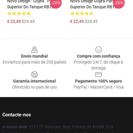
Novo Design - Gojira . Parte
Novo Design Gojira Parte
-20%
-20%
Superior Do Tanque RB1509
Superior Do Tanque RB1509
€ 22,49
$24.45
€ 22,49
$24.45
Footer
Envio mundial
Compre com confiança
Enviamos para mais de 200 países
Protegido 24/7, do clique à
entrega
Garantia internacional
Pagamento 100% seguro
Oferecido no país de uso
PayPal / MasterCard / Visa
Contacte-nos
A nossa sede
: 212175 Visionary Way, Fishers, IN 46038, EUA