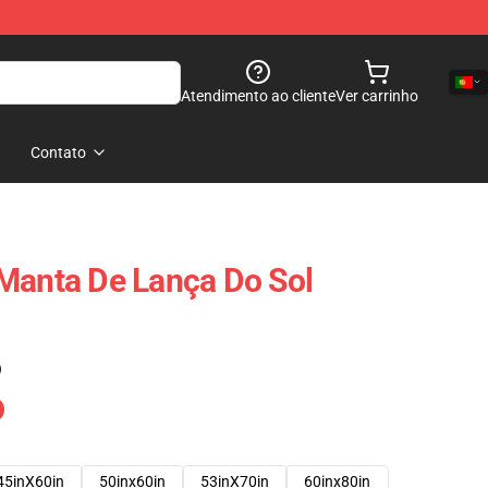
Atendimento ao cliente
Ver carrinho
Contato
Manta De Lança Do Sol
)
45inX60in
50inx60in
53inX70in
60inx80in