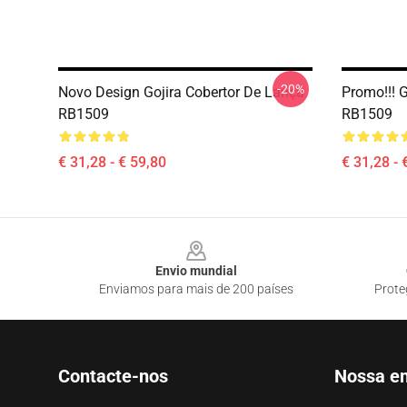
-20%
Novo Design Gojira Cobertor De Lança
Promo!!! 
RB1509
RB1509
€ 31,28 - € 59,80
€ 31,28 - 
Footer
Envio mundial
Enviamos para mais de 200 países
Prote
Contacte-nos
Nossa e