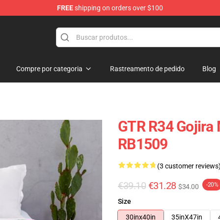
FREE
shipping on orders over $100
Compre por categoria
Rastreamento de pedido
Blog
GTR R34 Gojira 
RB1509
(3 customer reviews
€39.10
€31.28
-20%
$34.00
Size
30inx40in
35inX47in