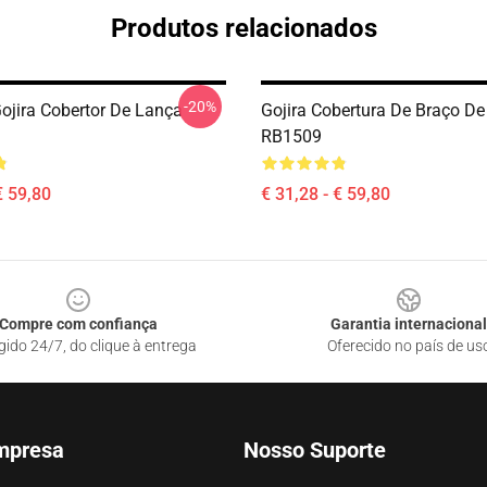
Produtos relacionados
-20%
Gojira Cobertor De Lança
Gojira Cobertura De Braço D
RB1509
€ 59,80
€ 31,28 - € 59,80
Compre com confiança
Garantia internacional
gido 24/7, do clique à entrega
Oferecido no país de us
mpresa
Nosso Suporte