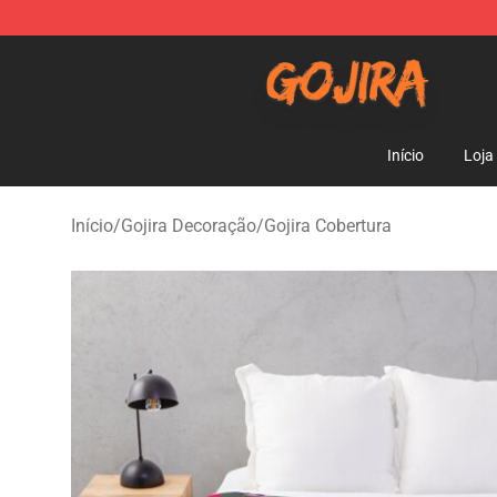
Gojira Shop - Official Gojira Merchandise Store
Início
Loja
Início
/
Gojira Decoração
/
Gojira Cobertura