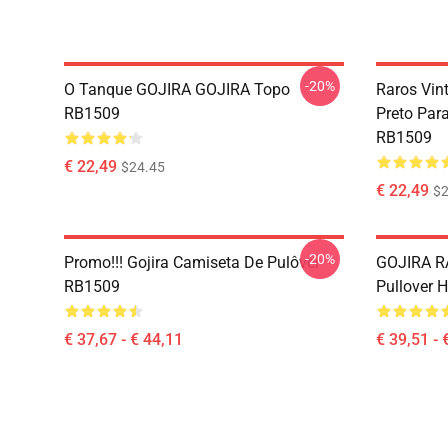
-20%
O Tanque GOJIRA GOJIRA Topo
Raros Vin
RB1509
Preto Par
RB1509
€ 22,49
$24.45
€ 22,49
$2
-20%
Promo!!! Gojira Camiseta De Pulôver
GOJIRA R
RB1509
Pullover 
€ 37,67 - € 44,11
€ 39,51 - 