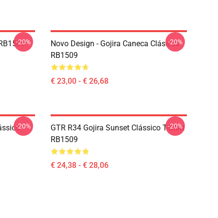
-20%
-20%
 RB1509
Novo Design - Gojira Caneca Clássica
RB1509
€ 23,00 - € 26,68
-20%
-20%
ássico
GTR R34 Gojira Sunset Clássico T-Shirt
RB1509
€ 24,38 - € 28,06