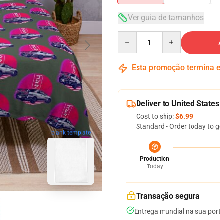
Ver guia de tamanhos
Quantity
Esta promoção termina
Deliver to United States
Cost to ship:
$6.99
Standard - Order today to g
blank template
Production
Today
Transação segura
Entrega mundial na sua por