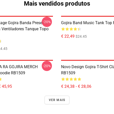
Mais vendidos produtos
-20%
tage Gojira Banda Presente
Gojira Band Music Tank Top
a Ventiladores Tanque Topo
€ 22,49
$24.45
4.45
-20%
A RA GOJIRA MERCH
Novo Design Gojira T-Shirt Cl
Hoodie RB1509
RB1509
€ 45,95
€ 24,38 - € 28,06
VER MAIS