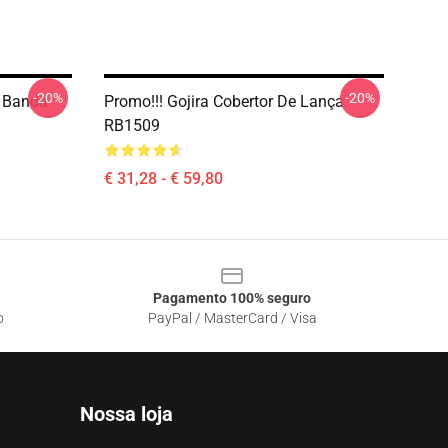
-20%
-20%
e Banda
Promo!!! Gojira Cobertor De Lança
RB1509
€ 31,28 - € 59,80
Pagamento 100% seguro
o
PayPal / MasterCard / Visa
Nossa loja