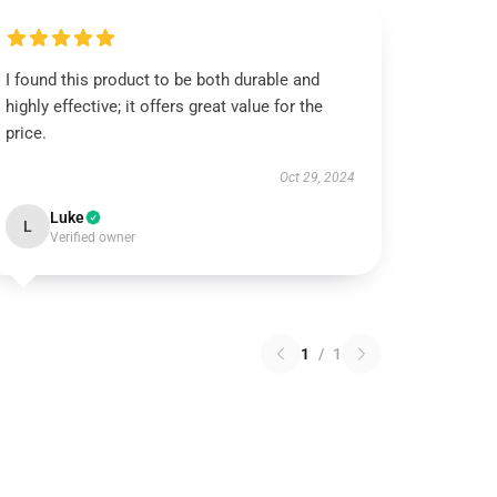
I found this product to be both durable and
highly effective; it offers great value for the
price.
Oct 29, 2024
Luke
L
Verified owner
1
/
1