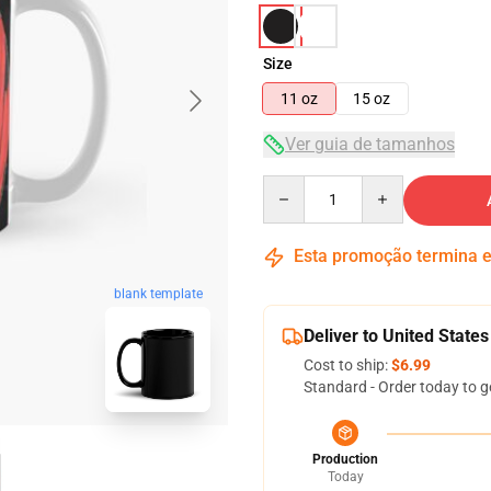
Size
11 oz
15 oz
Ver guia de tamanhos
Quantity
Esta promoção termina
blank template
Deliver to United States
Cost to ship:
$6.99
Standard - Order today to g
Production
Today