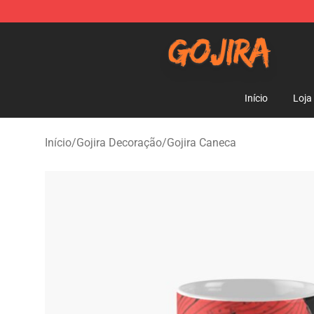
Gojira Shop - Official Gojira Merchandise Store
Início
Loja
Início
/
Gojira Decoração
/
Gojira Caneca