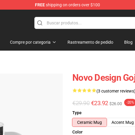
FREE
shipping on orders over $100
Compre por categoria
Rastreamento de pedido
Blog
Novo Design Goj
(3 customer reviews
€29.90
€23.92
-20%
$26.00
Type
Ceramic Mug
Accent Mug
Color