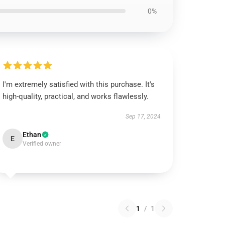
0%
I'm extremely satisfied with this purchase. It's
high-quality, practical, and works flawlessly.
Sep 17, 2024
Ethan
E
Verified owner
1
/
1