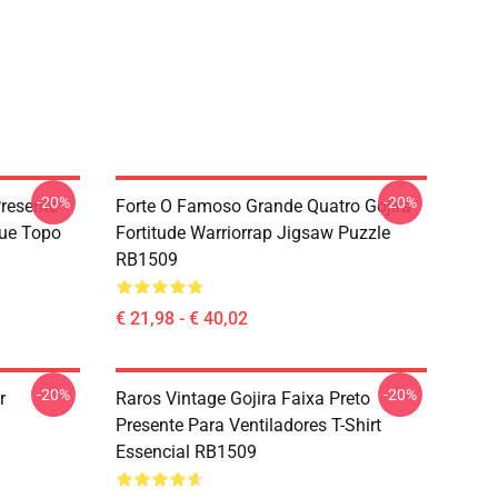
-20%
-20%
resente
Forte O Famoso Grande Quatro Gojira
que Topo
Fortitude Warriorrap Jigsaw Puzzle
RB1509
€ 21,98 - € 40,02
-20%
-20%
r
Raros Vintage Gojira Faixa Preto
Presente Para Ventiladores T-Shirt
Essencial RB1509