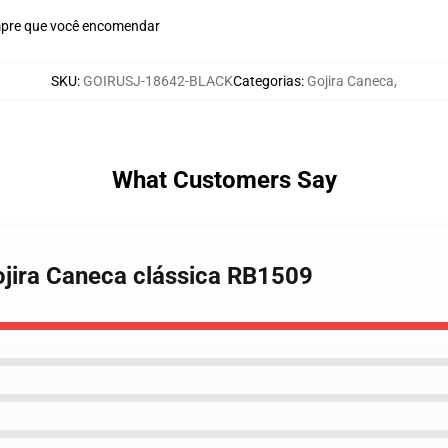
mpre que você encomendar
SKU
:
GOIRUSJ-18642-BLACK
Categorias
:
Gojira Caneca
,
What Customers Say
ojira Caneca clássica RB1509