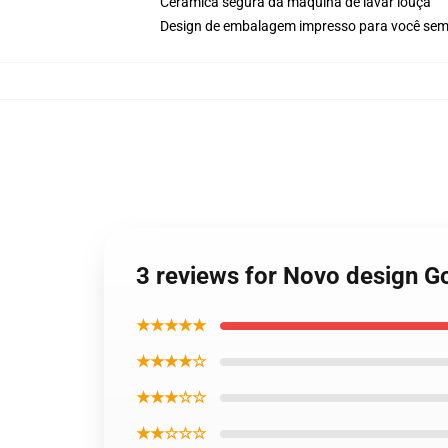
Cerâmica segura da máquina de lavar louça
Design de embalagem impresso para você se
3 reviews for Novo design G
★★★★★
★★★★☆
★★★☆☆
★★☆☆☆