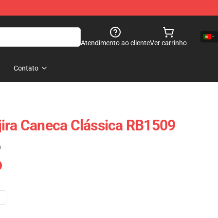
Atendimento ao cliente
Ver carrinho
Contato
ira Caneca Clássica RB1509
)