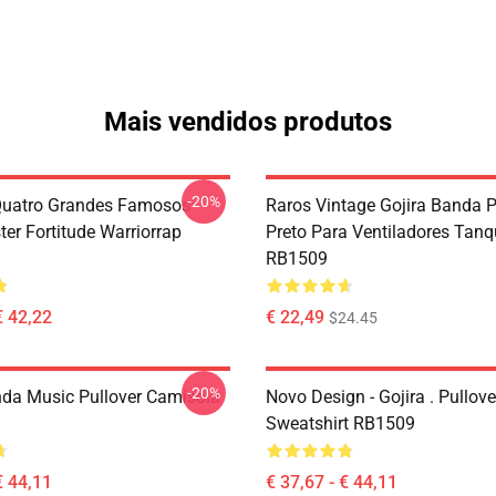
Mais vendidos produtos
-20%
Quatro Grandes Famosos
Raros Vintage Gojira Banda P
ter Fortitude Warriorrap
Preto Para Ventiladores Tan
RB1509
€ 42,22
€ 22,49
$24.45
-20%
nda Music Pullover Camisola
Novo Design - Gojira . Pullove
Sweatshirt RB1509
€ 44,11
€ 37,67 - € 44,11