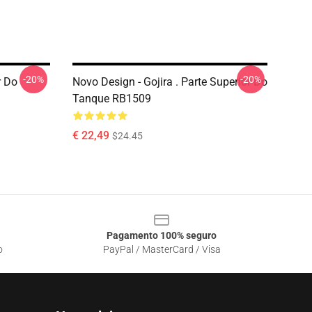
-20%
-20%
r Do
Novo Design - Gojira . Parte Superior Do
Tanque RB1509
€ 22,49
$24.45
Pagamento 100% seguro
o
PayPal / MasterCard / Visa