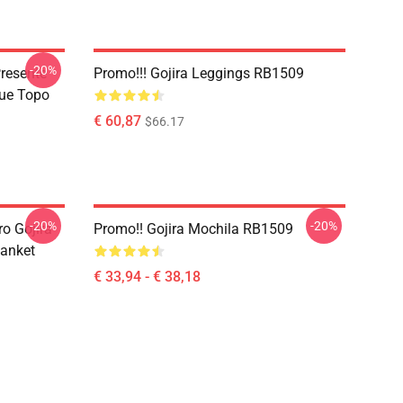
-20%
resente
Promo!!! Gojira Leggings RB1509
que Topo
€ 60,87
$66.17
-20%
-20%
o Gojira
Promo!! Gojira Mochila RB1509
lanket
€ 33,94 - € 38,18