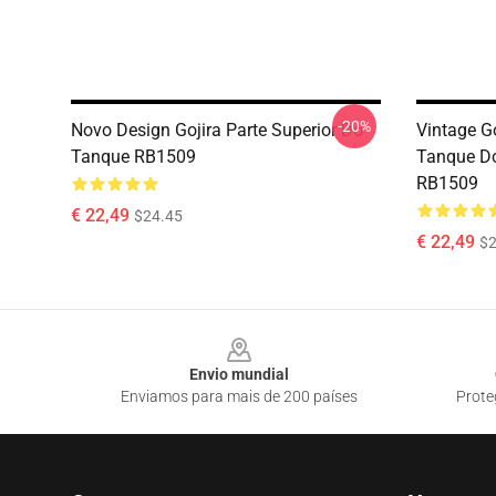
-20%
Novo Design Gojira Parte Superior Do
Vintage Go
Tanque RB1509
Tanque Do
RB1509
€ 22,49
$24.45
€ 22,49
$2
Footer
Envio mundial
Enviamos para mais de 200 países
Prote