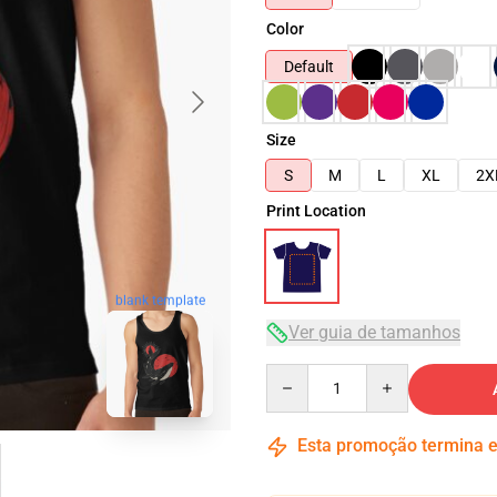
Color
Default
Size
S
M
L
XL
2X
Print Location
blank template
Ver guia de tamanhos
Quantity
Esta promoção termina