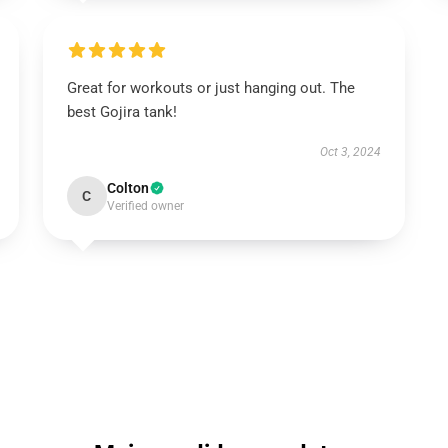
Great for workouts or just hanging out. The
best Gojira tank!
Oct 3, 2024
Colton
C
Verified owner