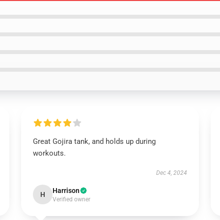
Great Gojira tank, and holds up during
workouts.
Dec 4, 2024
Harrison
H
Verified owner