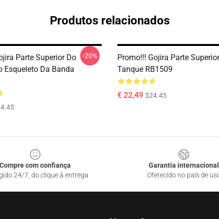
Produtos relacionados
-20%
jira Parte Superior Do
Promo!!! Gojira Parte Superio
 Esqueleto Da Banda
Tanque RB1509
€ 22,49
$24.45
4.45
Compre com confiança
Garantia internacional
gido 24/7, do clique à entrega
Oferecido no país de us