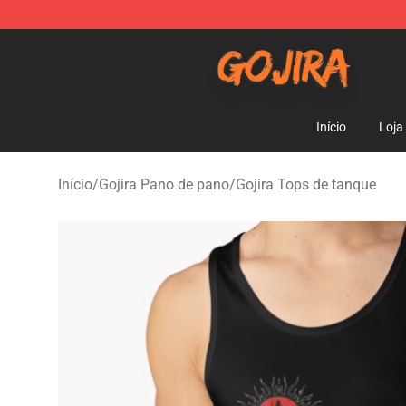
Gojira Shop - Official Gojira Merchandise Store
Início
Loja
Início
/
Gojira Pano de pano
/
Gojira Tops de tanque