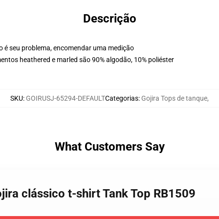
Descrição
ão é seu problema, encomendar uma medição
entos heathered e marled são 90% algodão, 10% poliéster
SKU
:
GOIRUSJ-65294-DEFAULT
Categorias
:
Gojira Tops de tanque
,
What Customers Say
jira clássico t-shirt Tank Top RB1509