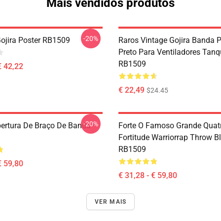
Mais vendidos produtos
-20%
Gojira Poster RB1509
Raros Vintage Gojira Banda P
Preto Para Ventiladores Tan
RB1509
€ 42,22
€ 22,49
$24.45
-20%
bertura De Braço De Banda
Forte O Famoso Grande Quatr
Fortitude Warriorrap Throw B
RB1509
€ 59,80
€ 31,28 - € 59,80
VER MAIS