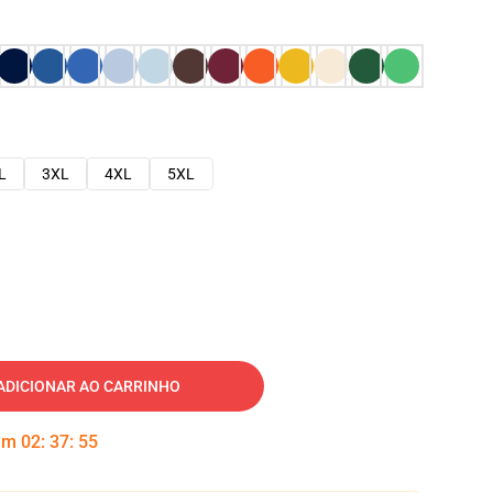
L
3XL
4XL
5XL
ADICIONAR AO CARRINHO
 em
02
:
37
:
54