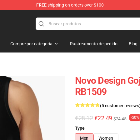
FREE
shipping on orders over $100
Compre por categoria
Rastreamento de pedido
Blog
Novo Design Goji
RB1509
(5 customer reviews
€28.12
€22.49
-20%
$24.45
Type
Men
Women