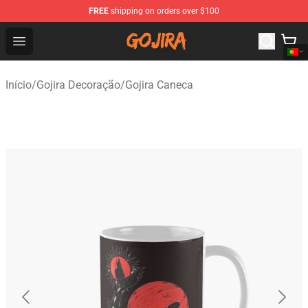
FREE
shipping on orders over $100
Gojira Shop - Official Gojira Merchandise Store
Open menu
Início
/
Gojira Decoração
/
Gojira Caneca