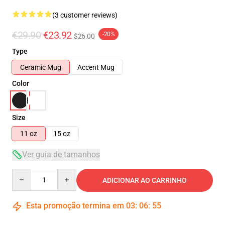
(3 customer reviews)
€29.90
€23.92
-20%
$26.00
Type
Ceramic Mug
Accent Mug
Color
Size
11 oz
15 oz
Ver guia de tamanhos
Quantity
ADICIONAR AO CARRINHO
Esta promoção termina em
03
:
06
:
54