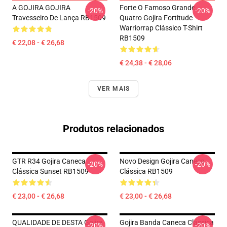
A GOJIRA GOJIRA
Forte O Famoso Grande
-20%
-20%
Travesseiro De Lança RB1509
Quatro Gojira Fortitude
Warriorrap Clássico T-Shirt
RB1509
€ 22,08 - € 26,68
€ 24,38 - € 28,06
VER MAIS
Produtos relacionados
GTR R34 Gojira Caneca
Novo Design Gojira Caneca
-20%
-20%
Clássica Sunset RB1509
Clássica RB1509
€ 23,00 - € 26,68
€ 23,00 - € 26,68
QUALIDADE DE DESTA Gojira
Gojira Banda Caneca Clássica
-20%
-20%