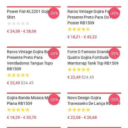
Power Fist KL2201 Gojira T-
Raros Vintage Gojira Faixa De
-20%
-20%
Shirt
Presente Preto Para Os Fãs
Poster RB1509
€ 24,38 - € 28,06
€ 18,21 - € 42,22
Raros Vintage Gojira Banda
Forte O Famoso Grande
-20%
-20%
Presente Preto Para
Quatro Gojira Fortitude
Ventiladores Tanque Topo
Warriorrap Tank Top RB1509
RB1509
€ 22,49
$24.45
€ 22,49
$24.45
Gojira Banda Música Mascara
Novo Design Gojira
-20%
-20%
Plana RB1509
Travesseiro De Lança RB1509
€ 18,29 - € 20,70
€ 22,08 - € 26,68