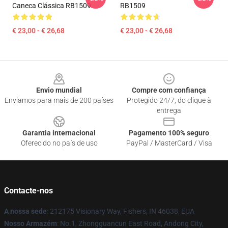
Caneca Clássica RB1509
RB1509
€ 23,00 - € 26,68
€ 23,00 - € 26,68
Footer
Envio mundial
Compre com confiança
Enviamos para mais de 200 países
Protegido 24/7, do clique à
entrega
Garantia internacional
Pagamento 100% seguro
Oferecido no país de uso
PayPal / MasterCard / Visa
Contacte-nos
A nossa sede
: 212175 Visionary Way, Fishers, IN 46038, EUA
Nosso Armazém
: No.1, Zhongguancun East Road, Andong City,