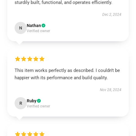
sturdily built, functional, and operates efficiently.
Dec 2, 2024
Nathan
N
Verified owner
This item works perfectly as described. I couldn’t be
happier with its performance and build quality.
Nov 28, 2024
Ruby
R
Verified owner