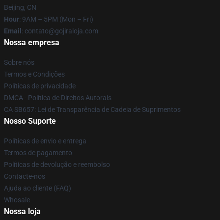
Beijing, CN
Hour
: 9AM – 5PM (Mon – Fri)
Email
: contato@gojiraloja.com
Nossa empresa
Sobre nós
Termos e Condições
Políticas de privacidade
DMCA - Política de Direitos Autorais
CA SB657: Lei de Transparência de Cadeia de Suprimentos
Nosso Suporte
Políticas de envio e entrega
Termos de pagamento
Políticas de devolução e reembolso
Contacte-nos
Ajuda ao cliente (FAQ)
Whosale
Nossa loja