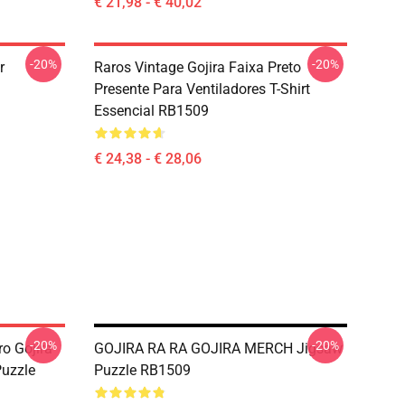
€ 21,98 - € 40,02
-20%
-20%
r
Raros Vintage Gojira Faixa Preto
Presente Para Ventiladores T-Shirt
Essencial RB1509
€ 24,38 - € 28,06
-20%
-20%
o Gojira
GOJIRA RA RA GOJIRA MERCH Jigsaw
Puzzle
Puzzle RB1509