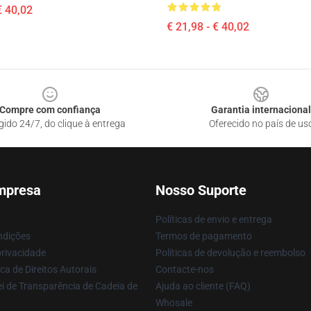
€ 40,02
€ 21,98 - € 40,02
Compre com confiança
Garantia internacional
gido 24/7, do clique à entrega
Oferecido no país de us
mpresa
Nosso Suporte
Políticas de envio e entrega
ndições
Termos de pagamento
privacidade
Políticas de devolução e reembolso
ca de Direitos Autorais
Contacte-nos
i de Transparência de Cadeia de
Ajuda ao cliente (FAQ)
Whosale