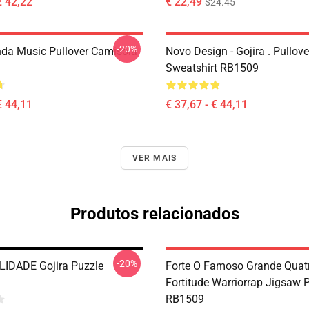
€ 42,22
€ 22,49
$24.45
-20%
nda Music Pullover Camisola
Novo Design - Gojira . Pullove
Sweatshirt RB1509
€ 44,11
€ 37,67 - € 44,11
VER MAIS
Produtos relacionados
-20%
IDADE Gojira Puzzle
Forte O Famoso Grande Quatr
Fortitude Warriorrap Jigsaw 
RB1509