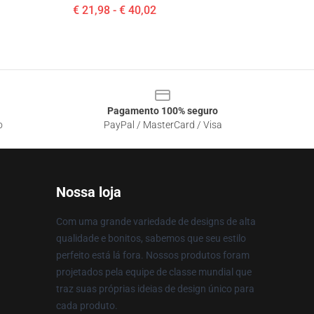
€ 21,98 - € 40,02
Pagamento 100% seguro
o
PayPal / MasterCard / Visa
Nossa loja
Com uma grande variedade de designs de alta
qualidade e bonitos, sabemos que seu estilo
perfeito está lá fora. Nossos produtos foram
projetados pela equipe de classe mundial que
traz suas próprias ideias de design único para
cada produto.