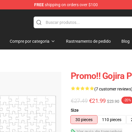
FREE
shipping on orders over $100
Compre por categoria
Rastreamento de pedido
Blog
Promo!! Gojira 
(7 customer reviews
€27.49
€21.99
-20%
$23.90
Size
30 pieces
110 pieces
Ver guia de tamanhos