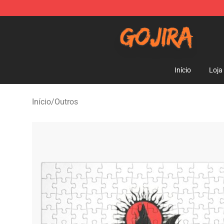
Gojira Shop - Official Gojira Merchandise Store
Início
Loja
Início
/
Outros