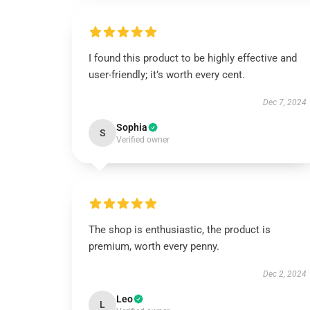
I found this product to be highly effective and
user-friendly; it’s worth every cent.
Dec 7, 2024
Sophia
S
Verified owner
The shop is enthusiastic, the product is
premium, worth every penny.
Dec 2, 2024
Leo
L