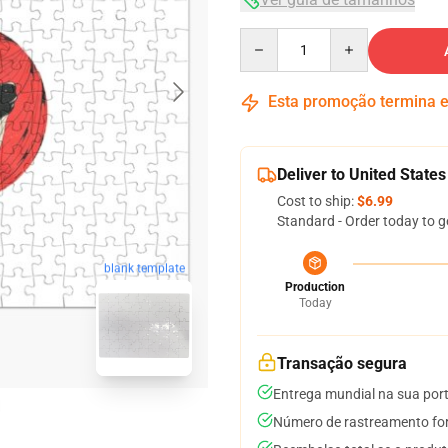
Quantity
Esta promoção termina
Deliver to United States
Cost to ship:
$6.99
Standard - Order today to g
blank template
Production
Today
Transação segura
Entrega mundial na sua por
Número de rastreamento for