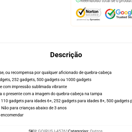
Reembolso total se o produt
Descrição
resse, ou recompensa por qualquer aficionado de quebra-cabeça
adgets, 252 gadgets, 500 gadgets ou 1000 gadgets
e com impressão sublimada vibrante
a o presente com a imagem do quebra-cabeça na tampa
, 110 gadgets para idades 6+, 252 gadgets para idades 8+, 500 gadgets 
Não para crianças abaixo de 3 anos
ê encomendar
SKU
:
GOIRUSJ-45761
Categorias
:
Outros
,