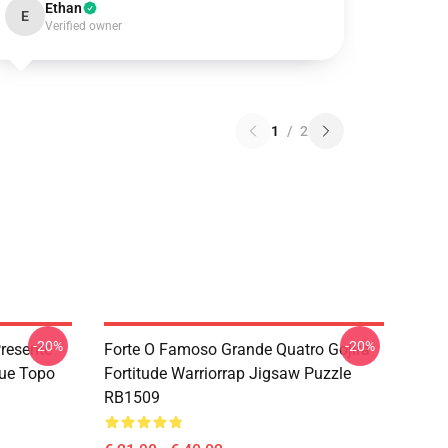
Ethan
E
Verified owner
1
/
2
-20%
-20%
resente
Forte O Famoso Grande Quatro Gojira
que Topo
Fortitude Warriorrap Jigsaw Puzzle
RB1509