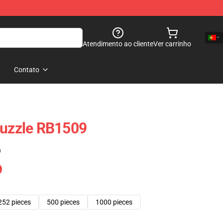
Atendimento ao cliente
Ver carrinho
Contato
Puzzle RB1509
)
252 pieces
500 pieces
1000 pieces