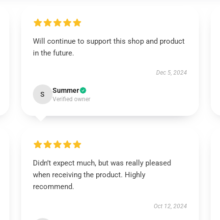
Will continue to support this shop and product
in the future.
Dec 5, 2024
Summer
S
Verified owner
Didn’t expect much, but was really pleased
when receiving the product. Highly
recommend.
Oct 12, 2024