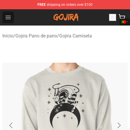
FREE
shipping on orders over $100
Gojira Shop - Official Gojira Merchandise Store
Open menu
Início
/
Gojira Pano de pano
/
Gojira Camiseta