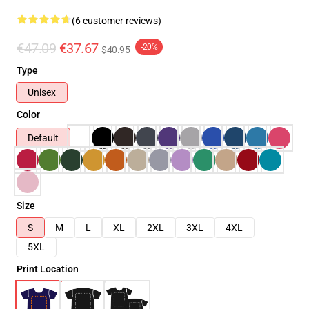
(6 customer reviews)
€47.09
€37.67
-20%
$40.95
Type
Unisex
Color
Default
Size
S
M
L
XL
2XL
3XL
4XL
5XL
Print Location