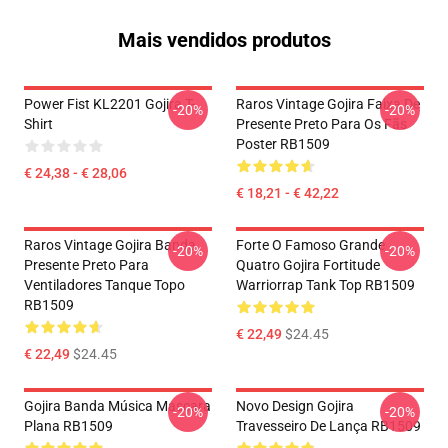
Mais vendidos produtos
Power Fist KL2201 Gojira T-
Raros Vintage Gojira Faixa De
-20%
-20%
Shirt
Presente Preto Para Os Fãs
Poster RB1509
€ 24,38 - € 28,06
€ 18,21 - € 42,22
Raros Vintage Gojira Banda
Forte O Famoso Grande
-20%
-20%
Presente Preto Para
Quatro Gojira Fortitude
Ventiladores Tanque Topo
Warriorrap Tank Top RB1509
RB1509
€ 22,49
$24.45
€ 22,49
$24.45
Gojira Banda Música Mascara
Novo Design Gojira
-20%
-20%
Plana RB1509
Travesseiro De Lança RB1509