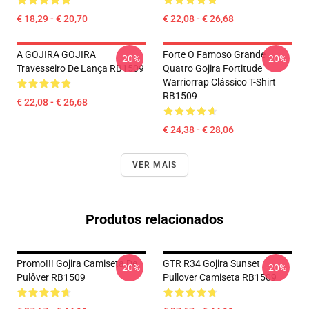
€ 18,29 - € 20,70
€ 22,08 - € 26,68
A GOJIRA GOJIRA
Forte O Famoso Grande
-20%
-20%
Travesseiro De Lança RB1509
Quatro Gojira Fortitude
Warriorrap Clássico T-Shirt
RB1509
€ 22,08 - € 26,68
€ 24,38 - € 28,06
VER MAIS
Produtos relacionados
Promo!!! Gojira Camiseta De
GTR R34 Gojira Sunset
-20%
-20%
Pulôver RB1509
Pullover Camiseta RB1509