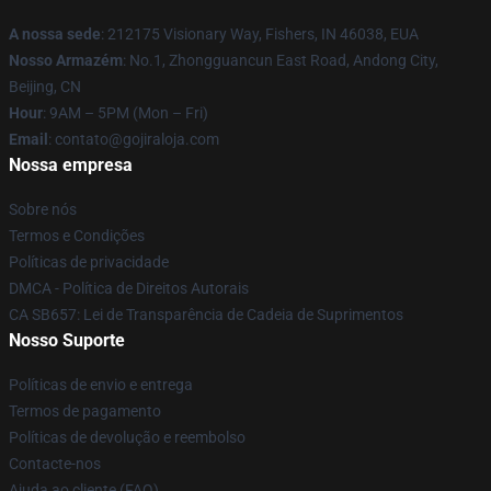
A nossa sede
: 212175 Visionary Way, Fishers, IN 46038, EUA
Nosso Armazém
: No.1, Zhongguancun East Road, Andong City,
Beijing, CN
Hour
: 9AM – 5PM (Mon – Fri)
Email
: contato@gojiraloja.com
Nossa empresa
Sobre nós
Termos e Condições
Políticas de privacidade
DMCA - Política de Direitos Autorais
CA SB657: Lei de Transparência de Cadeia de Suprimentos
Nosso Suporte
Políticas de envio e entrega
Termos de pagamento
Políticas de devolução e reembolso
Contacte-nos
Ajuda ao cliente (FAQ)