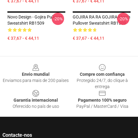
€ 37,67 - € 44,11
€ 37,67 - € 44,11
Novo Design - Gojira Pullover
GOJIRA RA RA GOJIRA Merch
-20%
-20%
Sweatshirt RB1509
Pullover Sweatshirt RB1509
€ 37,67 - € 44,11
€ 37,67 - € 44,11
Footer
Envio mundial
Compre com confiança
Enviamos para mais de 200 países
Protegido 24/7, do clique à
entrega
Garantia internacional
Pagamento 100% seguro
Oferecido no país de uso
PayPal / MasterCard / Visa
Contacte-nos