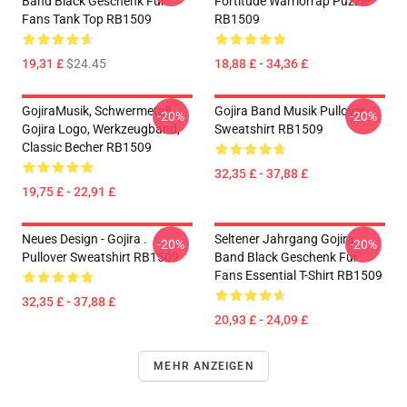
Band Black Geschenk Für
Fortitude Warriorrap Puzzle
Fans Tank Top RB1509
RB1509
19,31 £
$24.45
18,88 £ - 34,36 £
GojiraMusik, Schwermetall,
Gojira Band Musik Pullover
-20%
-20%
Gojira Logo, Werkzeugband,
Sweatshirt RB1509
Classic Becher RB1509
32,35 £ - 37,88 £
19,75 £ - 22,91 £
Neues Design - Gojira .
Seltener Jahrgang Gojira
-20%
-20%
Pullover Sweatshirt RB1509
Band Black Geschenk Für
Fans Essential T-Shirt RB1509
32,35 £ - 37,88 £
20,93 £ - 24,09 £
MEHR ANZEIGEN