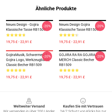
Ähnliche Produkte
Neues Design - Gojira
Neues Design Gojira
-20%
-20%
Klassische Tasse RB1509
Klassische Tasse RB1509
19,75 £ - 22,91 £
19,75 £ - 22,91 £
GojiraMusik, Schwermetall,
GOJIRA RA RA GOJIRA
-20%
-20%
Gojira Logo, Werkzeugband,
MERCH Classic Becher
Classic Becher RB1509
RB1509
19,75 £ - 22,91 £
19,75 £ - 22,91 £
Footer
Weltweiter Versand
Kaufen Sie mit Vertrauen
Wir versenden in über 200 Länder
24/7 Schutz von Klicks bis zur