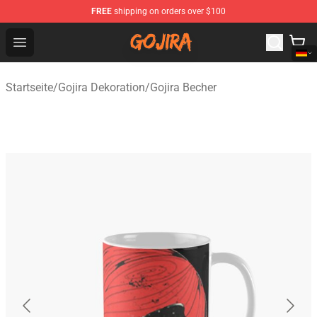
FREE
shipping on orders over $100
Gojira Shop - Official Gojira Merchandise Store
Open menu
Startseite
/
Gojira Dekoration
/
Gojira Becher