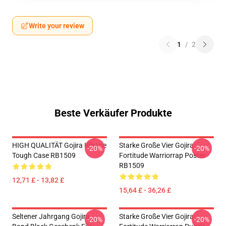
Write your review
1
/
2
Beste Verkäufer Produkte
HIGH QUALITÄT Gojira IPhone
Starke Große Vier Gojira
-20%
-20%
Tough Case RB1509
Fortitude Warriorrap Poster
RB1509
12,71 £ - 13,82 £
15,64 £ - 36,26 £
Seltener Jahrgang Gojira
Starke Große Vier Gojira
-20%
-20%