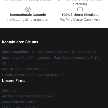
Lieferung
Internationale Garantie
100% Sicherer Checkout
Im Nutzungsland angeboten
PayPal / MasterCard / Visa
Kontaktieren Sie uns
Unser Hauptbüro
: 212175 Visionary Way, Fishers, IN 46038, US
Unser Lager
: No.1, Zhongguancun East Road, Andong City, Beijing,
CN
Geruch
: 9AM – 5PM (Mon – Fri)
E-Mail senden
: Kontakt@gojiraShop.com
Unsere Firma
Über uns
Allgemeine Geschäftsbedingungen
Datenschutzrichtlinien
DMCA - Copyright Policy