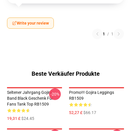
Write your review
1
/
1
Beste Verkäufer Produkte
Seltener Jahrgang Gojira
Promo!!! Gojira Leggings
-20%
Band Black Geschenk Für
RB1509
Fans Tank Top RB1509
52,27 £
$66.17
19,31 £
$24.45