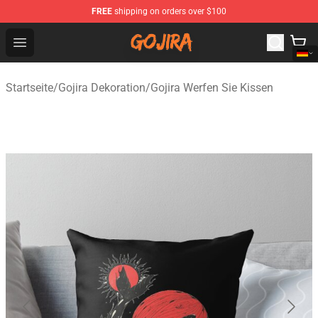
FREE
shipping on orders over $100
Gojira Shop - Official Gojira Merchandise Store
Open menu
Startseite
/
Gojira Dekoration
/
Gojira Werfen Sie Kissen