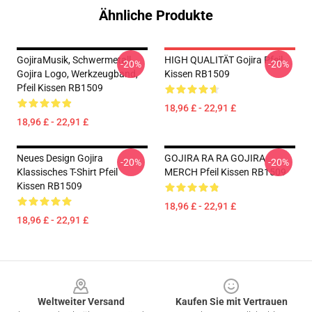
Ähnliche Produkte
GojiraMusik, Schwermetall,
HIGH QUALITÄT Gojira Pfeil
-20%
-20%
Gojira Logo, Werkzeugband,
Kissen RB1509
Pfeil Kissen RB1509
18,96 £ - 22,91 £
18,96 £ - 22,91 £
Neues Design Gojira
GOJIRA RA RA GOJIRA
-20%
-20%
Klassisches T-Shirt Pfeil
MERCH Pfeil Kissen RB1509
Kissen RB1509
18,96 £ - 22,91 £
18,96 £ - 22,91 £
Footer
Weltweiter Versand
Kaufen Sie mit Vertrauen