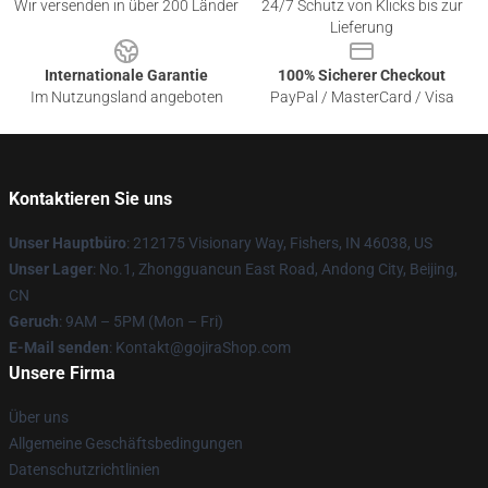
Wir versenden in über 200 Länder
24/7 Schutz von Klicks bis zur
Lieferung
Internationale Garantie
100% Sicherer Checkout
Im Nutzungsland angeboten
PayPal / MasterCard / Visa
Kontaktieren Sie uns
Unser Hauptbüro
: 212175 Visionary Way, Fishers, IN 46038, US
Unser Lager
: No.1, Zhongguancun East Road, Andong City, Beijing,
CN
Geruch
: 9AM – 5PM (Mon – Fri)
E-Mail senden
: Kontakt@gojiraShop.com
Unsere Firma
Über uns
Allgemeine Geschäftsbedingungen
Datenschutzrichtlinien