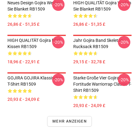
Neues Design Gojira Werfen
HIGH QUALITÄT Gojira Werfen
-20%
-20%
Sie Blanket RB1509
Sie Blanket RB1509
26,86 £ - 51,35 £
26,86 £ - 51,35 £
HIGH QUALITÄT Gojira Pfeil
Jahr Gojira Band Skeleton
-20%
-20%
Kissen RB1509
Rucksack RB1509
18,96 £ - 22,91 £
29,15 £ - 32,78 £
GOJIRA GOJIRA Klassisches
Starke Große Vier Gojira
-20%
-20%
T-Shirt RB1509
Fortitude Warriorrap Classic T-
Shirt RB1509
20,93 £ - 24,09 £
20,93 £ - 24,09 £
MEHR ANZEIGEN