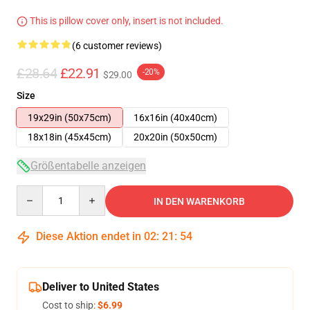
This is pillow cover only, insert is not included.
(6 customer reviews)
£28.64
£22.91
-20%
$29.00
Size
19x29in (50x75cm)
16x16in (40x40cm)
18x18in (45x45cm)
20x20in (50x50cm)
Größentabelle anzeigen
Quantity
IN DEN WARENKORB
Diese Aktion endet in
02
:
21
:
53
Deliver to United States
Cost to ship:
$6.99