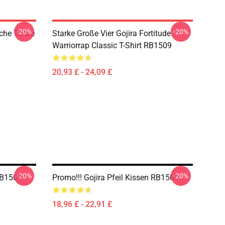
-20%
-20%
sche Tasse
Starke Große Vier Gojira Fortitude
Warriorrap Classic T-Shirt RB1509
20,93 £ - 24,09 £
-20%
-20%
 RB1509
Promo!!! Gojira Pfeil Kissen RB1509
18,96 £ - 22,91 £