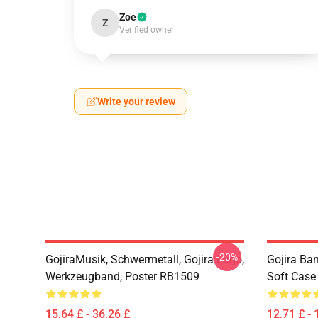
Zoe
Z
Verified owner
Write your review
-20%
GojiraMusik, Schwermetall, Gojira Logo,
Gojira Ba
Werkzeugband, Poster RB1509
Soft Cas
15,64 £ - 36,26 £
12,71 £ - 