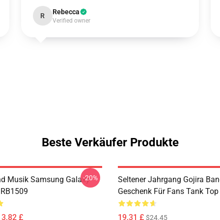
Rebecca
R
Verified owner
Beste Verkäufer Produkte
-20%
nd Musik Samsung Galaxy
Seltener Jahrgang Gojira Ban
e RB1509
Geschenk Für Fans Tank To
13,82 £
19,31 £
$24.45