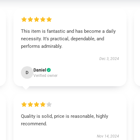
This item is fantastic and has become a daily
necessity. It's practical, dependable, and
performs admirably.
Dec 3, 2024
Daniel
D
Verified owner
Quality is solid, price is reasonable, highly
recommend.
Nov 14, 2024