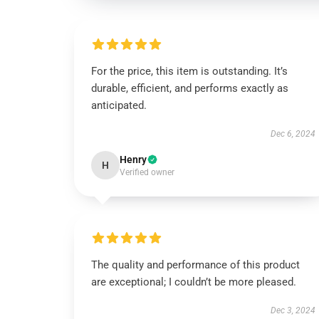
For the price, this item is outstanding. It’s
durable, efficient, and performs exactly as
anticipated.
Dec 6, 2024
Henry
H
Verified owner
The quality and performance of this product
are exceptional; I couldn’t be more pleased.
Dec 3, 2024