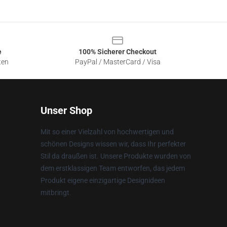
e
100% Sicherer Checkout
ten
PayPal / MasterCard / Visa
Unser Shop
Mit so einer Vielzahl von hochwertigen und
schönen Designs wissen wir, dass Ihr perfekter
Stil da draußen ist. Unsere Produkte wurden von
dem erstklassigen Team entworfen, das jedem
Produkt eigene einzigartige Designideen
mitbringt.