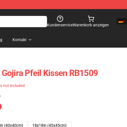
Kundenservice
Warenkorb anzeigen
og
Kontakt
ojira Pfeil Kissen RB1509
 is not included.
)
in (40x40cm)
18x18in (45x45cm)