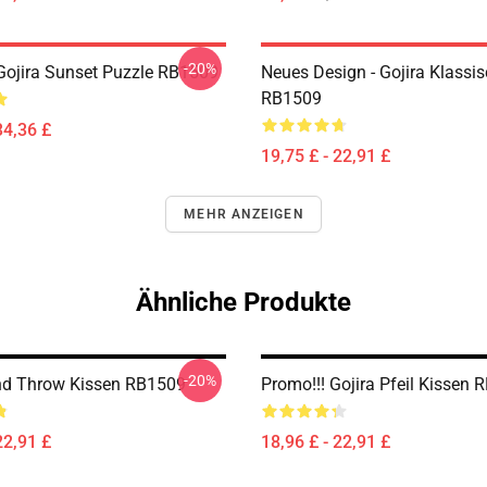
-20%
ojira Sunset Puzzle RB1509
Neues Design - Gojira Klassi
RB1509
34,36 £
19,75 £ - 22,91 £
MEHR ANZEIGEN
Ähnliche Produkte
-20%
nd Throw Kissen RB1509
Promo!!! Gojira Pfeil Kissen
22,91 £
18,96 £ - 22,91 £