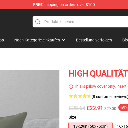
FREE
shipping on orders over $100
op
Nach Kategorie einkaufen
Bestellung verfolgen
Bl
HIGH QUALITÄT G
This is pillow cover only, insert
(8 customer reviews
£28.64
£22.91
-20%
$29.00
Size
19x29in (50x75cm)
16x16