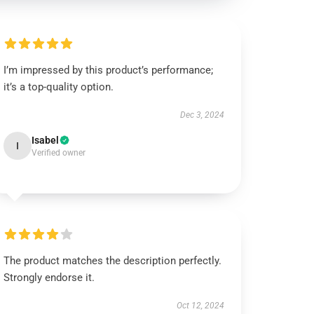
I’m impressed by this product’s performance;
it’s a top-quality option.
Dec 3, 2024
Isabel
I
Verified owner
The product matches the description perfectly.
Strongly endorse it.
Oct 12, 2024