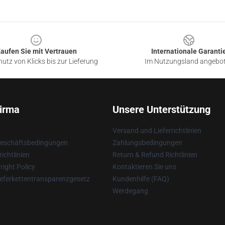
aufen Sie mit Vertrauen
Internationale Garanti
utz von Klicks bis zur Lieferung
Im Nutzungsland angebo
irma
Unsere Unterstützung
Versand und Lieferrichtlinien
Geschäftsbedingungen
Zahlungsbedingungen
ichtlinien
Return & Refund Richtlinien
ight Policy
Kontaktieren Sie uns
eferkettentransparenzgesetz
Kundenhilfe (FAQ)
Werdegang