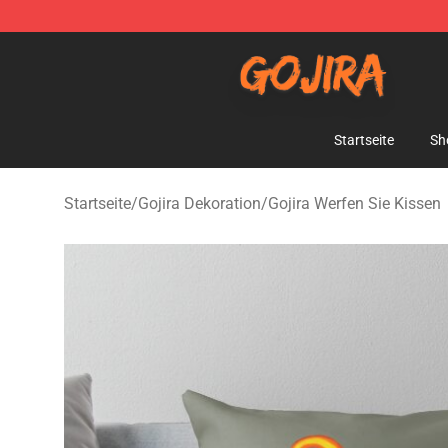
Gojira Shop - Official Gojira Merchandise Store
Startseite
Sh
Startseite
/
Gojira Dekoration
/
Gojira Werfen Sie Kissen