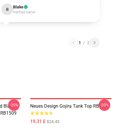
Blake
B
Verified owner
1
/
2
-20%
-20%
d Black
Neues Design Gojira Tank Top RB1509
p RB1509
19,31 £
$24.45