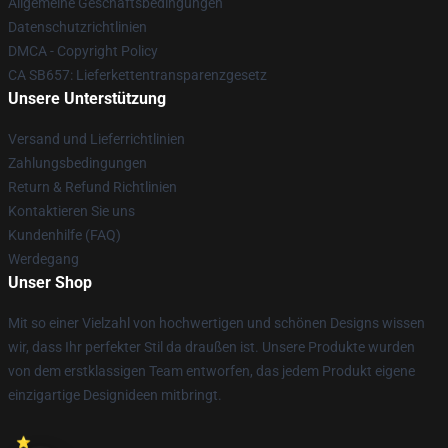
Allgemeine Geschäftsbedingungen
Datenschutzrichtlinien
DMCA - Copyright Policy
CA SB657: Lieferkettentransparenzgesetz
Unsere Unterstützung
Versand und Lieferrichtlinien
Zahlungsbedingungen
Return & Refund Richtlinien
Kontaktieren Sie uns
Kundenhilfe (FAQ)
Werdegang
Unser Shop
Mit so einer Vielzahl von hochwertigen und schönen Designs wissen
wir, dass Ihr perfekter Stil da draußen ist. Unsere Produkte wurden
von dem erstklassigen Team entworfen, das jedem Produkt eigene
einzigartige Designideen mitbringt.