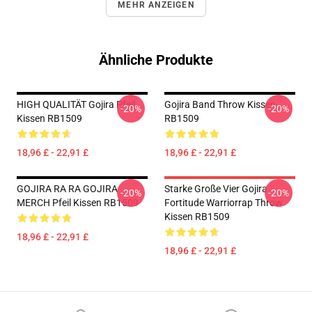
MEHR ANZEIGEN
Ähnliche Produkte
HIGH QUALITÄT Gojira Pfeil
Gojira Band Throw Kissen
-20%
-20%
Kissen RB1509
RB1509
18,96 £ - 22,91 £
18,96 £ - 22,91 £
GOJIRA RA RA GOJIRA
Starke Große Vier Gojira
-20%
-20%
MERCH Pfeil Kissen RB1509
Fortitude Warriorrap Throw
Kissen RB1509
18,96 £ - 22,91 £
18,96 £ - 22,91 £
Footer