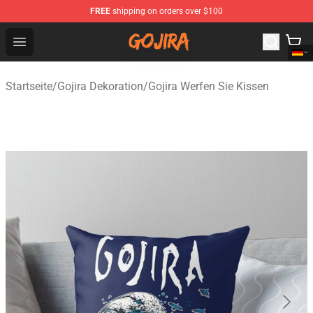
FREE
shipping on orders over $100
Gojira Shop - Official Gojira Merchandise Store
Open menu
Startseite
/
Gojira Dekoration
/
Gojira Werfen Sie Kissen