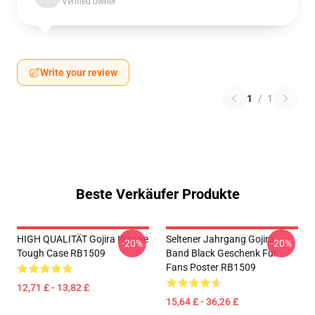
Verified owner
Write your review
1
/
1
Beste Verkäufer Produkte
HIGH QUALITÄT Gojira IPhone
Seltener Jahrgang Gojira
-20%
-20%
Tough Case RB1509
Band Black Geschenk Für
Fans Poster RB1509
12,71 £ - 13,82 £
15,64 £ - 36,26 £