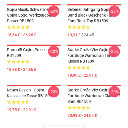
GojiraMusik, Schwermetall,
Seltener Jahrgang Gojira
-20%
-20%
Gojira Logo, Werkzeugband,
Band Black Geschenk Für
Poster RB1509
Fans Tank Top RB1509
15,64 £ - 36,26 £
19,31 £
$24.45
Promo!!! Gojira Puzzle
Starke Große Vier Gojira
-20%
-20%
RB1509
Fortitude Warriorrap Throw
Kissen RB1509
18,88 £ - 34,36 £
18,96 £ - 22,91 £
Neues Design - Gojira
Starke Große Vier Gojira
-20%
-20%
Klassische Tasse RB1509
Fortitude Warriorrap Classic T-
Shirt RB1509
19,75 £ - 22,91 £
20,93 £ - 24,09 £