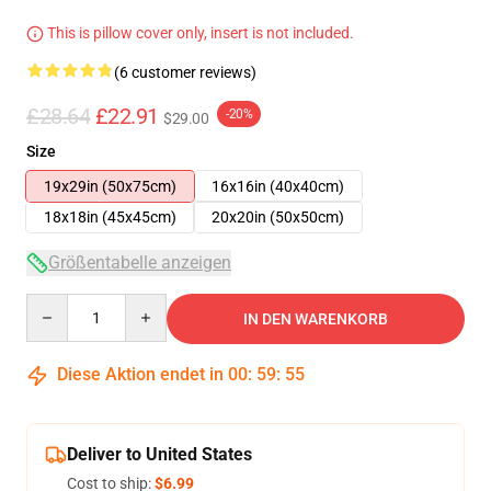
This is pillow cover only, insert is not included.
(6 customer reviews)
£28.64
£22.91
-20%
$29.00
Size
19x29in (50x75cm)
16x16in (40x40cm)
18x18in (45x45cm)
20x20in (50x50cm)
Größentabelle anzeigen
Quantity
IN DEN WARENKORB
Diese Aktion endet in
00
:
59
:
54
Deliver to United States
Cost to ship:
$6.99