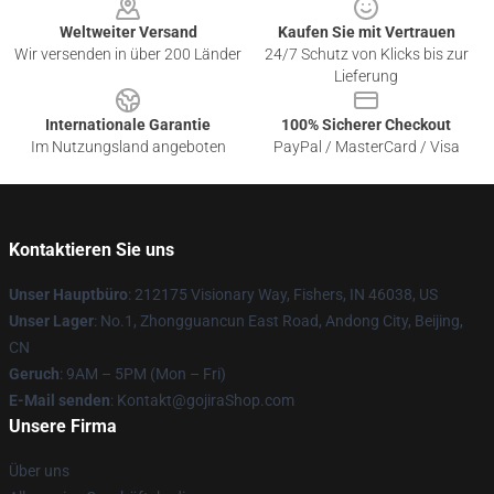
Weltweiter Versand
Kaufen Sie mit Vertrauen
Wir versenden in über 200 Länder
24/7 Schutz von Klicks bis zur
Lieferung
Internationale Garantie
100% Sicherer Checkout
Im Nutzungsland angeboten
PayPal / MasterCard / Visa
Kontaktieren Sie uns
Unser Hauptbüro
: 212175 Visionary Way, Fishers, IN 46038, US
Unser Lager
: No.1, Zhongguancun East Road, Andong City, Beijing,
CN
Geruch
: 9AM – 5PM (Mon – Fri)
E-Mail senden
: Kontakt@gojiraShop.com
Unsere Firma
Über uns