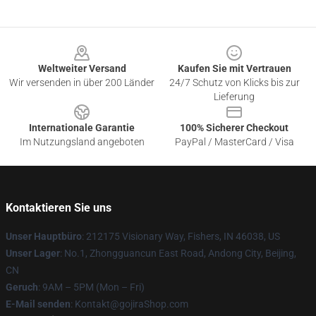
Footer
Weltweiter Versand
Kaufen Sie mit Vertrauen
Wir versenden in über 200 Länder
24/7 Schutz von Klicks bis zur
Lieferung
Internationale Garantie
100% Sicherer Checkout
Im Nutzungsland angeboten
PayPal / MasterCard / Visa
Kontaktieren Sie uns
Unser Hauptbüro
: 212175 Visionary Way, Fishers, IN 46038, US
Unser Lager
: No.1, Zhongguancun East Road, Andong City, Beijing,
CN
Geruch
: 9AM – 5PM (Mon – Fri)
E-Mail senden
: Kontakt@gojiraShop.com