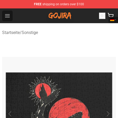
FREE
shipping on orders over $100
Gojira Shop - Official Gojira Merchandise Store
Open menu
Startseite
/
Sonstige