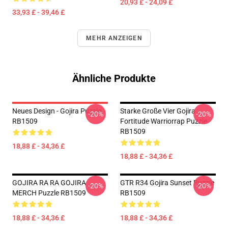
20,93 £ - 24,09 £
33,93 £ - 39,46 £
MEHR ANZEIGEN
Ähnliche Produkte
Neues Design - Gojira Puzzle
Starke Große Vier Gojira
-20%
-20%
RB1509
Fortitude Warriorrap Puzzle
RB1509
18,88 £ - 34,36 £
18,88 £ - 34,36 £
GOJIRA RA RA GOJIRA
GTR R34 Gojira Sunset Puzzle
-20%
-20%
MERCH Puzzle RB1509
RB1509
18,88 £ - 34,36 £
18,88 £ - 34,36 £