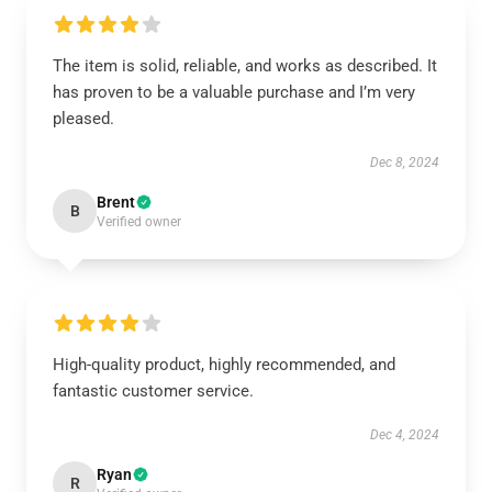
The item is solid, reliable, and works as described. It
has proven to be a valuable purchase and I’m very
pleased.
Dec 8, 2024
Brent
B
Verified owner
High-quality product, highly recommended, and
fantastic customer service.
Dec 4, 2024
Ryan
R