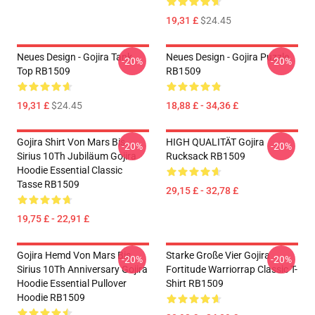
19,31 £
$24.45
Neues Design - Gojira Tank
Neues Design - Gojira Puzzle
-20%
-20%
Top RB1509
RB1509
19,31 £
$24.45
18,88 £ - 34,36 £
Gojira Shirt Von Mars Bis
HIGH QUALITÄT Gojira
-20%
-20%
Sirius 10Th Jubiläum Gojira
Rucksack RB1509
Hoodie Essential Classic
Tasse RB1509
29,15 £ - 32,78 £
19,75 £ - 22,91 £
Gojira Hemd Von Mars Bis
Starke Große Vier Gojira
-20%
-20%
Sirius 10Th Anniversary Gojira
Fortitude Warriorrap Classic T-
Hoodie Essential Pullover
Shirt RB1509
Hoodie RB1509