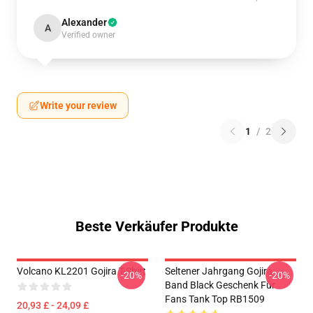
Alexander
A
Verified owner
Write your review
1
/
2
Beste Verkäufer Produkte
Volcano KL2201 Gojira T-Shirt
Seltener Jahrgang Gojira
-20%
-20%
Band Black Geschenk Für
Fans Tank Top RB1509
20,93 £ - 24,09 £