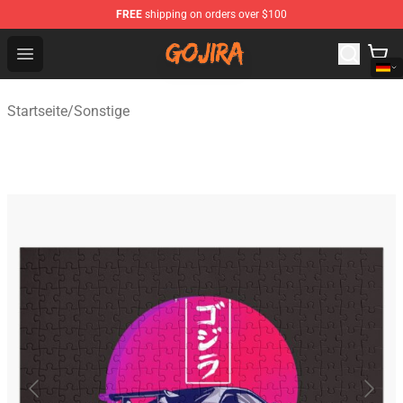
FREE
shipping on orders over $100
Gojira Shop - Official Gojira Merchandise Store
Open menu
Startseite
/
Sonstige