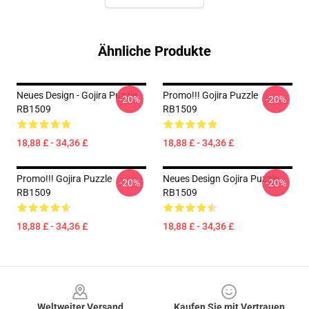
Ähnliche Produkte
Neues Design - Gojira Puzzle
Promo!!! Gojira Puzzle
-20%
-20%
RB1509
RB1509
18,88 £ - 34,36 £
18,88 £ - 34,36 £
Promo!!! Gojira Puzzle
Neues Design Gojira Puzzle
-20%
-20%
RB1509
RB1509
18,88 £ - 34,36 £
18,88 £ - 34,36 £
Footer
Weltweiter Versand
Kaufen Sie mit Vertrauen