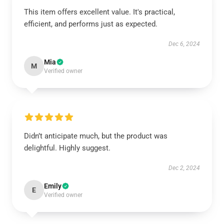
This item offers excellent value. It's practical,
efficient, and performs just as expected.
Dec 6, 2024
Mia
M
Verified owner
Didn’t anticipate much, but the product was
delightful. Highly suggest.
Dec 2, 2024
Emily
E
Verified owner