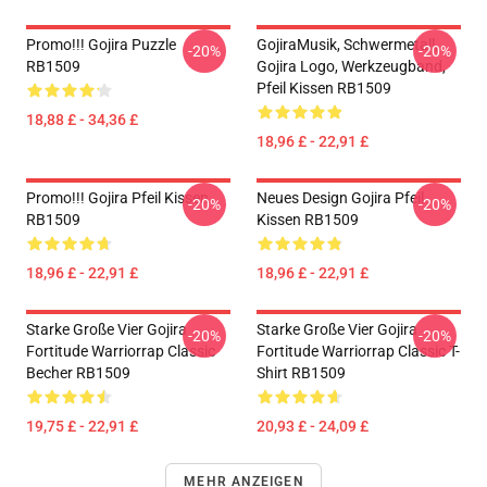
Promo!!! Gojira Puzzle
GojiraMusik, Schwermetall,
-20%
-20%
RB1509
Gojira Logo, Werkzeugband,
Pfeil Kissen RB1509
18,88 £ - 34,36 £
18,96 £ - 22,91 £
Promo!!! Gojira Pfeil Kissen
Neues Design Gojira Pfeil
-20%
-20%
RB1509
Kissen RB1509
18,96 £ - 22,91 £
18,96 £ - 22,91 £
Starke Große Vier Gojira
Starke Große Vier Gojira
-20%
-20%
Fortitude Warriorrap Classic
Fortitude Warriorrap Classic T-
Becher RB1509
Shirt RB1509
19,75 £ - 22,91 £
20,93 £ - 24,09 £
MEHR ANZEIGEN