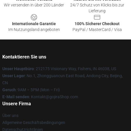
Wir versenden in über 200 Länder
24/7 Schutz von Klicks bis zur
Lieferung
Internationale Garantie
100% Sicherer Checkout
Im Nutzungsland angeboten
PayPal / MasterCard / Visa
Kontaktieren Sie uns
Unser Hauptbüro
: 212175 Visionary Way, Fishers, IN 46038, US
Unser Lager
: No.1, Zhongguancun East Road, Andong City, Beijing,
CN
Geruch
: 9AM – 5PM (Mon – Fri)
E-Mail senden
: Kontakt@gojiraShop.com
Unsere Firma
Über uns
Allgemeine Geschäftsbedingungen
Datenschutzrichtlinien