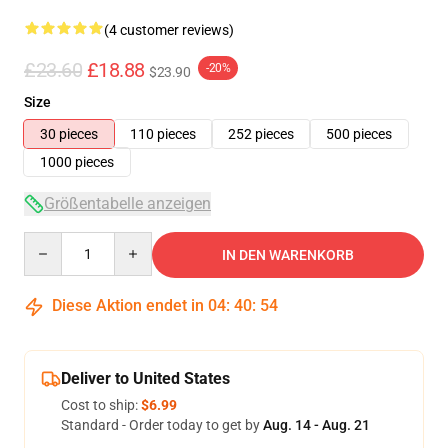
(4 customer reviews)
£23.60
£18.88
-20%
$23.90
Size
30 pieces
110 pieces
252 pieces
500 pieces
1000 pieces
Größentabelle anzeigen
Quantity
IN DEN WARENKORB
Diese Aktion endet in
04
:
40
:
54
Deliver to United States
Cost to ship:
$6.99
Standard - Order today to get by
Aug. 14 - Aug. 21