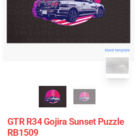
blank template
GTR R34 Gojira Sunset Puzzle
RB1509