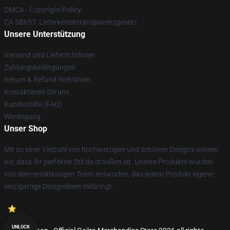
DMCA - Copyright Policy
CA SB657: Lieferkettentransparenzgesetz
Unsere Unterstützung
Versand und Lieferrichtlinien
Zahlungsbedingungen
Return & Refund Richtlinien
Kontaktieren Sie uns
Kundenhilfe (FAQ)
Werdegang
Unser Shop
Mit so einer Vielzahl von hochwertigen und schönen Designs wissen
wir, dass Ihr perfekter Stil da draußen ist. Unsere Produkte wurden
von dem erstklassigen Team entworfen, das jedem Produkt eigene
einzigartige Designideen mitbringt.
UNLOCK