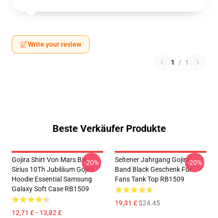
Write your review
1
/
1
Beste Verkäufer Produkte
Gojira Shirt Von Mars Bis
Seltener Jahrgang Gojira
-20%
-20%
Sirius 10Th Jubiläum Gojira
Band Black Geschenk Für
Hoodie Essential Samsung
Fans Tank Top RB1509
Galaxy Soft Case RB1509
19,31 £
$24.45
12,71 £ - 13,82 £