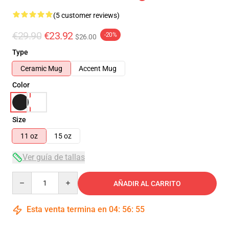
(5 customer reviews)
€29.90
€23.92
-20%
$26.00
Type
Ceramic Mug
Accent Mug
Color
Size
11 oz
15 oz
Ver guía de tallas
Quantity
AÑADIR AL CARRITO
Esta venta termina en
04
:
56
:
54