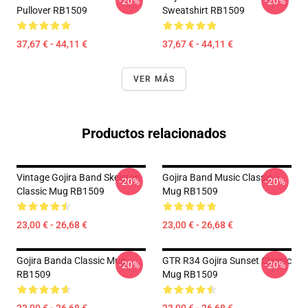
-20%
-20%
Pullover RB1509
Sweatshirt RB1509
37,67 € - 44,11 €
37,67 € - 44,11 €
VER MÁS
Productos relacionados
Vintage Gojira Band Skeleton
Gojira Band Music Classic
-20%
-20%
Classic Mug RB1509
Mug RB1509
23,00 € - 26,68 €
23,00 € - 26,68 €
Gojira Banda Classic Mug
GTR R34 Gojira Sunset Classic
-20%
-20%
RB1509
Mug RB1509