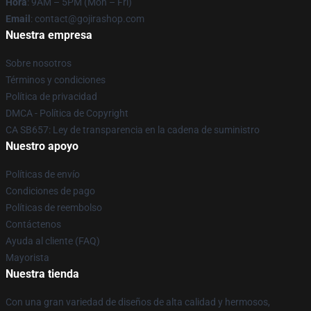
Hora
: 9AM – 5PM (Mon – Fri)
Email
: contact@gojirashop.com
Nuestra empresa
Sobre nosotros
Términos y condiciones
Política de privacidad
DMCA - Política de Copyright
CA SB657: Ley de transparencia en la cadena de suministro
Nuestro apoyo
Políticas de envío
Condiciones de pago
Políticas de reembolso
Contáctenos
Ayuda al cliente (FAQ)
Mayorista
Nuestra tienda
Con una gran variedad de diseños de alta calidad y hermosos,