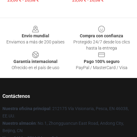
23,00 € - 26,68 €
23,00 € - 26,68 €
Footer
Envío mundial
Compra con confianza
Enviamos a más de 200 países
Protegido 24/7 desde los clics
hasta la entrega
Garantía internacional
Pago 100% seguro
Ofrecido en el país de uso
PayPal / MasterCard / Visa
Contáctenos
Nuestra oficina principal
: 212175 Vía Visionaria, Pesca, EN 46038,
EE.UU.
Nuestro almacén
: No.1, Zhongguancun East Road, Andong City,
Beijing, CN