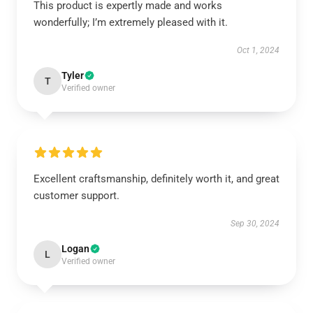
This product is expertly made and works
wonderfully; I’m extremely pleased with it.
Oct 1, 2024
Tyler
T
Verified owner
Excellent craftsmanship, definitely worth it, and great
customer support.
Sep 30, 2024
Logan
L
Verified owner