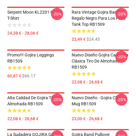
Serpent Moon KL2201 Gojira
Rara Vintage Gojira Banda
-20%
-20%
T-Shirt
Regalo Negro Para Los Fans
Tank Top RB1509
24,38 € - 28,06 €
22,49 €
$24.45
Promo!!! Gojira Leggings
Nuevo Diseño Gojira Camiseta
-20%
RB1509
Clásica Tiro De Almohada
RB1509
60,87 €
$66.17
22,08 € - 26,68 €
Alta Calidad De Gojira Tiro De
Nuevo Diseño - Gojira Classic
-20%
-20%
Almohada RB1509
Mug RB1509
22,08 € - 26,68 €
23,00 € - 26,68 €
La Sudadera GOJIRA GOJIRA
Gojira Band Pullover