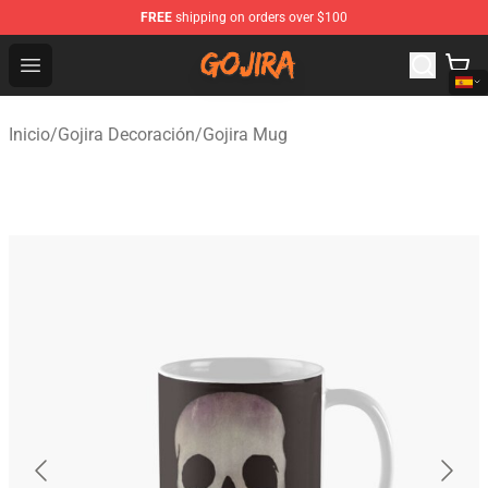
FREE
shipping on orders over $100
Gojira Shop - Official Gojira Merchandise Store
Open menu
Inicio
/
Gojira Decoración
/
Gojira Mug