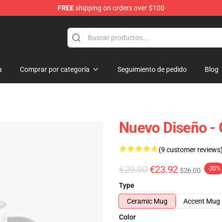
FREE
shipping on orders over $100
a
Comprar por categoría
Seguimiento de pedido
Blog
Nuevo Diseño - 
(9 customer reviews
€29.90
€23.92
-20%
$26.00
Type
Ceramic Mug
Accent Mug
Color