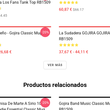
a Los Fans Tank Top RB1509
60,87 €
$66.17
4.45
-20%
eño - Gojira Classic Mug
La Sudadera GOJIRA GOJIRA 
RB1509
26,68 €
37,67 € - 44,11 €
VER MÁS
Productos relacionados
-20%
misa De Marte A Sirio 10
Gojira Band Music Classic M
odie Essential Classic Mug
RB1509