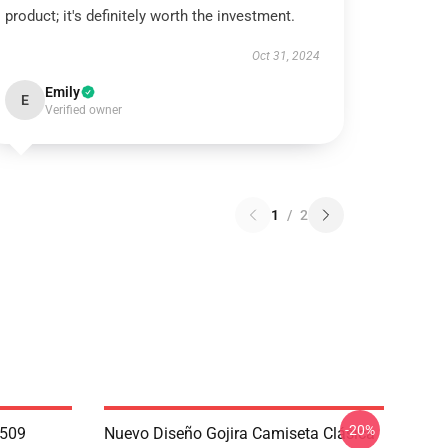
product; it's definitely worth the investment.
Oct 31, 2024
Emily
E
Verified owner
1
/
2
-20%
1509
Nuevo Diseño Gojira Camiseta Clásica