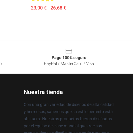
23,00 € - 26,68 €
Pago 100% seguro
o
PayPal / MasterCard / Visa
Nuestra tienda
Con una gran variedad de diseños de alta calidad
y hermosos, sabemos que su estilo perfecto está
ahí fuera. Nuestros productos fueron diseñados
por el equipo de clase mundial que trae sus