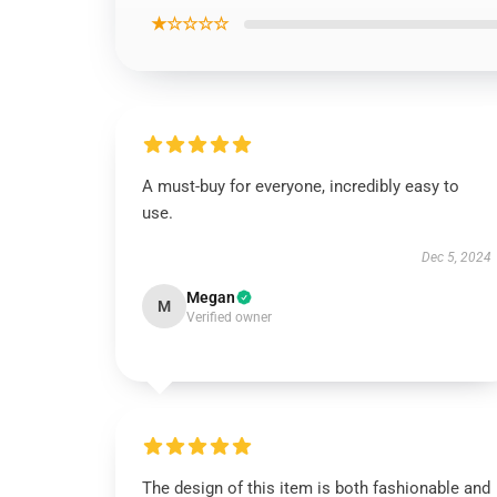
★☆☆☆☆
A must-buy for everyone, incredibly easy to
use.
Dec 5, 2024
Megan
M
Verified owner
The design of this item is both fashionable and