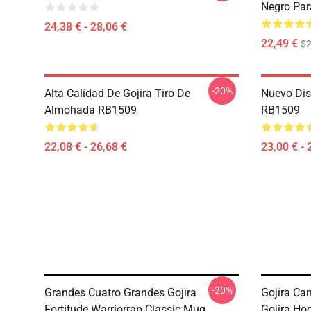
Negro Par
24,38 € - 28,06 €
22,49 €
$2
-20%
Alta Calidad De Gojira Tiro De
Nuevo Dis
Almohada RB1509
RB1509
22,08 € - 26,68 €
23,00 € - 
-20%
Grandes Cuatro Grandes Gojira
Gojira Ca
Fortitude Warriorrap Classic Mug
Gojira Ho