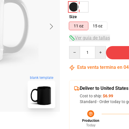
Size
11 oz
15 oz
Ver guía de tallas
Quantity
Esta venta termina en
04
blank template
Deliver to United States
Cost to ship:
$6.99
Standard - Order today to g
Production
Today