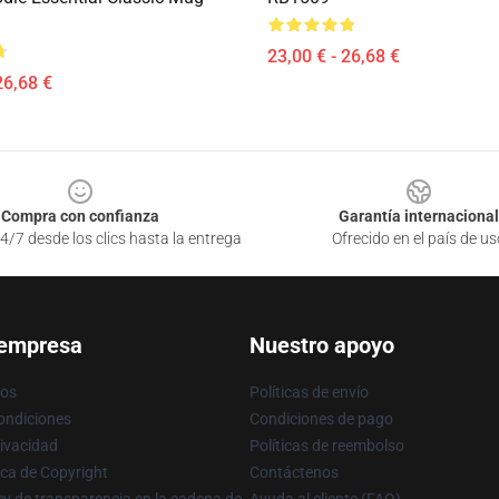
23,00 € - 26,68 €
26,68 €
Compra con confianza
Garantía internacional
4/7 desde los clics hasta la entrega
Ofrecido en el país de us
 empresa
Nuestro apoyo
ros
Políticas de envío
ondiciones
Condiciones de pago
rivacidad
Políticas de reembolso
ica de Copyright
Contáctenos