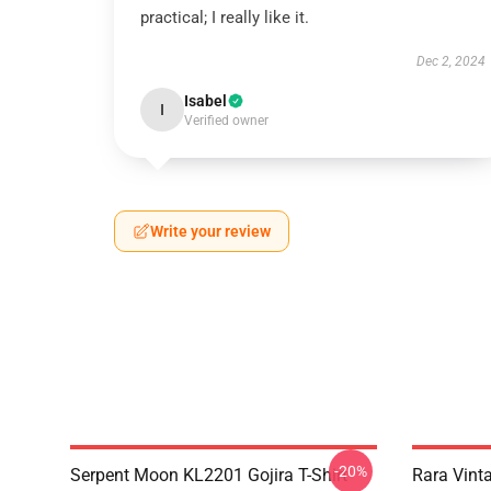
practical; I really like it.
Dec 2, 2024
Isabel
I
Verified owner
Write your review
-20%
Serpent Moon KL2201 Gojira T-Shirt
Rara Vint