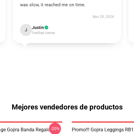
was slow, it reached me on time.
Nov 20, 2024
Justin
J
Verified owner
Mejores vendedores de productos
-20%
age Gojira Banda Regalo
Promo!!! Gojira Leggings RB