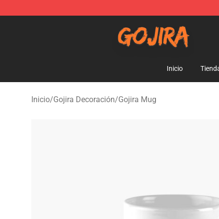
Gojira Shop - Official Gojira Merchandise Store
Inicio
Tiend
Inicio
/
Gojira Decoración
/
Gojira Mug