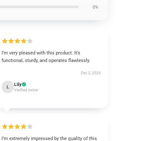
0%
I’m very pleased with this product. It’s
functional, sturdy, and operates flawlessly.
Dec 2, 2024
Lily
L
Verified owner
I’m extremely impressed by the quality of this