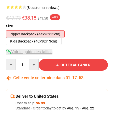
(8 customer reviews)
€47.73
€38.18
-20%
$41.50
Size
Zipper Backpack (44x26x15cm)
Kids Backpack (40x30x13cm)
Voir le guide des tailles
Quantity
AJOUTER AU PANIER
Cette vente se termine dans
01
:
17
:
53
Deliver to United States
Cost to ship:
$6.99
Standard - Order today to get by
Aug. 15 - Aug. 22