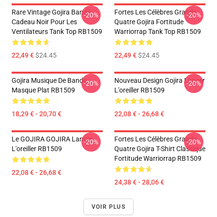
Rare Vintage Gojira Bande
Fortes Les Célèbres Grands
-20%
-20%
Cadeau Noir Pour Les
Quatre Gojira Fortitude
Ventilateurs Tank Top RB1509
Warriorrap Tank Top RB1509
22,49 €
$24.45
22,49 €
$24.45
Gojira Musique De Bande
Nouveau Design Gojira Lancer
-20%
-20%
Masque Plat RB1509
L'oreiller RB1509
18,29 € - 20,70 €
22,08 € - 26,68 €
Le GOJIRA GOJIRA Lancer
Fortes Les Célèbres Grands
-20%
-20%
L'oreiller RB1509
Quatre Gojira T-Shirt Classique
Fortitude Warriorrap RB1509
22,08 € - 26,68 €
24,38 € - 28,06 €
VOIR PLUS