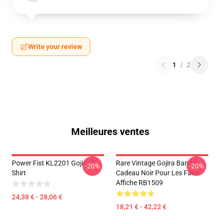
Write your review
1
/
2
Meilleures ventes
Power Fist KL2201 Gojira T-
Rare Vintage Gojira Bande
-20%
-20%
Shirt
Cadeau Noir Pour Les Fans
Affiche RB1509
24,38 € - 28,06 €
18,21 € - 42,22 €