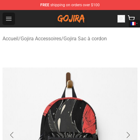
FREE
shipping on orders over $100
Gojira Shop - Official Gojira Merchandise Store
Open menu
Accueil
/
Gojira Accessoires
/
Gojira Sac à cordon