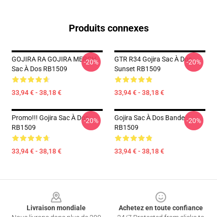
Produits connexes
GOJIRA RA GOJIRA MERCH
GTR R34 Gojira Sac À Dos
-20%
-20%
Sac À Dos RB1509
Sunset RB1509
33,94 € - 38,18 €
33,94 € - 38,18 €
Promo!!! Gojira Sac À Dos
Gojira Sac À Dos Bande
-20%
-20%
RB1509
RB1509
33,94 € - 38,18 €
33,94 € - 38,18 €
Footer
Livraison mondiale
Achetez en toute confiance