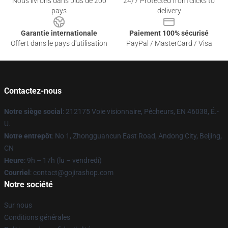
Nous livrons dans plus de 200
24/7 Protected from clicks to
pays
delivery
Garantie internationale
Paiement 100% sécurisé
Offert dans le pays d'utilisation
PayPal / MasterCard / Visa
Contactez-nous
Notre siège social
: 212175 Voie visionnaire, Pêcheurs, EN 46038, É.-
U.
Notre entrepôt
: No 1, Zhongguancun East Road, Andong City, Beijing,
CN
Heure
: 9h – 17h (lu – vendredi)
Courriel
: contact@gojirashop.com
Notre société
Sur nous
Conditions générales