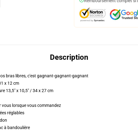
Remboursement complet si le
Description
 vos bras libres, c'est gagnant-gagnant-gagnant
 31 x 12 cm
re 13,5" x 10,5" / 34 x 27 cm
our vous lorsque vous commandez
ées réglables
rdon
ac à bandoulière