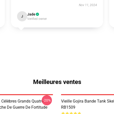
Nov 11, 2024
Jade
J
Verified owner
Meilleures ventes
-20%
s Célèbres Grands Quatre
Vieille Gojira Bande Tank Ske
iche De Guerre De Fortitude
RB1509