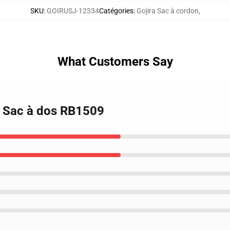
SKU
:
GOIRUSJ-12334
Catégories
:
Gojira Sac à cordon
,
What Customers Say
ra Sac à dos RB1509