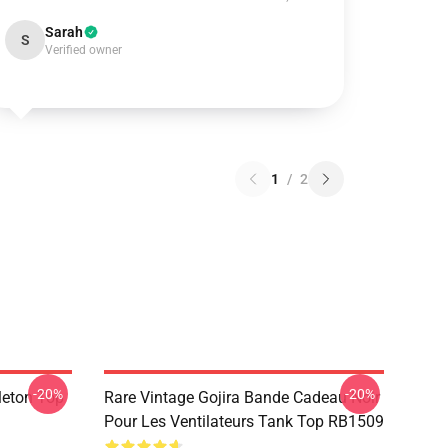
Sarah
S
Verified owner
1
/
2
-20%
-20%
leton Top
Rare Vintage Gojira Bande Cadeau Noir
Pour Les Ventilateurs Tank Top RB1509