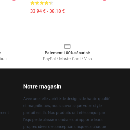
33,94 € - 38,18 €
e
Paiement 100% sécurisé
tion
PayPal / MasterCard / Visa
Notre magasin
n
Avec une telle variété de designs de haute qualité
et magnifiques, nous savons que votre style
ement
parfait est là. Nos produits ont été conçus par
l'équipe de classe mondiale qui apporte leurs
propres idées de conception uniques à chaque