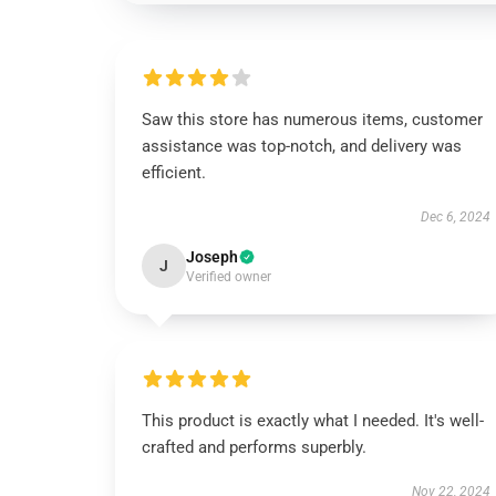
Saw this store has numerous items, customer
assistance was top-notch, and delivery was
efficient.
Dec 6, 2024
Joseph
J
Verified owner
This product is exactly what I needed. It's well-
crafted and performs superbly.
Nov 22, 2024