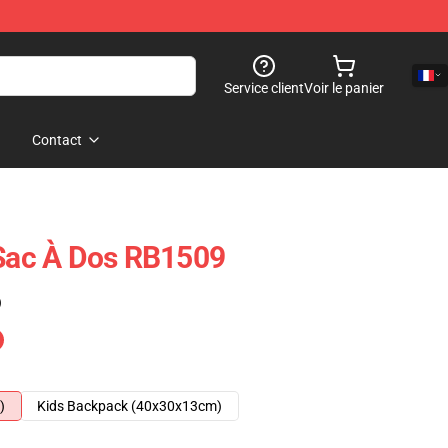
Service client
Voir le panier
Contact
 Sac À Dos RB1509
)
)
Kids Backpack (40x30x13cm)