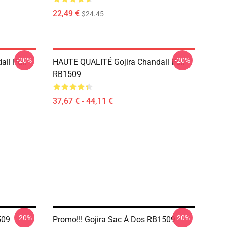
22,49 €
$24.45
-20%
-20%
il Pull
HAUTE QUALITÉ Gojira Chandail Pull
RB1509
37,67 € - 44,11 €
-20%
-20%
509
Promo!!! Gojira Sac À Dos RB1509