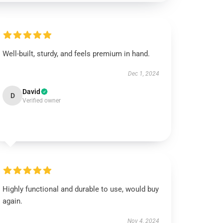
Well-built, sturdy, and feels premium in hand.
Dec 1, 2024
David
D
Verified owner
Highly functional and durable to use, would buy
again.
Nov 4, 2024