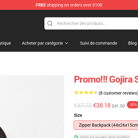
FREE
shipping on orders over $100
tique
Acheter par catégorie
Suivi de commande
Blog
Promo!!! Gojira
(8 customer reviews
€47.73
€38.18
-20%
$41.50
Size
Zipper Backpack (44x26x15cm
Voir le guide des tailles