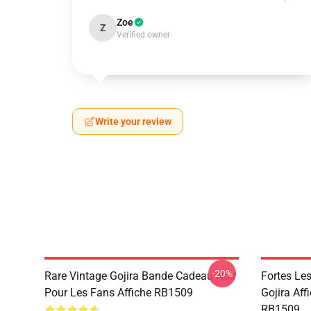
Zoe
Z
Verified owner
Write your review
-20%
Rare Vintage Gojira Bande Cadeau Noir
Fortes Le
Pour Les Fans Affiche RB1509
Gojira Aff
RB1509