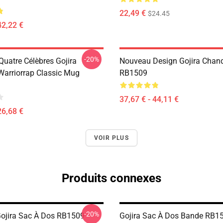
22,49 €
$24.45
42,22 €
-20%
Quatre Célèbres Gojira
Nouveau Design Gojira Chanda
 Warriorrap Classic Mug
RB1509
37,67 € - 44,11 €
26,68 €
VOIR PLUS
Produits connexes
-20%
Gojira Sac À Dos RB1509
Gojira Sac À Dos Bande RB1