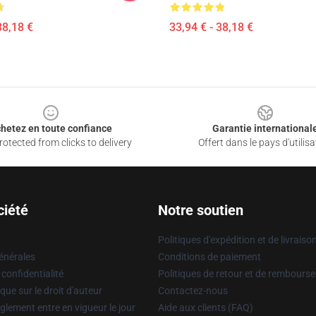
38,18 €
33,94 € - 38,18 €
hetez en toute confiance
Garantie international
otected from clicks to delivery
Offert dans le pays d'utilisa
ciété
Notre soutien
Politiques d'expédition et de livraiso
énérales
Conditions de paiement
 confidentialité
Politiques de retour et de rembours
que sur le droit d'auteur
Contactez-nous
glement entre en vigueur le jour
Aide aux clients (FAQ)