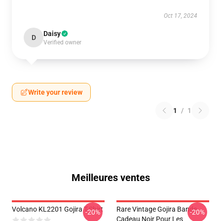
Oct 17, 2024
Daisy
D
Verified owner
Write your review
1
/
1
Meilleures ventes
Volcano KL2201 Gojira T-Shirt
Rare Vintage Gojira Bande
-20%
-20%
Cadeau Noir Pour Les