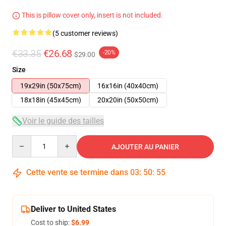
This is pillow cover only, insert is not included.
(5 customer reviews)
€33.35
€26.68
-20%
$29.00
Size
19x29in (50x75cm)
16x16in (40x40cm)
18x18in (45x45cm)
20x20in (50x50cm)
Voir le guide des tailles
Quantity
AJOUTER AU PANIER
Cette vente se termine dans
03
:
50
:
54
Deliver to United States
Cost to ship:
$6.99