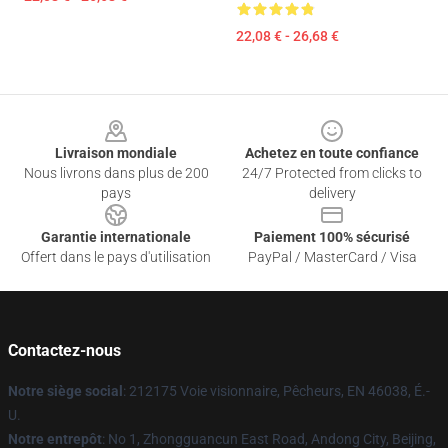
22,08 € - 26,68 €
Footer
Livraison mondiale
Achetez en toute confiance
Nous livrons dans plus de 200
24/7 Protected from clicks to
pays
delivery
Garantie internationale
Paiement 100% sécurisé
Offert dans le pays d'utilisation
PayPal / MasterCard / Visa
Contactez-nous
Notre siège social
: 212175 Voie visionnaire, Pêcheurs, EN 46038, É.-
U.
Notre entrepôt
: No 1, Zhongguancun East Road, Andong City, Beijing,