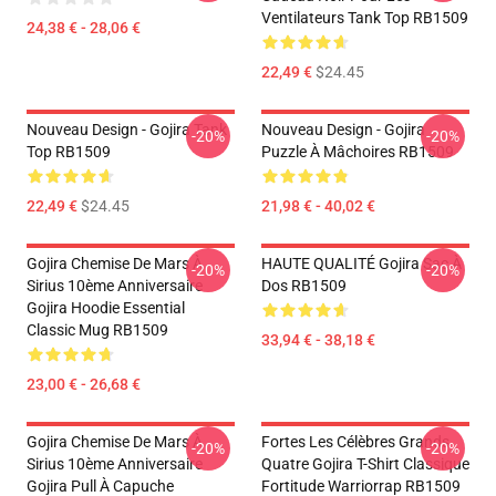
Ventilateurs Tank Top RB1509
24,38 € - 28,06 €
22,49 €
$24.45
Nouveau Design - Gojira Tank
Nouveau Design - Gojira
-20%
-20%
Top RB1509
Puzzle À Mâchoires RB1509
22,49 €
$24.45
21,98 € - 40,02 €
Gojira Chemise De Mars À
HAUTE QUALITÉ Gojira Sac À
-20%
-20%
Sirius 10ème Anniversaire
Dos RB1509
Gojira Hoodie Essential
Classic Mug RB1509
33,94 € - 38,18 €
23,00 € - 26,68 €
Gojira Chemise De Mars À
Fortes Les Célèbres Grands
-20%
-20%
Sirius 10ème Anniversaire
Quatre Gojira T-Shirt Classique
Gojira Pull À Capuche
Fortitude Warriorrap RB1509