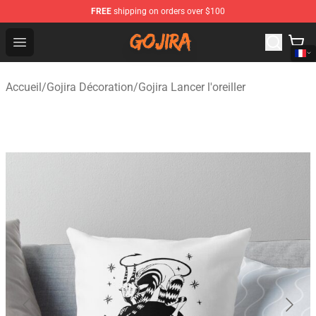
FREE
shipping on orders over $100
Gojira Shop - Official Gojira Merchandise Store
Open menu
Accueil
/
Gojira Décoration
/
Gojira Lancer l'oreiller