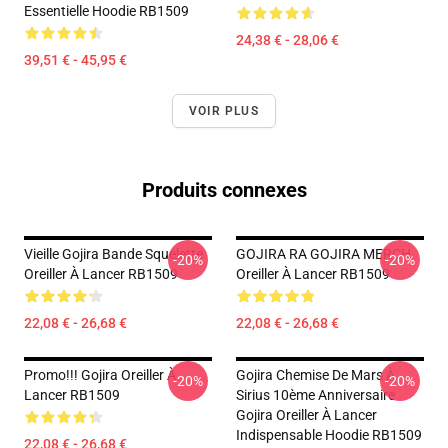
Essentielle Hoodie RB1509
24,38 € - 28,06 €
39,51 € - 45,95 €
VOIR PLUS
Produits connexes
Vieille Gojira Bande Squelette
GOJIRA RA GOJIRA MERCH
-20%
-20%
Oreiller À Lancer RB1509
Oreiller À Lancer RB1509
22,08 € - 26,68 €
22,08 € - 26,68 €
Promo!!! Gojira Oreiller À
Gojira Chemise De Mars À
-20%
-20%
Lancer RB1509
Sirius 10ème Anniversaire
Gojira Oreiller À Lancer
Indispensable Hoodie RB1509
22,08 € - 26,68 €