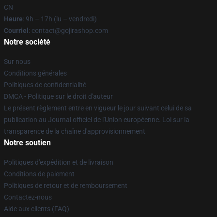
CN
Heure
: 9h – 17h (lu – vendredi)
Courriel
: contact@gojirashop.com
Notre société
Sur nous
Conditions générales
Politiques de confidentialité
DMCA - Politique sur le droit d'auteur
Le présent règlement entre en vigueur le jour suivant celui de sa
publication au Journal officiel de l'Union européenne. Loi sur la
transparence de la chaîne d'approvisionnement
Notre soutien
Politiques d'expédition et de livraison
Conditions de paiement
Politiques de retour et de remboursement
Contactez-nous
Aide aux clients (FAQ)