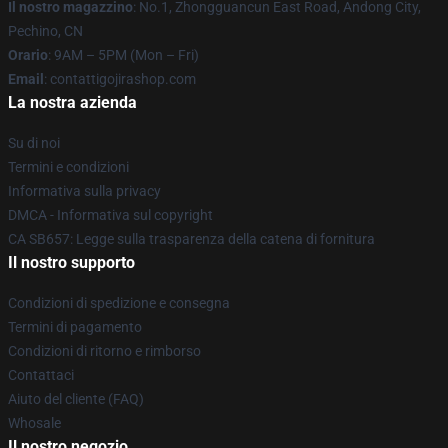
Il nostro magazzino
: No.1, Zhongguancun East Road, Andong City,
Pechino, CN
Orario
: 9AM – 5PM (Mon – Fri)
Email
: contattigojirashop.com
La nostra azienda
Su di noi
Termini e condizioni
Informativa sulla privacy
DMCA - Informativa sul copyright
CA SB657: Legge sulla trasparenza della catena di fornitura
Il nostro supporto
Condizioni di spedizione e consegna
Termini di pagamento
Condizioni di ritorno e rimborso
Contattaci
Aiuto del cliente (FAQ)
Whosale
Il nostro negozio