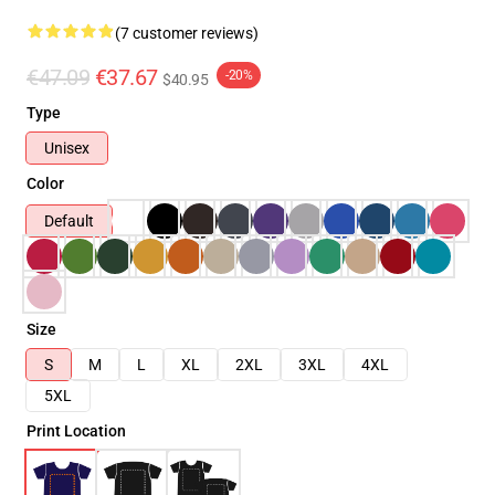
(7 customer reviews)
€47.09
€37.67
-20%
$40.95
Type
Unisex
Color
Default
Size
S
M
L
XL
2XL
3XL
4XL
5XL
Print Location