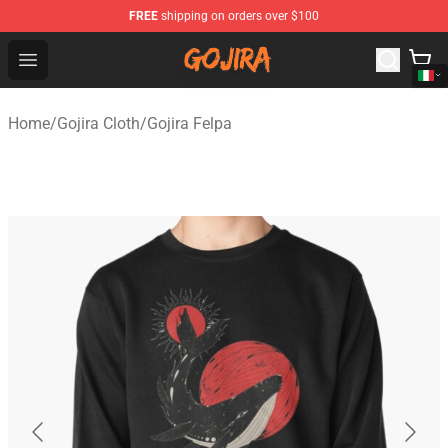
FREE
shipping on orders over $100
Gojira Shop - Official Gojira Merchandise Store
Open menu
Home
/
Gojira Cloth
/
Gojira Felpa