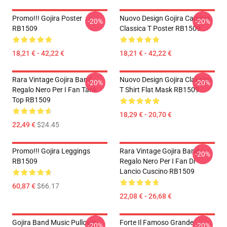
Promo!!! Gojira Poster
Nuovo Design Gojira Camicia
-20%
-20%
RB1509
Classica T Poster RB1509
18,21 € - 42,22 €
18,21 € - 42,22 €
Rara Vintage Gojira Band
Nuovo Design Gojira Classico
-20%
-20%
Regalo Nero Per I Fan Tank
T Shirt Flat Mask RB1509
Top RB1509
18,29 € - 20,70 €
22,49 €
$24.45
Promo!!! Gojira Leggings
Rara Vintage Gojira Band
-20%
RB1509
Regalo Nero Per I Fan Di
Lancio Cuscino RB1509
60,87 €
$66.17
22,08 € - 26,68 €
Gojira Band Music Pullover
Forte Il Famoso Grande
-20%
-20%