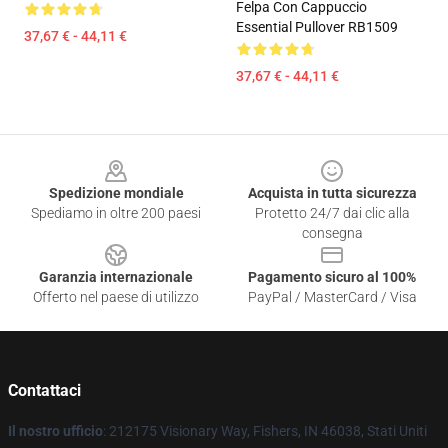
Felpa Con Cappuccio
Essential Pullover RB1509
37,67 € - 44,11 €
37,67 € - 44,11 €
Footer
Spedizione mondiale
Acquista in tutta sicurezza
Spediamo in oltre 200 paesi
Protetto 24/7 dai clic alla
consegna
Garanzia internazionale
Pagamento sicuro al 100%
Offerto nel paese di utilizzo
PayPal / MasterCard / Visa
Contattaci
Il nostro ufficio
: 212175 Visionary Way, Fishers, IN 46038, Stati Uniti