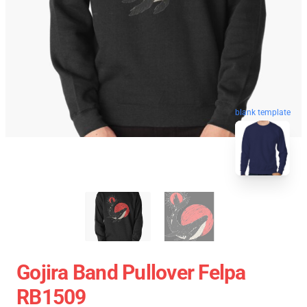
blank template
Gojira Band Pullover Felpa
RB1509