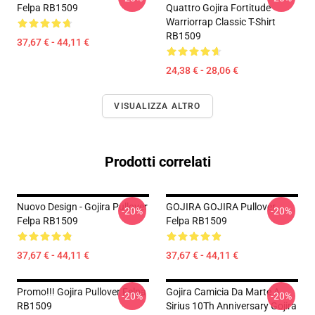
Felpa RB1509
Quattro Gojira Fortitude
Warriorrap Classic T-Shirt
RB1509
37,67 € - 44,11 €
24,38 € - 28,06 €
VISUALIZZA ALTRO
Prodotti correlati
Nuovo Design - Gojira Pullover
GOJIRA GOJIRA Pullover
-20%
-20%
Felpa RB1509
Felpa RB1509
37,67 € - 44,11 €
37,67 € - 44,11 €
Promo!!! Gojira Pullover Felpa
Gojira Camicia Da Marte A
-20%
-20%
RB1509
Sirius 10Th Anniversary Gojira